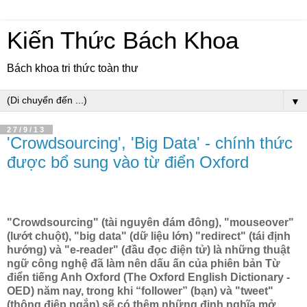
Kiến Thức Bách Khoa
Bách khoa tri thức toàn thư
▼
27/9/13
'Crowdsourcing', 'Big Data' - chính thức
được bổ sung vào từ điển Oxford
"Crowdsourcing" (tài nguyên đám đông), "mouseover"
(lướt chuột), "big data" (dữ liệu lớn) "redirect" (tái định
hướng) và "e-reader" (đầu đọc điện tử) là những thuật
ngữ công nghệ đã làm nên dấu ấn của phiên bản Từ
điển tiếng Anh Oxford (The Oxford English Dictionary -
OED) năm nay, trong khi “follower” (bạn) và "tweet"
(thông điệp ngắn) sẽ có thêm những định nghĩa mở