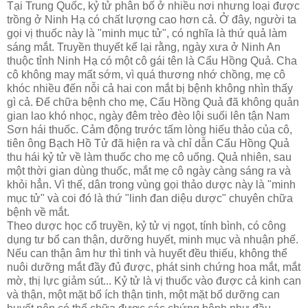
Tại Trung Quốc, kỷ tử phân bố ở nhiều nơi nhưng loại được
trồng ở Ninh Hạ có chất lượng cao hơn cả. Ở đây, người ta
gọi vị thuốc này là "minh mục tử", có nghĩa là thứ quả làm
sáng mắt. Truyền thuyết kể lại rằng, ngày xưa ở Ninh An
thuộc tỉnh Ninh Hạ có một cô gái tên là Cẩu Hồng Quả. Cha
cô không may mất sớm, vì quá thương nhớ chồng, mẹ cô
khóc nhiều đến nỗi cả hai con mắt bị bệnh không nhìn thấy
gì cả. Để chữa bệnh cho mẹ, Cẩu Hồng Quả đã không quản
gian lao khó nhọc, ngày đêm trèo đèo lội suối lên tận Nam
Sơn hái thuốc. Cảm động trước tấm lòng hiếu thảo của cô,
tiên ông Bạch Hồ Tử đã hiện ra và chỉ dẫn Cẩu Hồng Quả
thu hái kỷ tử về làm thuốc cho mẹ cô uống. Quả nhiên, sau
một thời gian dùng thuốc, mắt mẹ cô ngày càng sáng ra và
khỏi hẳn. Vì thế, dân trong vùng gọi thảo dược này là "minh
mục tử" và coi đó là thứ "linh đan diệu dược" chuyên chữa
bệnh về mắt.
Theo dược học cổ truyền, kỷ tử vị ngọt, tính bình, có công
dụng tư bổ can thận, dưỡng huyết, minh mục và nhuận phế.
Nếu can thận âm hư thì tinh và huyết đều thiếu, không thể
nuôi dưỡng mắt đầy đủ được, phát sinh chứng hoa mắt, mắt
mờ, thị lực giảm sút... Kỷ tử là vị thuốc vào được cả kinh can
và thận, một mặt bổ ích thận tinh, một mặt bổ dưỡng can