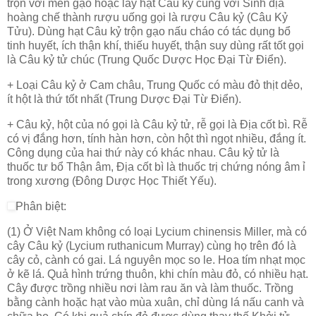
trộn với men gạo hoặc lấy hạt Câu kỷ cùng với Sinh địa
hoàng chế thành rượu uống gọi là rượu Câu kỷ (Câu Kỷ
Tửu). Dùng hạt Câu kỷ trộn gạo nấu cháo có tác dụng bổ
tinh huyết, ích thận khí, thiếu huyết, thận suy dùng rất tốt gọi
là Câu kỷ tử chúc (Trung Quốc Dược Học Đại Từ Điển).
+ Loại Câu kỷ ở Cam châu, Trung Quốc có màu đỏ thịt dẻo,
ít hột là thứ tốt nhất (Trung Dược Đại Từ Điển).
+ Câu kỷ, hột của nó gọi là Câu kỷ tử, rễ gọi là Địa cốt bì. Rễ
có vị đắng hơn, tính hàn hơn, còn hột thì ngọt nhiều, đắng ít.
Công dụng của hai thứ này có khác nhau. Câu kỷ tử là
thuốc tư bổ Thận âm, Địa cốt bì là thuốc trị chứng nóng âm ỉ
trong xương (Đông Dược Học Thiết Yếu).
Phân biệt:
(1) Ở Việt Nam không có loại Lycium chinensis Miller, mà có
cây Câu kỷ (Lycium ruthanicum Murray) cùng họ trên đó là
cây cỏ, cành có gai. Lá nguyên mọc so le. Hoa tím nhạt mọc
ở kẽ lá. Quả hình trứng thuôn, khi chín màu đỏ, có nhiều hạt.
Cây được trồng nhiều nơi làm rau ăn và làm thuốc. Trồng
bằng cành hoặc hạt vào mùa xuân, chỉ dùng lá nấu canh và