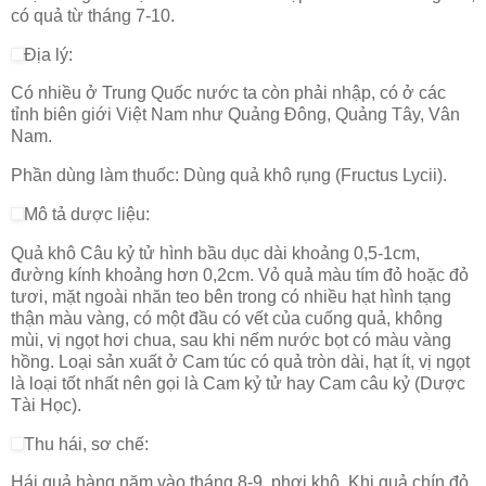
có quả từ tháng 7-10.
Địa lý:
Có nhiều ở Trung Quốc nước ta còn phải nhập, có ở các
tỉnh biên giới Việt Nam như Quảng Đông, Quảng Tây, Vân
Nam.
Phần dùng làm thuốc: Dùng quả khô rụng (Fructus Lycii).
Mô tả dược liệu:
Quả khô Câu kỷ tử hình bầu dục dài khoảng 0,5-1cm,
đường kính khoảng hơn 0,2cm. Vỏ quả màu tím đỏ hoặc đỏ
tươi, mặt ngoài nhăn teo bên trong có nhiều hạt hình tạng
thận màu vàng, có một đầu có vết của cuống quả, không
mùi, vị ngọt hơi chua, sau khi nếm nước bọt có màu vàng
hồng. Loại sản xuất ở Cam túc có quả tròn dài, hạt ít, vị ngọt
là loại tốt nhất nên gọi là Cam kỷ tử hay Cam câu kỷ (Dược
Tài Học).
Thu hái, sơ chế:
Hái quả hàng năm vào tháng 8-9, phơi khô. Khi quả chín đỏ