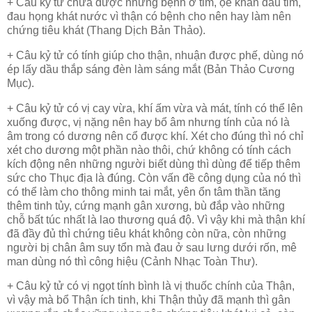
+ Câu kỷ tử chữa được những bệnh ở tim, ọe khan đau tim,
đau họng khát nước vì thận có bệnh cho nên hay làm nên
chứng tiêu khát (Thang Dịch Bản Thảo).
+ Câu kỷ tử có tính giúp cho thận, nhuận được phế, dùng nó
ép lấy dầu thắp sáng đèn làm sáng mắt (Bản Thảo Cương
Mục).
+ Câu kỷ tử có vị cay vừa, khí ấm vừa và mát, tính có thể lên
xuống được, vị nặng nên hay bổ âm nhưng tính của nó là
âm trong có dương nên cổ được khí. Xét cho đúng thì nó chỉ
xét cho dương một phần nào thôi, chứ không có tính cách
kích động nên những người biết dùng thì dùng để tiếp thêm
sức cho Thục địa là đúng. Còn vấn đề công dụng của nó thì
có thể làm cho thông minh tai mắt, yên ổn tâm thần tăng
thêm tinh tủy, cứng mạnh gân xương, bù đắp vào những
chỗ bất túc nhất là lao thương quá độ. Vì vậy khi mà thận khí
đã đầy đủ thì chứng tiêu khát không còn nữa, còn những
người bị chân âm suy tổn mà đau ở sau lưng dưới rốn, mê
man dùng nó thì công hiệu (Cảnh Nhạc Toàn Thư).
+ Câu kỷ tử có vị ngọt tính bình là vị thuốc chính của Thận,
vì vậy mà bổ Thận ích tinh, khi Thận thủy đã mạnh thì gân