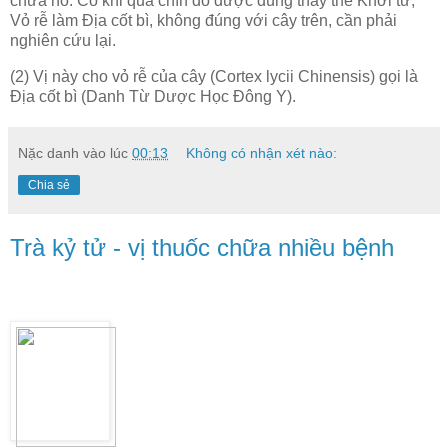
chữa ho. Có khi quả chín đỏ được dùng thay thế Khởi tử,
Vỏ rễ làm Địa cốt bì, không đúng với cây trên, cần phải
nghiên cứu lại.
(2) Vị này cho vỏ rễ của cây (Cortex lycii Chinensis) gọi là
Địa cốt bì (Danh Từ Dược Học Đông Y).
Nặc danh
vào lúc
00:13
Không có nhận xét nào:
Chia sẻ
Trà kỷ tử - vị thuốc chữa nhiều bệnh