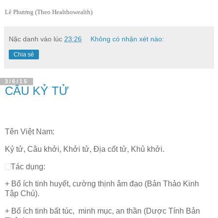
Lê Phương (Theo Healthowealth)
Nặc danh
vào lúc
23:26
Không có nhận xét nào:
Chia sẻ
3/6/15
CÂU KỶ TỬ
Tên Việt Nam:
Kỷ tử, Câu khởi, Khởi tử, Địa cốt tử, Khủ khởi.
Tác dụng:
+ Bổ ích tinh huyết, cường thịnh âm đạo (Bản Thảo Kinh
Tập Chú).
+ Bổ ích tinh bất túc, minh mục, an thần (Dược Tính Bản