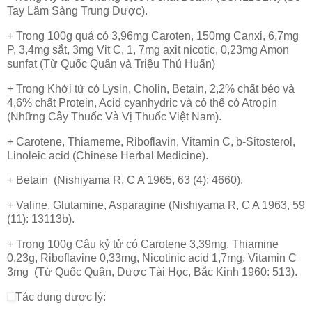
Tay Lâm Sàng Trung Dược).
+ Trong 100g quả có 3,96mg Caroten, 150mg Canxi, 6,7mg
P, 3,4mg sắt, 3mg Vit C, 1, 7mg axit nicotic, 0,23mg Amon
sunfat (Từ Quốc Quân và Triệu Thủ Huấn)
+ Trong Khởi tử có Lysin, Cholin, Betain, 2,2% chất béo và
4,6% chất Protein, Acid cyanhydric và có thể có Atropin
(Những Cây Thuốc Và Vị Thuốc Việt Nam).
+ Carotene, Thiameme, Riboflavin, Vitamin C, b-Sitosterol,
Linoleic acid (Chinese Herbal Medicine).
+ Betain (Nishiyama R, C A 1965, 63 (4): 4660).
+ Valine, Glutamine, Asparagine (Nishiyama R, C A 1963, 59
(11): 13113b).
+ Trong 100g Câu kỷ tử có Carotene 3,39mg, Thiamine
0,23g, Riboflavine 0,33mg, Nicotinic acid 1,7mg, Vitamin C
3mg (Từ Quốc Quân, Dược Tài Học, Bắc Kinh 1960: 513).
Tác dụng dược lý: