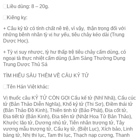
Liều dùng: 8 – 20g.
Kiêng kỵ:
+ Câu kỷ tử có tính chất nê trệ, vì vậy, thận trọng đối với
những bênh nhân tỳ vị hư yếu, tiêu chảy kéo dài (Trung
Dược Học).
+ Tỳ vị suy nhược, tỳ hư thấp trệ tiêu chảy cấm dùng, có
ngoại tà thực nhiệt cấm dùng (Lâm Sàng Thường Dụng
Trung Dược Thủ Sá
TÌM HIỂU SÂU THÊM VỀ CÂU KỶ TỬ
Tên Hán Việt khác:
Vị thuốc câu KỶ TỬ CÒN GỌI Cẩu kế tử (Nhĩ Nhã), Cẩu cúc
tử (Bản Thảo Diễn Nghĩa), Khổ kỷ tử (Thi Sơ), Điềm thái tử
(Bản Thảo Đồ Kinh), Thiên tinh tử (Bảo Phát), Địa cốt tử,
Địa tiết tử (Bản Kinh), Địa tiên tử (Nhật Hoa Tử Bản Thảo),
Khước lão tử, Dương nhủ tử, Tiên nhân trượng tử, Tây
vương mẫu trượng tử, Cẩu kỵ tử, (Biệt Lục), Xích bảo, Linh
bàng tử, Nhị thi lục, Tam thi lục, Thạch nạp cương, Thanh