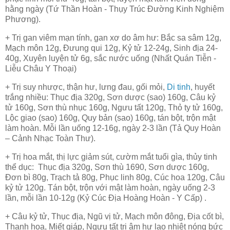
hằng ngày (Tứ Thần Hoàn - Thụy Trúc Đường Kinh Nghiệm
Phương).
+ Trị gan viêm mạn tính, gan xơ do âm hư: Bắc sa sâm 12g,
Mạch môn 12g, Đưung qui 12g, Kỷ tử 12-24g, Sinh địa 24-
40g, Xuyên luyện tử 6g, sắc nước uống (Nhất Quán Tiễn -
Liễu Châu Y Thoại)
+ Trị suy nhược, thận hư, lưng đau, gối mỏi,
Di tinh
, huyết
trắng nhiều: Thục địa 320g, Sơn dược (sao) 160g, Câu kỷ
tử 160g, Sơn thù nhục 160g, Ngưu tất 120g, Thỏ ty tử 160g,
Lộc giao (sao) 160g, Quy bản (sao) 160g, tán bột, trộn mật
làm hoàn. Mỗi lần uống 12-16g, ngày 2-3 lần (Tả Quy Hoàn
– Cảnh Nhạc Toàn Thư).
+ Trị hoa mắt, thị lực giảm sút, cườm mắt tuổi gìa, thủy tinh
thể dục
: Thục địa 320g, Sơn thù 1690, Sơn dược 160g,
Đơn bì 80g, Trạch tả 80g, Phục linh 80g, Cúc hoa 120g, Câu
kỷ tử 120g. Tán bột, trộn với mật làm hoàn, ngày uống 2-3
lần, mỗi lần 10-12g (Kỷ Cúc Địa Hoàng Hoàn - Y Cấp) .
+ Câu kỷ tử, Thục địa, Ngũ vị tử, Mạch môn đông, Địa cốt bì,
Thanh hoa, Miết giáp, Ngưu tất trị âm hư lao nhiệt nóng bức