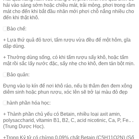
hái vào sáng sớm hoặc chiều mát, trải mỏng, phơi trong râm
mát cho đến khi bắt đầu nhăn mới phơi chỗ nắng nhiều cho
đến khi thật khô.
Bào chế:
+ Lựa thứ quả đỏ tươi, tẩm rượu vừa đều để một hôm, gĩa
dập dùng.
+ Thường dùng sống, có khi tẩm rượu sấy khô, hoặc tẩm
mật rồi sắc lấy nước đặc, sấy nhẹ cho khô, đem tán bột mịn.
Bảo quản:
Đựng vào lọ kín để nơi khô ráo, nếu bị thâm đen đem xông
diêm sinh hoặc phun rượu, xóc lên sẽ trở lại màu đỏ đẹp
hành phần hóa học:
+ Thành phần chủ yếu có Betain, nhiều loại axit amin,
polysaccharid, vltamin B1, B2, C, acid nicotinic, Ca, P, Fe.. .
(Trung Dược Học).
+Trong Kỷ tử có chừng 0,09% chất Betain (C5H11O2N) (Sổ