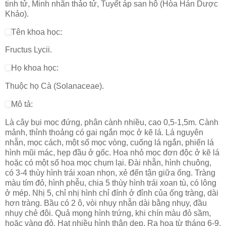
tinh tử, Minh nhãn thảo tử, Tuyết áp san hô (Hòa Hán Dược
Khảo).
Tên khoa học:
Fructus Lycii.
Họ khoa học:
Thuộc họ Cà (Solanaceae).
Mô tả:
Là cây bụi mọc đứng, phân cành nhiều, cao 0,5-1,5m. Cành
mảnh, thỉnh thoảng có gai ngắn mọc ở kẽ lá. Lá nguyên
nhẵn, mọc cách, một số mọc vòng, cuống lá ngắn, phiến lá
hình mũi mác, hẹp đầu ở gốc. Hoa nhỏ mọc đơn độc ở kẽ lá
hoặc có một số hoa mọc chụm lại. Đài nhẵn, hình chuông,
có 3-4 thùy hình trái xoan nhọn, xẻ đến tận giữa ống. Tràng
màu tím đỏ, hình phễu, chia 5 thùy hình trái xoan tù, có lông
ở mép. Nhị 5, chỉ nhị hình chỉ đính ở đỉnh của ống tràng, dài
hơn tràng. Bầu có 2 ô, vòi nhụy nhẵn dài bằng nhụy, đầu
nhụy chẻ đôi. Quả mọng hình trứng, khi chín màu đỏ sầm,
hoặc vàng đỏ. Hạt nhiều hình thân dẹp. Ra hoa từ tháng 6-9,