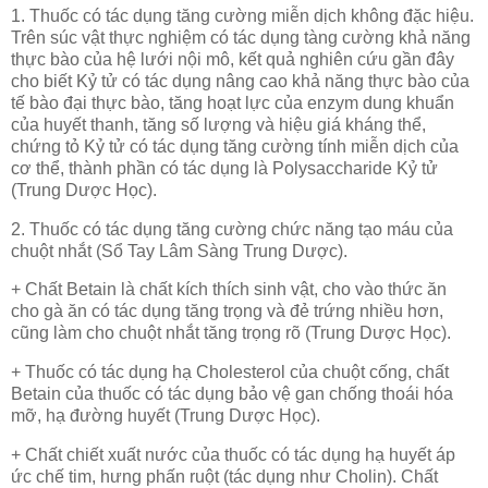
1. Thuốc có tác dụng tăng cường miễn dịch không đặc hiệu.
Trên súc vật thực nghiệm có tác dụng tàng cường khả năng
thực bào của hệ lưới nội mô, kết quả nghiên cứu gần đây
cho biết Kỷ tử có tác dụng nâng cao khả năng thực bào của
tế bào đại thực bào, tăng hoạt lực của enzym dung khuẩn
của huyết thanh, tăng số lượng và hiệu giá kháng thể,
chứng tỏ Kỷ tử có tác dụng tăng cường tính miễn dịch của
cơ thể, thành phần có tác dụng là Polysaccharide Kỷ tử
(Trung Dược Học).
2. Thuốc có tác dụng tăng cường chức năng tạo máu của
chuột nhắt (Sổ Tay Lâm Sàng Trung Dược).
+ Chất Betain là chất kích thích sinh vật, cho vào thức ăn
cho gà ăn có tác dụng tăng trọng và đẻ trứng nhiều hơn,
cũng làm cho chuột nhắt tăng trọng rõ (Trung Dược Học).
+ Thuốc có tác dụng hạ Cholesterol của chuột cống, chất
Betain của thuốc có tác dụng bảo vệ gan chống thoái hóa
mỡ, hạ đường huyết (Trung Dược Học).
+ Chất chiết xuất nước của thuốc có tác dụng hạ huyết áp
ức chế tim, hưng phấn ruột (tác dụng như Cholin). Chất