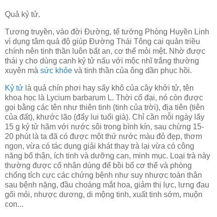
Quả kỷ tử.
Tương truyền, vào đời Đường, tể tướng Phòng Huyền Linh
vì dụng tâm quá độ giúp Đường Thái Tông cai quản triều
chính nên tinh thần luôn bất an, cơ thể mỏi mệt. Nhờ được
thái y cho dùng canh kỷ tử nấu với mộc nhĩ trắng thường
xuyên mà
sức khỏe
và tinh thần của ông dần phục hồi.
Kỷ tử
là quả chín phơi hay sấy khô của cây khởi tử, tên
khoa học là Lycium barbarum L. Thời cổ đại, nó còn được
gọi bằng các tên như thiên tinh (tinh của trời), địa tiên (tiên
của đất), khước lão (đẩy lui tuổi già). Chỉ cần mỗi ngày lấy
15 g kỷ tử hãm với nước sôi trong bình kín, sau chừng 15-
20 phút là ta đã có được một thứ nước màu đỏ đẹp, thơm
ngon, vừa có tác dụng giải khát thay trà lại vừa có công
năng bổ thận, ích tinh và dưỡng can, minh mục. Loại trà này
thường được cổ nhân dùng để bồi bổ cơ thể và phòng
chống tích cực các chứng bệnh như suy nhược toàn thân
sau bệnh nặng, đầu choáng mắt hoa, giảm thị lực, lưng đau
gối mỏi, nhược dương, di mộng tinh, xuất tinh sớm, muộn
con...