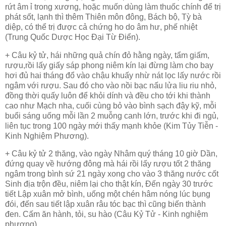
rứt
âm ỉ trong xương, hoặc muốn dùng làm thuốc chính để trị
phát sốt, lạnh thì thêm Thiên môn đông, Bách bộ, Tỳ bà
diệp, có thể trị được cả chứng ho do âm hư, phế nhiệt
(Trung Quốc Dược Học Đại Từ Điển).
+ Câu kỷ tử, hái những quả chín đỏ hằng ngày, tẩm giấm,
rượu,rồi lấy giấy sáp phong niêm kín lại đừng làm cho bay
hơi đủ hai tháng đổ vào chậu khuấy nhừ nát lọc lấy nước rồi
ngâm với rượu. Sau đó cho vào nồi bạc nấu lửa liu riu nhỏ,
đồng thời quấy luôn để khỏi dính và đều cho tới khi thành
cao như Mạch nha, cuối cùng bỏ vào bình sạch đậy kỹ, mỗi
buổi sáng uống mỗi lần 2 muỗng canh lớn, trước khi đi ngủ,
liên tục trong 100 ngày mới thấy mạnh khỏe (Kim Tủy Tiễn -
Kinh Nghiệm Phương).
+ Câu kỷ tử 2 thăng, vào ngày Nhâm quý tháng 10 giờ Dần,
đứng quay về hướng đông mà hái rồi lấy rượu tốt 2 thăng
ngâm trong bình sứ 21 ngày xong cho vào 3 thăng nước cốt
Sinh địa trộn đều, niêm lại cho thật kín, Đến ngày 30 trước
tiết Lập xuân mở bình, uống một chén hâm nóng lúc bụng
đói, đến sau tiết lập xuân râu tóc bạc thì cũng biến thành
đen. Cấm ăn hành, tỏi, su hào (Câu Kỷ Tử - Kinh nghiệm
phương).