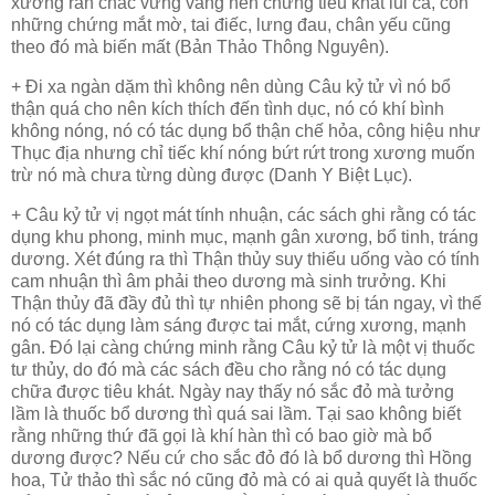
xương rắn chắc vững vàng nên chứng tiêu khát lui cả, còn
những chứng mắt mờ, tai điếc, lưng đau, chân yếu cũng
theo đó mà biến mất (Bản Thảo Thông Nguyên).
+ Đi xa ngàn dặm thì không nên dùng Câu kỷ tử vì nó bổ
thận quá cho nên kích thích đến tình dục, nó có khí bình
không nóng, nó có tác dụng bổ thận chế hỏa, công hiệu như
Thục địa nhưng chỉ tiếc khí nóng bứt rứt trong xương muốn
trừ nó mà chưa từng dùng được (Danh Y Biệt Lục).
+ Câu kỷ tử vị ngọt mát tính nhuận, các sách ghi rằng có tác
dụng khu phong, minh mục, mạnh gân xương, bổ tinh, tráng
dương. Xét đúng ra thì Thận thủy suy thiếu uống vào có tính
cam nhuận thì âm phải theo dương mà sinh trưởng. Khi
Thận thủy đã đầy đủ thì tự nhiên phong
sẽ bị
tán ngay, vì thế
nó có tác dụng làm sáng được tai mắt, cứng xương, mạnh
gân. Đó lại càng chứng minh rằng Câu kỷ tử là một vị thuốc
tư thủy, do đó mà các sách đều cho rằng nó có tác dụng
chữa được tiêu khát. Ngày nay thấy nó sắc đỏ mà tưởng
lầm là thuốc bổ dương thì quá sai lầm. Tại sao không biết
rằng những thứ đã gọi là khí hàn thì có bao giờ mà bổ
dương được? Nếu cứ cho sắc đỏ đó là bổ dương thì Hồng
hoa, Tử thảo thì sắc nó cũng đỏ mà có ai quả quyết là thuốc