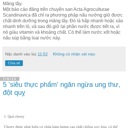
Măng tây.
Một báo cáo đăng trên chuyên san Acta Agroculturae
Scandinavica đã chỉ ra phương pháp nấu nướng giữ được
chất dinh dưỡng trong măng tây. Đó là hấp nhanh hoặc xào
nhanh trên lò, và sau đó giữ lại phần nước được tiết ra, vì
nó giàu vitamin và khoáng chất. Có thể làm nước xốt hoặc
nấu súp bằng loại nước này.
Nặc danh
vào lúc
11:52
Không có nhận xét nào:
Chia sẻ
7/6/15
5 'siêu thực phẩm' ngăn ngừa ung thư,
đột quỵ
1. Quả cherry
Cherry được phát hiện có chứa hàm lượng cao chất chống oxy hóa, có thể