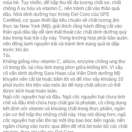
mùa hè. Tuy nhiên, để hấp thu tối đa lượng chất xơ, chất
chống ô xy hóa và vitamin C, nên tránh cắt vào thân quả
dâu. Nhà dinh dưỡng học Kristy Del Coro của SPE
Certified, cơ quan thiết lập tiêu chuẩn về chất lượng ẩm
thực tại New York (Mỹ), giải thích rằng hành động cắt vào
thân quả dâu tây dễ làm thất thoát các chất dinh dưỡng quý
báu trong loại trái cây này. Trong trường hợp phải bảo quản,
nên đông lạnh nguyên trái và tránh tình trạng quả bị dập
trước khi ăn.
Tỏi.
Không giống như vitamin C, allicin, enzyme chống ung thư
có trong tỏi, lại chịu tình trạng phơi giữa không khí. Vì vậy,
cố vấn dinh dưỡng Sara Haas của Viện Dinh dưỡng Mỹ
khuyên nên cắt lát hoặc bằm tỏi và để như vậy khoảng 10
phút trước khi trộn vào món ăn để hợp chất allicin có thể
được kích hoạt hoàn toàn.
Ngũ cốc nguyên hạt và đậu. Ngũ cốc nguyên hạt chưa tinh
chế và đậu khô chứa hợp chất gọi là phytate, có công dụng
kết dính với vitamin và khoáng chất trong thực phẩm, ngăn
cản cơ thể hấp thu những chất này. Hay nói đúng hơn, ngũ
cốc nguyên hạt vẫn tồn tại một lớp bao bọc bên ngoài, nên
ngâm chúng vào nước qua đêm để nhả bỏ toàn bộ các chất