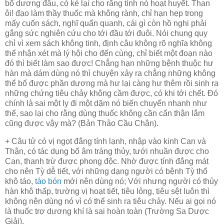
bổ dương đâu, có kẻ lại cho rằng tính nó hoạt huyết. Than
ôi! đạo làm thầy thuốc mà không rành, chỉ hạn hẹp trong
mấy cuốn sách, nghĩ quẩn quanh, cái gì còn hồ nghi phải
gắng sức nghiên cứu cho tới đầu tới đuôi. Nói chung quy
chỉ vì xem sách không tinh, định câu không rõ nghĩa không
thể nhận xét mà lý hội cho đến cùng, chỉ biết một đoạn nào
đó thì biết làm sao được! Chẳng hạn những bệnh thuộc hư
hàn mà dám dùng nó thì chuyện xảy ra chẳng những không
thể bổ được phần dương mà hư lại càng hư thêm rồi sinh ra
những chứng tiêu chảy không cầm được, có khi tới chết. Đó
chính là sai một ly đi một dặm nó biến chuyển nhanh như
thế, sao lại cho rằng dùng thuốc không cần cẩn thận lắm
cũng được vậy mà? (Bản Thảo Cầu Chân).
+ Câu tử có vị ngọt đắng tính lạnh, nhập vào kinh Can và
Thận, có tác dụng bổ âm tráng thủy, tưới nhuần được cho
Can, thanh trừ được phong độc. Nhờ được tính đắng mát
cho nên Tỳ dễ tiết, với những dạng người có bệnh Tỳ thổ
khô táo,
táo bón
mới nên dùng nó; Với nhưng người có thủy
hàn khô thấp, trường vị hoạt tiết, tiêu lỏng, tiêu sệt luôn thì
không nên dùng nó vì có thể sinh ra tiêu chảy. Nếu ai gọi nó
là thuốc trợ dương khí là sai hoàn toàn (Trường Sa Dược
Giải).