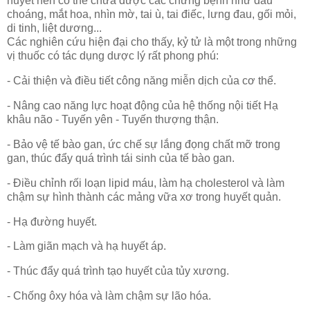
huyết nên có thể chữa được các chứng bệnh như đầu
choáng, mắt hoa, nhìn mờ, tai ù, tai điếc, lưng đau, gối mỏi,
di tinh, liệt dương...
Các nghiên cứu hiện đại cho thấy, kỷ tử là một trong những
vị thuốc có tác dụng dược lý rất phong phú:
- Cải thiện và điều tiết công năng miễn dịch của cơ thể.
- Nâng cao năng lực hoạt động của hệ thống nội tiết Hạ
khâu não - Tuyến yên - Tuyến thượng thận.
- Bảo vệ tế bào gan, ức chế sự lắng đọng chất mỡ trong
gan, thúc đẩy quá trình tái sinh của tế bào gan.
- Điều chỉnh rối loạn lipid máu, làm hạ cholesterol và làm
chậm sự hình thành các mảng vữa xơ trong huyết quản.
- Hạ đường huyết.
- Làm giãn mạch và hạ huyết áp.
- Thúc đẩy quá trình tạo huyết của tủy xương.
- Chống ôxy hóa và làm chậm sự lão hóa.