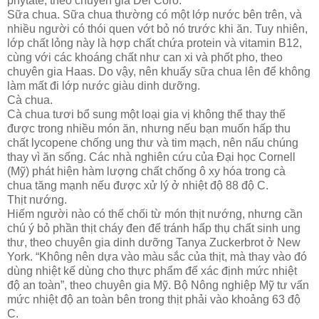
phytate, theo chuyên gia Del Coro.
Sữa chua. Sữa chua thường có một lớp nước bên trên, và
nhiều người có thói quen vớt bỏ nó trước khi ăn. Tuy nhiên,
lớp chất lỏng này là hợp chất chứa protein và vitamin B12,
cùng với các khoáng chất như can xi và phốt pho, theo
chuyên gia Haas. Do vậy, nên khuấy sữa chua lên để không
làm mất đi lớp nước giàu dinh dưỡng.
Cà chua.
Cà chua tươi bổ sung một loại gia vị không thể thay thế
được trong nhiều món ăn, nhưng nếu bạn muốn hấp thu
chất lycopene chống ung thư và tim mạch, nên nấu chúng
thay vì ăn sống. Các nhà nghiên cứu của Đại học Cornell
(Mỹ) phát hiện hàm lượng chất chống ô xy hóa trong cà
chua tăng mạnh nếu được xử lý ở nhiệt độ 88 độ C.
Thịt nướng.
Hiếm người nào có thể chối từ món thịt nướng, nhưng cần
chú ý bỏ phần thịt cháy đen để tránh hấp thụ chất sinh ung
thư, theo chuyên gia dinh dưỡng Tanya Zuckerbrot ở New
York. “Không nên dựa vào màu sắc của thịt, mà thay vào đó
dùng nhiệt kế dùng cho thực phẩm để xác định mức nhiệt
độ an toàn”, theo chuyên gia Mỹ. Bộ Nông nghiệp Mỹ tư vấn
mức nhiệt độ an toàn bên trong thịt phải vào khoảng 63 độ
C.