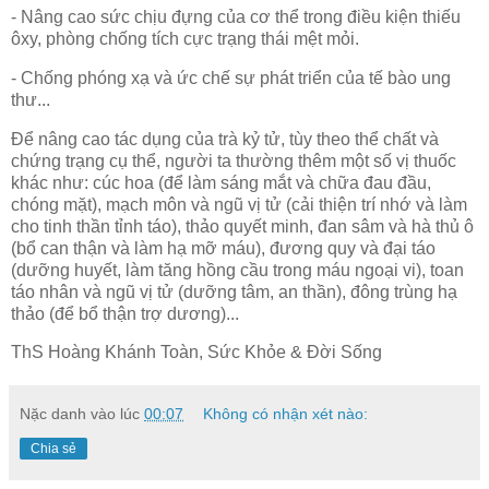
- Nâng cao sức chịu đựng của cơ thể trong điều kiện thiếu
ôxy, phòng chống tích cực trạng thái mệt mỏi.
- Chống phóng xạ và ức chế sự phát triển của tế bào ung
thư...
Để nâng cao tác dụng của trà kỷ tử, tùy theo thể chất và
chứng trạng cụ thể, người ta thường thêm một số vị thuốc
khác như: cúc hoa (để làm sáng mắt và chữa đau đầu,
chóng mặt), mạch môn và ngũ vị tử (cải thiện trí nhớ và làm
cho tinh thần tỉnh táo), thảo quyết minh, đan sâm và hà thủ ô
(bổ can thận và làm hạ mỡ máu), đương quy và đại táo
(dưỡng huyết, làm tăng hồng cầu trong máu ngoại vi), toan
táo nhân và ngũ vị tử (dưỡng tâm, an thần), đông trùng hạ
thảo (để bổ thận trợ dương)...
ThS Hoàng Khánh Toàn, Sức Khỏe & Đời Sống
Nặc danh
vào lúc
00:07
Không có nhận xét nào:
Chia sẻ