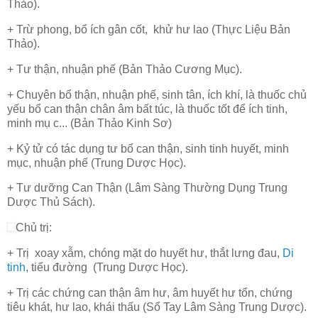
Thảo).
+ Trừ phong, bổ ích gân cốt, khử hư lao (Thực Liệu Bản
Thảo).
+ Tư thận,
nhuận
phế (Bản Thảo Cương Mục).
+ Chuyên bổ thận, nhuận phế, sinh tân, ích khí, là thuốc chủ
yếu bổ can thận chân âm bất túc, là thuốc tốt để ích tinh,
minh mụ c... (Bản Thảo Kinh Sơ)
+ Kỷ tử có tác dụng tư bổ can thận, sinh tinh huyết, minh
mục, nhuận phế (Trung Dược Học).
+ Tư dưỡng Can Thận (Lâm Sàng Thường Dụng Trung
Dược Thủ Sách).
Chủ trị:
+ Trị xoay
xẫm
, chóng mặt do huyết hư, thắt lưng đau,
Di
tinh
, tiểu đường (Trung Dược Học).
+ Trị các chứng can thận âm hư, âm huyết hư tổn, chứng
tiêu khát, hư lao, khái thấu (Sổ Tay Lâm Sàng Trung Dược).