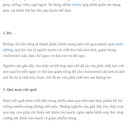
giúp chống viêm, ngủ ngon. Sử dụng nhiều
cherry
góp phần giảm tác dụng
phụ, cải thiện thể lực khi tập luyện thể thao.
2. Bơ
Không chỉ nổi tiếng là thành phần chính trong món sốt guacamole giàu
dinh
dưỡng
, quả bơ còn là nguồn tuyệt vời chất béo bão hòa đơn, giảm lượng
cholesterol xấu, hạn chế nguy cơ đau tim và đột quỵ.
Nghiên cứu gần đây cho thấy sự kết hợp một chế độ ăn vừa phải chất béo với
một quả bơ mỗi ngày có thể làm giảm nồng độ của cholesterol xấu hơn là một
chế độ ăn ít chất béo, hoặc chế độ ăn vừa phải chất béo mà không bơ.
3. Quả nam việt quất
Nam việt quất được biết đến trong nhiều năm qua như một thực phẩm hỗ trợ
chống nhiễm trùng đường tiết niệu. Những nghiên cứu gần đây cho thấy loại
quả này còn giúp cải thiện sức khỏe tim mạch, ngăn ngừa bệnh ung thư, tăng
cường sức khỏe tim mạch và giảm nhiễm trùng.