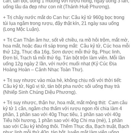
cân, tán bột, uống 1 muỗng với rượu nóng, ngày uống 3 lần,
uống lâu da đẹp như con nít (Thánh Huệ Phương).
+ Trị chảy nước mắt do Can hư: Câu kỷ tử 960g bọc trong
túi lụa ngâm trong rượu, đậy thật kín, 21 ngày sau uống
(Long Mộc Luận).
+ Trị Can Thận âm hư, sốt về chiều, ra mồ hôi trộm, mắt mờ,
hoa mắt, hoặc đau rít sáp trong mắt: Câu kỷ tử, Cúc hoa mỗi
thứ 12g, Thục địa 16g, Sơn dược mỗi thứ 8g, Phục linh,
Đơn bì, Trạch tả mỗi thứ 6g. Tán bột trộn làm viên. Mỗi lần
uống 12g ngày 2 lần, với nước muối nhạt (Kỷ Cúc Địa
Hoàng Hoàn – Cảnh Nhạc Toàn Thư).
+ Trị suy nhược vào mùa hè, không chịu nổi với thời tiết:
Câu kỷ tử, Ngũ vị tử, tán bột pha nước sôi uống thay trà
(Nhiếp Sinh Chúng Diệu Phương).
+ Trị suy nhược, thận hư, hoa mắt, mắt mộng thịt: Cam câu
kỷ tử 1 cân, ngâm cho thấm với rượu ngon rồi chia làm 4
phần, 1 phần sao với 40g Thục tiêu, 1 phần sao với 40g
Tiểu hồi hương, 1 phần sao với 40g Chi ma (mè), 1 phần
sao với Câu kỷ không thôi. Thêm Thục địa, Bạch truật, Bạch
phục linh mỗi thứ 40g, tán bột, luyện mật làm viên uống