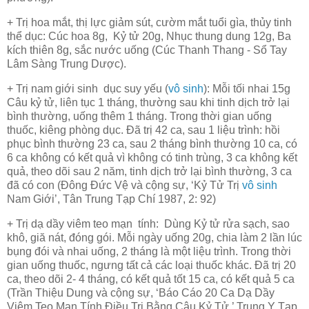
+ Trị hoa mắt, thị lực giảm sút, cườm mắt tuổi gìa, thủy tinh
thể dục
: Cúc hoa 8g, Kỷ tử 20g, Nhục thung dung 12g, Ba
kích thiên 8g, sắc nước uống (Cúc Thanh Thang - Sổ Tay
Lâm Sàng Trung Dược).
+ Trị nam giới sinh dục suy yếu (
vô sinh
): Mỗi tối nhai 15g
Câu kỷ tử, liên tục 1 tháng, thường sau khi tinh
dịch
trở lại
bình thường, uống thêm 1 tháng. Trong thời gian uống
thuốc, kiêng phòng dục. Đã trị 42 ca, sau 1 liệu trình: hồi
phục bình thường 23 ca, sau 2 tháng bình thường 10 ca, có
6 ca không có kết quả vì không có tinh trùng, 3 ca không kết
quả, theo dõi sau 2 năm, tinh dịch trở lại bình thường, 3 ca
đã có con (Đông Đức Vệ và cộng sự, ‘Kỷ Tử Trị
vô sinh
Nam Giới’, Tân Trung Tạp Chí 1987, 2: 92)
+ Trị dạ dầy viêm teo mạn tính: Dùng Kỷ tử rửa sạch, sao
khô, giă nát, đóng gói. Mỗi ngày uống 20g, chia làm 2 lần lúc
bụng đói và nhai uống, 2 tháng là một liệu trình. Trong thời
gian uống thuốc, ngưng tất cả các loại thuốc khác. Đã trị 20
ca, theo dõi 2- 4 tháng, có kết quả tốt 15 ca, có kết quả 5 ca
(Trần Thiệu Dung và cộng sự, ‘Báo Cáo 20 Ca Dạ Dầy
Viêm Teo Mạn Tính Điều Trị Bằng Câu Kỷ Tử,’ Trung Y Tạp