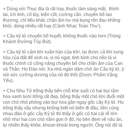
+ Dùng với Thục địa là rất hay, thuốc làm sáng mắt, thính
tai, ích tinh, cố tủy, kiện cốt, cường cân, chuyên bổ lao
thương, chỉ tiêu khát, chân âm hư mà bụng rốn đau không
khỏi, dùng nhiều rất hay (Cảnh Nhạc Toàn Thư').
+ Câu kỷ tử chuyên bổ huyết, không thuốc nào hơn (Trùng
Khánh Đường Tùy Bút).
+ Câu kỷ tử cảm khí xuân hàn của trời, lại được cả khí xung
hòa của đất để sinh ra, vị nó ngọt, tính bình cho nên là vị
thuốc chính có công năng chuyên bổ cho chân âm của Can
và Thận. Họ Đào nói: Xa nhà ngàn dặm chớ ăn Câu kỷ tử, ý
nói sức cường dương của nó đó thôi (Dược Phẩm Vậng
Yếu).
+ Chu Nhụ Tử trông thấy bên chỗ khe suối có hai bụi rậm
hoa xanh tươi trông rất đẹp, bỗng thấy một chó lớn đuổi một
con chó nhỏ phóng vào bụi hoa gần ngay gốc cây Kỷ tử. Họ
trông thấy vậy nhưng không biết nó biến đi đâu, liền cùng
nhau đào ở gốc cây Kỷ tử thì thấy ở gốc có hai cái rễ lớn
nhỏ như hai con chó nằm gọn ở đó, họ bèn đem về nấu ăn,
tự nhiên thấy khỏe, khoan khoái trong người. Ông nói đó là