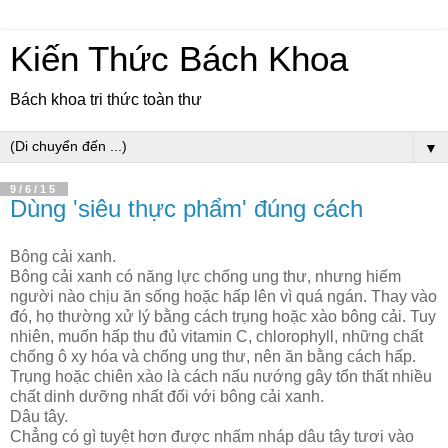
Kiến Thức Bách Khoa
Bách khoa tri thức toàn thư
▼
9/6/15
Dùng 'siêu thực phẩm' đúng cách
Bông cải xanh.
Bông cải xanh có năng lực chống ung thư, nhưng hiếm
người nào chịu ăn sống hoặc hấp lên vì quá ngán. Thay vào
đó, họ thường xử lý bằng cách trụng hoặc xào bông cải. Tuy
nhiên, muốn hấp thu đủ vitamin C, chlorophyll, những chất
chống ô xy hóa và chống ung thư, nên ăn bằng cách hấp.
Trụng hoặc chiên xào là cách nấu nướng gây tổn thất nhiều
chất dinh dưỡng nhất đối với bông cải xanh.
Dâu tây.
Chẳng có gì tuyệt hơn được nhấm nháp dâu tây tươi vào