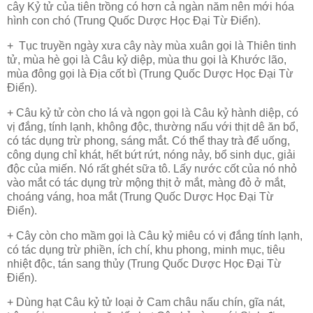
cây Kỷ tử của tiên trồng có hơn cả ngàn năm nên mới hóa
hình con chó (Trung Quốc Dược Học Đại Từ Điển).
+ Tục truyền ngày xưa cây này mùa xuân gọi là Thiên tinh
tử, mùa hè gọi là Câu kỷ diệp, mùa thu gọi là Khước lão,
mùa đông gọi là Địa cốt bì (Trung Quốc Dược Học Đại Từ
Điển).
+ Câu kỷ tử còn cho lá và ngọn gọi là Câu kỷ hành diệp, có
vị đắng, tính lạnh, không độc, thường nấu với thịt dê ăn bổ,
có tác dụng trừ phong, sáng mắt. Có thể thay trà để uống,
công dụng chỉ khát, hết bứt
rứt
, nóng nảy, bổ sinh dục, giải
độc của miến. Nó rất ghét sữa tô. Lấy nước cốt của nó nhỏ
vào mắt có tác dụng trừ mộng thịt ở mắt, màng đỏ ở mắt,
choáng váng, hoa mắt (Trung Quốc Dược Học Đại Từ
Điển).
+ Cây còn cho mầm gọi là Câu kỷ miêu có vị đắng tính lạnh,
có tác dụng trừ phiền, ích chí, khu phong, minh mục, tiêu
nhiệt độc, tán sang thủy (Trung Quốc Dược Học Đại Từ
Điển).
+ Dùng hạt Câu kỷ tử loại ở Cam châu nấu chín, gĩa nát,