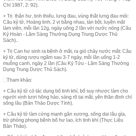
Chí 1987, 2: 92).
+ Trị thận hư, tinh thiếu, lưng đau, vùng thắt lưng đau mỏi:
Câu kỷ tử, Hoàng tinh, 2 vị bằng nhau, tán bột, luyện mật
làm viên, mỗi lần 12g, ngày uống 2 lần với nước nóng (Câu
Kỷ Hoàn - Lâm Sàng Thường Dụng Trung Dược Thủ
Sách)..
+ Trị Can hư sinh ra bệnh ở mắt, ra gió chảy nước mắt: Câu
kỷ tử, dùng rượu ngâm sau 3-7 ngày, mỗi lần uống 1-2
muỗng canh, ngày 2 lần (Câu Kỷ Tửu - Lâm Sàng Thường
Dụng Trung Dược Thủ Sách).
Tham khảo:
+ Câu kỷ tử có tác dụng bổ tinh khí, bổ suy nhược làm cho
người xinh tươi hồng hào, sáng rõ tai mắt, yên thần định chí
sống lâu (Bản Thảo Dược Tính).
+ Câu kỷ tử làm cứng mạnh gân xương, sống dai lâu gìa,
trừ phòng phong bệnh bổ hư lao, ích tinh khí (Thực Liệu
Bản Thảo).