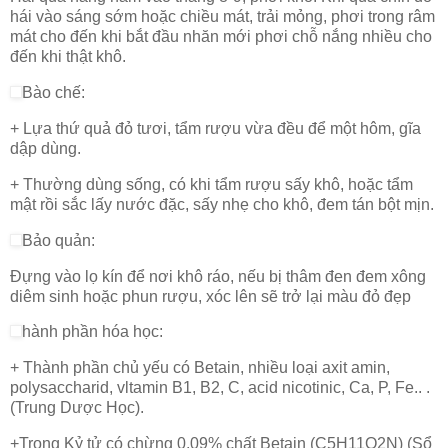
hái vào sáng sớm hoặc chiều mát, trải mỏng, phơi trong râm
mát cho đến khi bắt đầu nhăn mới phơi chỗ nắng nhiều cho
đến khi thật khô.
Bào chế:
+ Lựa thứ quả đỏ tươi, tẩm rượu vừa đều để một hôm, gĩa
dập dùng.
+ Thường dùng sống, có khi tẩm rượu sấy khô, hoặc tẩm
mật rồi sắc lấy nước đặc, sấy nhẹ cho khô, đem tán bột mịn.
Bảo quản:
Đựng vào lọ kín để nơi khô ráo, nếu bị thâm đen đem xông
diêm sinh hoặc phun rượu, xóc lên sẽ trở lại màu đỏ đẹp
hành phần hóa học:
+ Thành phần chủ yếu có Betain, nhiều loại axit amin,
polysaccharid, vltamin B1, B2, C, acid nicotinic, Ca, P, Fe.. .
(Trung Dược Học).
+Trong Kỷ tử có chừng 0,09% chất Betain (C5H11O2N) (Sổ