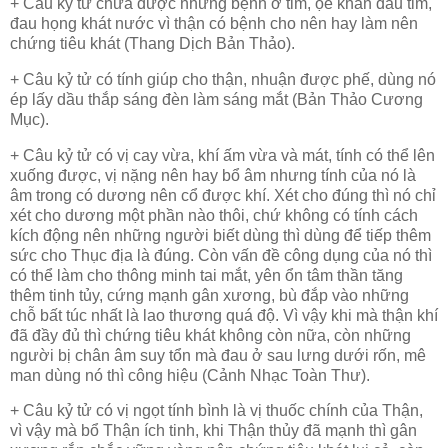
+ Câu kỷ tử chữa được những bệnh ở tim, ọe khan đau tim,
đau họng khát nước vì thận có bệnh cho nên hay làm nên
chứng tiêu khát (Thang Dịch Bản Thảo).
+ Câu kỷ tử có tính giúp cho thận, nhuận được phế, dùng nó
ép lấy dầu thắp sáng đèn làm sáng mắt (Bản Thảo Cương
Mục).
+ Câu kỷ tử có vị cay vừa, khí ấm vừa và mát, tính có thể lên
xuống được, vị nặng nên hay bổ âm nhưng tính của nó là
âm trong có dương nên cổ được khí. Xét cho đúng thì nó chỉ
xét cho dương một phần nào thôi, chứ không có tính cách
kích động nên những người biết dùng thì dùng để tiếp thêm
sức cho Thục địa là đúng. Còn vấn đề công dụng của nó thì
có thể làm cho thông minh tai mắt, yên ổn tâm thần tăng
thêm tinh tủy, cứng mạnh gân xương, bù đắp vào những
chỗ bất túc nhất là lao thương quá độ. Vì vậy khi mà thận khí
đã đầy đủ thì chứng tiêu khát không còn nữa, còn những
người bị chân âm suy tổn mà đau ở sau lưng dưới rốn, mê
man dùng nó thì công hiệu (Cảnh Nhạc Toàn Thư).
+ Câu kỷ tử có vị ngọt tính bình là vị thuốc chính của Thận,
vì vậy mà bổ Thận ích tinh, khi Thận thủy đã mạnh thì gân