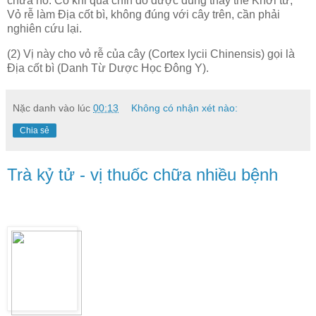
chữa ho. Có khi quả chín đỏ được dùng thay thế Khởi tử,
Vỏ rễ làm Địa cốt bì, không đúng với cây trên, cần phải
nghiên cứu lại.
(2) Vị này cho vỏ rễ của cây (Cortex lycii Chinensis) gọi là
Địa cốt bì (Danh Từ Dược Học Đông Y).
Nặc danh
vào lúc
00:13
Không có nhận xét nào:
Chia sẻ
Trà kỷ tử - vị thuốc chữa nhiều bệnh