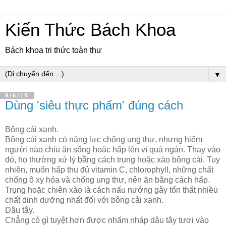
Kiến Thức Bách Khoa
Bách khoa tri thức toàn thư
▼
9/6/15
Dùng 'siêu thực phẩm' đúng cách
Bông cải xanh.
Bông cải xanh có năng lực chống ung thư, nhưng hiếm
người nào chịu ăn sống hoặc hấp lên vì quá ngán. Thay vào
đó, họ thường xử lý bằng cách trụng hoặc xào bông cải. Tuy
nhiên, muốn hấp thu đủ vitamin C, chlorophyll, những chất
chống ô xy hóa và chống ung thư, nên ăn bằng cách hấp.
Trụng hoặc chiên xào là cách nấu nướng gây tổn thất nhiều
chất dinh dưỡng nhất đối với bông cải xanh.
Dâu tây.
Chẳng có gì tuyệt hơn được nhấm nháp dâu tây tươi vào