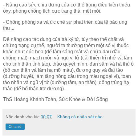
- Nâng cao sức chịu đựng của cơ thể trong điều kiện thiếu
ôxy, phòng chống tích cực trạng thái mệt mỏi.
- Chống phóng xạ và ức chế sự phát triển của tế bào ung
thư...
Để nâng cao tác dụng của trà kỷ tử, tùy theo thể chất và
chứng trạng cụ thể, người ta thường thêm một số vị thuốc
khác như: cúc hoa (để làm sáng mắt và chữa đau đầu,
chóng mặt), mạch môn và ngũ vị tử (cải thiện trí nhớ và làm
cho tinh thần tỉnh táo), thảo quyết minh, đan sâm và hà thủ ô
(bổ can thận và làm hạ mỡ máu), đương quy và đại táo
(dưỡng huyết, làm tăng hồng cầu trong máu ngoại vi), toan
táo nhân và ngũ vị tử (dưỡng tâm, an thần), đông trùng hạ
thảo (để bổ thận trợ dương)...
ThS Hoàng Khánh Toàn, Sức Khỏe & Đời Sống
Nặc danh
vào lúc
00:07
Không có nhận xét nào:
Chia sẻ