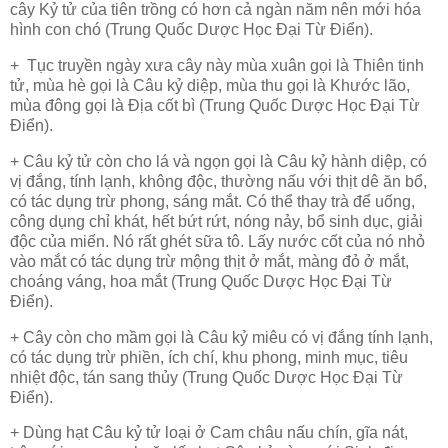
cây Kỷ tử của tiên trồng có hơn cả ngàn năm nên mới hóa
hình con chó (Trung Quốc Dược Học Đại Từ Điển).
+ Tục truyền ngày xưa cây này mùa xuân gọi là Thiên tinh
tử, mùa hè gọi là Câu kỷ diệp, mùa thu gọi là Khước lão,
mùa đông gọi là Địa cốt bì (Trung Quốc Dược Học Đại Từ
Điển).
+ Câu kỷ tử còn cho lá và ngọn gọi là Câu kỷ hành diệp, có
vị đắng, tính lạnh, không độc, thường nấu với thịt dê ăn bổ,
có tác dụng trừ phong, sáng mắt. Có thể thay trà để uống,
công dụng chỉ khát, hết bứt
rứt
, nóng nảy, bổ sinh dục, giải
độc của miến. Nó rất ghét sữa tô. Lấy nước cốt của nó nhỏ
vào mắt có tác dụng trừ mộng thịt ở mắt, màng đỏ ở mắt,
choáng váng, hoa mắt (Trung Quốc Dược Học Đại Từ
Điển).
+ Cây còn cho mầm gọi là Câu kỷ miêu có vị đắng tính lạnh,
có tác dụng trừ phiền, ích chí, khu phong, minh mục, tiêu
nhiệt độc, tán sang thủy (Trung Quốc Dược Học Đại Từ
Điển).
+ Dùng hạt Câu kỷ tử loại ở Cam châu nấu chín, gĩa nát,