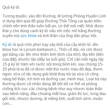
Quả kỷ tử.
Tương truyền, vào đời Đường, tể tướng Phòng Huyền Linh
vì dụng tâm quá độ giúp Đường Thái Tông cai quản triều
chính nên tinh thần luôn bất an, cơ thể mỏi mệt. Nhờ được
thái y cho dùng canh kỷ tử nấu với mộc nhĩ trắng thường
xuyên mà
sức khỏe
và tinh thần của ông dần phục hồi.
Kỷ tử
là quả chín phơi hay sấy khô của cây khởi tử, tên
khoa học là Lycium barbarum L. Thời cổ đại, nó còn được
gọi bằng các tên như thiên tinh (tinh của trời), địa tiên (tiên
của đất), khước lão (đẩy lui tuổi già). Chỉ cần mỗi ngày lấy
15 g kỷ tử hãm với nước sôi trong bình kín, sau chừng 15-
20 phút là ta đã có được một thứ nước màu đỏ đẹp, thơm
ngon, vừa có tác dụng giải khát thay trà lại vừa có công
năng bổ thận, ích tinh và dưỡng can, minh mục. Loại trà này
thường được cổ nhân dùng để bồi bổ cơ thể và phòng
chống tích cực các chứng bệnh như suy nhược toàn thân
sau bệnh nặng, đầu choáng mắt hoa, giảm thị lực, lưng đau
gối mỏi, nhược dương, di mộng tinh, xuất tinh sớm, muộn
con...