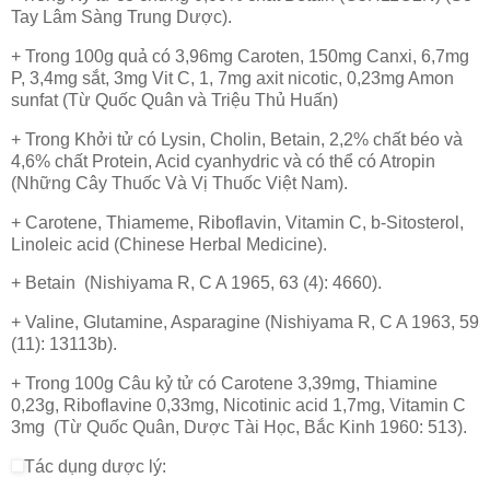
Tay Lâm Sàng Trung Dược).
+ Trong 100g quả có 3,96mg Caroten, 150mg Canxi, 6,7mg
P, 3,4mg sắt, 3mg Vit C, 1, 7mg axit nicotic, 0,23mg Amon
sunfat (Từ Quốc Quân và Triệu Thủ Huấn)
+ Trong Khởi tử có Lysin, Cholin, Betain, 2,2% chất béo và
4,6% chất Protein, Acid cyanhydric và có thể có Atropin
(Những Cây Thuốc Và Vị Thuốc Việt Nam).
+ Carotene, Thiameme, Riboflavin, Vitamin C, b-Sitosterol,
Linoleic acid (Chinese Herbal Medicine).
+ Betain (Nishiyama R, C A 1965, 63 (4): 4660).
+ Valine, Glutamine, Asparagine (Nishiyama R, C A 1963, 59
(11): 13113b).
+ Trong 100g Câu kỷ tử có Carotene 3,39mg, Thiamine
0,23g, Riboflavine 0,33mg, Nicotinic acid 1,7mg, Vitamin C
3mg (Từ Quốc Quân, Dược Tài Học, Bắc Kinh 1960: 513).
Tác dụng dược lý: