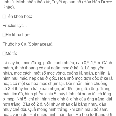
tinh tử, Minh nhãn thảo tử, Tuyết áp san hô (Hòa Hán Dược
Khảo).
Tên khoa học:
Fructus Lycii.
Họ khoa học:
Thuộc họ Cà (Solanaceae).
Mô tả:
Là cây bụi mọc đứng, phân cành nhiều, cao 0,5-1,5m. Cành
mảnh, thỉnh thoảng có gai ngắn mọc ở kẽ lá. Lá nguyên
nhẵn, mọc cách, một số mọc vòng, cuống lá ngắn, phiến lá
hình mũi mác, hẹp đầu ở gốc. Hoa nhỏ mọc đơn độc ở kẽ lá
hoặc có một số hoa mọc chụm lại. Đài nhẵn, hình chuông,
có 3-4 thùy hình trái xoan nhọn, xẻ đến tận giữa ống. Tràng
màu tím đỏ, hình phễu, chia 5 thùy hình trái xoan tù, có lông
ở mép. Nhị 5, chỉ nhị hình chỉ đính ở đỉnh của ống tràng, dài
hơn tràng. Bầu có 2 ô, vòi nhụy nhẵn dài bằng nhụy, đầu
nhụy chẻ đôi. Quả mọng hình trứng, khi chín màu đỏ sầm,
hoặc vàng đỏ. Hạt nhiều hình thân dẹp. Ra hoa từ tháng 6-9,