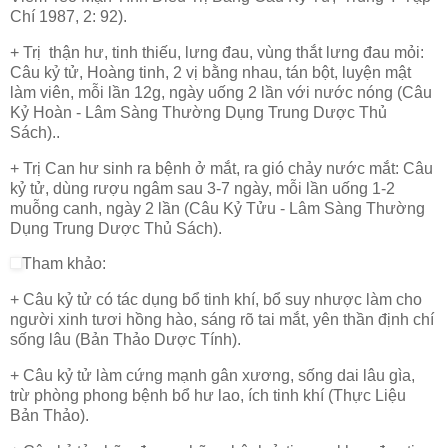
Chí 1987, 2: 92).
+ Trị thận hư, tinh thiếu, lưng đau, vùng thắt lưng đau mỏi:
Câu kỷ tử, Hoàng tinh, 2 vị bằng nhau, tán bột, luyện mật
làm viên, mỗi lần 12g, ngày uống 2 lần với nước nóng (Câu
Kỷ Hoàn - Lâm Sàng Thường Dụng Trung Dược Thủ
Sách)..
+ Trị Can hư sinh ra bệnh ở mắt, ra gió chảy nước mắt: Câu
kỷ tử, dùng rượu ngâm sau 3-7 ngày, mỗi lần uống 1-2
muỗng canh, ngày 2 lần (Câu Kỷ Tửu - Lâm Sàng Thường
Dụng Trung Dược Thủ Sách).
Tham khảo:
+ Câu kỷ tử có tác dụng bổ tinh khí, bổ suy nhược làm cho
người xinh tươi hồng hào, sáng rõ tai mắt, yên thần định chí
sống lâu (Bản Thảo Dược Tính).
+ Câu kỷ tử làm cứng mạnh gân xương, sống dai lâu gìa,
trừ phòng phong bệnh bổ hư lao, ích tinh khí (Thực Liệu
Bản Thảo).