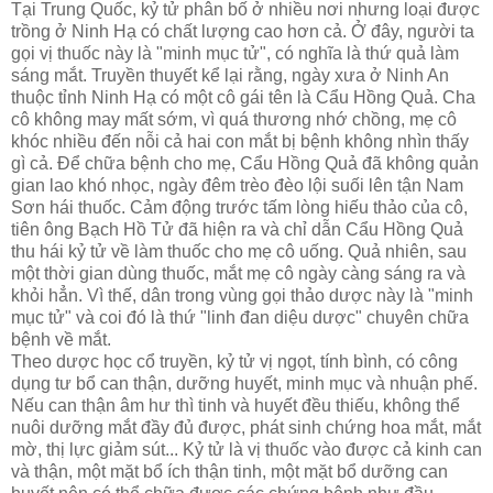
Tại Trung Quốc, kỷ tử phân bố ở nhiều nơi nhưng loại được
trồng ở Ninh Hạ có chất lượng cao hơn cả. Ở đây, người ta
gọi vị thuốc này là "minh mục tử", có nghĩa là thứ quả làm
sáng mắt. Truyền thuyết kể lại rằng, ngày xưa ở Ninh An
thuộc tỉnh Ninh Hạ có một cô gái tên là Cẩu Hồng Quả. Cha
cô không may mất sớm, vì quá thương nhớ chồng, mẹ cô
khóc nhiều đến nỗi cả hai con mắt bị bệnh không nhìn thấy
gì cả. Để chữa bệnh cho mẹ, Cẩu Hồng Quả đã không quản
gian lao khó nhọc, ngày đêm trèo đèo lội suối lên tận Nam
Sơn hái thuốc. Cảm động trước tấm lòng hiếu thảo của cô,
tiên ông Bạch Hồ Tử đã hiện ra và chỉ dẫn Cẩu Hồng Quả
thu hái kỷ tử về làm thuốc cho mẹ cô uống. Quả nhiên, sau
một thời gian dùng thuốc, mắt mẹ cô ngày càng sáng ra và
khỏi hẳn. Vì thế, dân trong vùng gọi thảo dược này là "minh
mục tử" và coi đó là thứ "linh đan diệu dược" chuyên chữa
bệnh về mắt.
Theo dược học cổ truyền, kỷ tử vị ngọt, tính bình, có công
dụng tư bổ can thận, dưỡng huyết, minh mục và nhuận phế.
Nếu can thận âm hư thì tinh và huyết đều thiếu, không thể
nuôi dưỡng mắt đầy đủ được, phát sinh chứng hoa mắt, mắt
mờ, thị lực giảm sút... Kỷ tử là vị thuốc vào được cả kinh can
và thận, một mặt bổ ích thận tinh, một mặt bổ dưỡng can