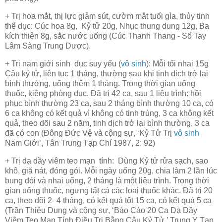
+ Trị hoa mắt, thị lực giảm sút, cườm mắt tuổi gìa, thủy tinh
thể dục
: Cúc hoa 8g, Kỷ tử 20g, Nhục thung dung 12g, Ba
kích thiên 8g, sắc nước uống (Cúc Thanh Thang - Sổ Tay
Lâm Sàng Trung Dược).
+ Trị nam giới sinh dục suy yếu (
vô sinh
): Mỗi tối nhai 15g
Câu kỷ tử, liên tục 1 tháng, thường sau khi tinh
dịch
trở lại
bình thường, uống thêm 1 tháng. Trong thời gian uống
thuốc, kiêng phòng dục. Đã trị 42 ca, sau 1 liệu trình: hồi
phục bình thường 23 ca, sau 2 tháng bình thường 10 ca, có
6 ca không có kết quả vì không có tinh trùng, 3 ca không kết
quả, theo dõi sau 2 năm, tinh dịch trở lại bình thường, 3 ca
đã có con (Đông Đức Vệ và cộng sự, ‘Kỷ Tử Trị
vô sinh
Nam Giới’, Tân Trung Tạp Chí 1987, 2: 92)
+ Trị dạ dầy viêm teo mạn tính: Dùng Kỷ tử rửa sạch, sao
khô, giă nát, đóng gói. Mỗi ngày uống 20g, chia làm 2 lần lúc
bụng đói và nhai uống, 2 tháng là một liệu trình. Trong thời
gian uống thuốc, ngưng tất cả các loại thuốc khác. Đã trị 20
ca, theo dõi 2- 4 tháng, có kết quả tốt 15 ca, có kết quả 5 ca
(Trần Thiệu Dung và cộng sự, ‘Báo Cáo 20 Ca Dạ Dầy
Viêm Teo Mạn Tính Điều Trị Bằng Câu Kỷ Tử,’ Trung Y Tạp