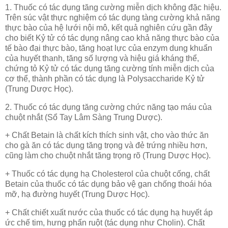
1. Thuốc có tác dụng tăng cường miễn dịch không đặc hiệu.
Trên súc vật thực nghiệm có tác dụng tàng cường khả năng
thực bào của hệ lưới nội mô, kết quả nghiên cứu gần đây
cho biết Kỷ tử có tác dụng nâng cao khả năng thực bào của
tế bào đại thực bào, tăng hoạt lực của enzym dung khuẩn
của huyết thanh, tăng số lượng và hiệu giá kháng thể,
chứng tỏ Kỷ tử có tác dụng tăng cường tính miễn dịch của
cơ thể, thành phần có tác dụng là Polysaccharide Kỷ tử
(Trung Dược Học).
2. Thuốc có tác dụng tăng cường chức năng tạo máu của
chuột nhắt (Sổ Tay Lâm Sàng Trung Dược).
+ Chất Betain là chất kích thích sinh vật, cho vào thức ăn
cho gà ăn có tác dụng tăng trọng và đẻ trứng nhiều hơn,
cũng làm cho chuột nhắt tăng trọng rõ (Trung Dược Học).
+ Thuốc có tác dụng hạ Cholesterol của chuột cống, chất
Betain của thuốc có tác dụng bảo vệ gan chống thoái hóa
mỡ, hạ đường huyết (Trung Dược Học).
+ Chất chiết xuất nước của thuốc có tác dụng hạ huyết áp
ức chế tim, hưng phấn ruột (tác dụng như Cholin). Chất