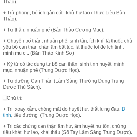
Thảo).
+ Trừ phong, bổ ích gân cốt, khử hư lao (Thực Liệu Bản
Thảo).
+ Tư thận,
nhuận
phế (Bản Thảo Cương Mục).
+ Chuyên bổ thận, nhuận phế, sinh tân, ích khí, là thuốc chủ
yếu bổ can thận chân âm bất túc, là thuốc tốt để ích tinh,
minh mụ c... (Bản Thảo Kinh Sơ)
+ Kỷ tử có tác dụng tư bổ can thận, sinh tinh huyết, minh
mục, nhuận phế (Trung Dược Học).
+ Tư dưỡng Can Thận (Lâm Sàng Thường Dụng Trung
Dược Thủ Sách).
Chủ trị:
+ Trị xoay
xẫm
, chóng mặt do huyết hư, thắt lưng đau,
Di
tinh
, tiểu đường (Trung Dược Học).
+ Trị các chứng can thận âm hư, âm huyết hư tổn, chứng
tiêu khát, hư lao, khái thấu (Sổ Tay Lâm Sàng Trung Dược).