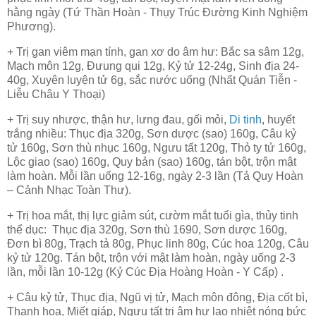
hằng ngày (Tứ Thần Hoàn - Thụy Trúc Đường Kinh Nghiệm
Phương).
+ Trị gan viêm mạn tính, gan xơ do âm hư: Bắc sa sâm 12g,
Mạch môn 12g, Đưung qui 12g, Kỷ tử 12-24g, Sinh địa 24-
40g, Xuyên luyện tử 6g, sắc nước uống (Nhất Quán Tiễn -
Liễu Châu Y Thoại)
+ Trị suy nhược, thận hư, lưng đau, gối mỏi,
Di tinh
, huyết
trắng nhiều: Thục địa 320g, Sơn dược (sao) 160g, Câu kỷ
tử 160g, Sơn thù nhục 160g, Ngưu tất 120g, Thỏ ty tử 160g,
Lộc giao (sao) 160g, Quy bản (sao) 160g, tán bột, trộn mật
làm hoàn. Mỗi lần uống 12-16g, ngày 2-3 lần (Tả Quy Hoàn
– Cảnh Nhạc Toàn Thư).
+ Trị hoa mắt, thị lực giảm sút, cườm mắt tuổi gìa, thủy tinh
thể dục
: Thục địa 320g, Sơn thù 1690, Sơn dược 160g,
Đơn bì 80g, Trạch tả 80g, Phục linh 80g, Cúc hoa 120g, Câu
kỷ tử 120g. Tán bột, trộn với mật làm hoàn, ngày uống 2-3
lần, mỗi lần 10-12g (Kỷ Cúc Địa Hoàng Hoàn - Y Cấp) .
+ Câu kỷ tử, Thục địa, Ngũ vị tử, Mạch môn đông, Địa cốt bì,
Thanh hoa, Miết giáp, Ngưu tất trị âm hư lao nhiệt nóng bức