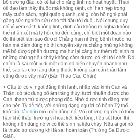
bổ dương đâu, có kẻ lại cho rằng tính nó hoạt huyết. Than
ôi! đạo làm thầy thuốc mà không rành, chỉ hạn hẹp trong
mấy cuốn sách, nghĩ quẩn quanh, cái gì còn hồ nghi phải
gắng sức nghiên cứu cho tới đầu tới đuôi. Nói chung quy
chỉ vì xem sách không tinh, định câu không rõ nghĩa không
thể nhận xét mà lý hội cho đến cùng, chỉ biết một đoạn nào
đó thì biết làm sao được! Chẳng hạn những bệnh thuộc hư
hàn mà dám dùng nó thì chuyện xảy ra chẳng những không
thể bổ được phần dương mà hư lại càng hư thêm rồi sinh ra
những chứng tiêu chảy không cầm được, có khi tới chết. Đó
chính là sai một ly đi một dặm nó biến chuyển nhanh như
thế, sao lại cho rằng dùng thuốc không cần cẩn thận lắm
cũng được vậy mà? (Bản Thảo Cầu Chân).
+ Câu tử có vị ngọt đắng tính lạnh, nhập vào kinh Can và
Thận, có tác dụng bổ âm tráng thủy, tưới nhuần được cho
Can, thanh trừ được phong độc. Nhờ được tính đắng mát
cho nên Tỳ dễ tiết, với những dạng người có bệnh Tỳ thổ
khô táo,
táo bón
mới nên dùng nó; Với nhưng người có thủy
hàn khô thấp, trường vị hoạt tiết, tiêu lỏng, tiêu sệt luôn thì
không nên dùng nó vì có thể sinh ra tiêu chảy. Nếu ai gọi nó
là thuốc trợ dương khí là sai hoàn toàn (Trường Sa Dược
Giải).