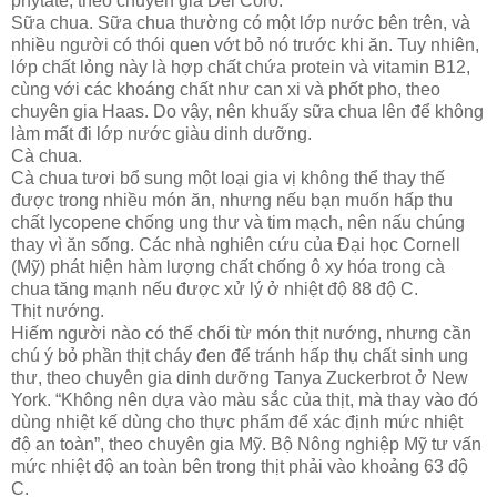
phytate, theo chuyên gia Del Coro.
Sữa chua. Sữa chua thường có một lớp nước bên trên, và
nhiều người có thói quen vớt bỏ nó trước khi ăn. Tuy nhiên,
lớp chất lỏng này là hợp chất chứa protein và vitamin B12,
cùng với các khoáng chất như can xi và phốt pho, theo
chuyên gia Haas. Do vậy, nên khuấy sữa chua lên để không
làm mất đi lớp nước giàu dinh dưỡng.
Cà chua.
Cà chua tươi bổ sung một loại gia vị không thể thay thế
được trong nhiều món ăn, nhưng nếu bạn muốn hấp thu
chất lycopene chống ung thư và tim mạch, nên nấu chúng
thay vì ăn sống. Các nhà nghiên cứu của Đại học Cornell
(Mỹ) phát hiện hàm lượng chất chống ô xy hóa trong cà
chua tăng mạnh nếu được xử lý ở nhiệt độ 88 độ C.
Thịt nướng.
Hiếm người nào có thể chối từ món thịt nướng, nhưng cần
chú ý bỏ phần thịt cháy đen để tránh hấp thụ chất sinh ung
thư, theo chuyên gia dinh dưỡng Tanya Zuckerbrot ở New
York. “Không nên dựa vào màu sắc của thịt, mà thay vào đó
dùng nhiệt kế dùng cho thực phẩm để xác định mức nhiệt
độ an toàn”, theo chuyên gia Mỹ. Bộ Nông nghiệp Mỹ tư vấn
mức nhiệt độ an toàn bên trong thịt phải vào khoảng 63 độ
C.