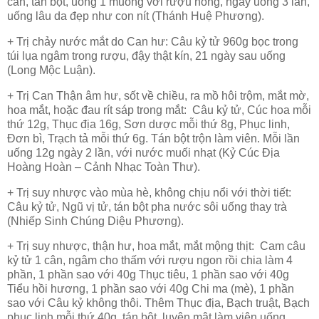
cân, tán bột, uống 1 muỗng với rượu nóng, ngày uống 3 lần,
uống lâu da đẹp như con nít (Thánh Huệ Phương).
+ Trị chảy nước mắt do Can hư: Câu kỷ tử 960g bọc trong
túi lụa ngâm trong rượu, đậy thật kín, 21 ngày sau uống
(Long Mộc Luận).
+ Trị Can Thận âm hư, sốt về chiều, ra mồ hôi trộm, mắt mờ,
hoa mắt, hoặc đau rít sáp trong mắt: Câu kỷ tử, Cúc hoa mỗi
thứ 12g, Thục địa 16g, Sơn dược mỗi thứ 8g, Phục linh,
Đơn bì, Trạch tả mỗi thứ 6g. Tán bột trộn làm viên. Mỗi lần
uống 12g ngày 2 lần, với nước muối nhạt (Kỷ Cúc Địa
Hoàng Hoàn – Cảnh Nhạc Toàn Thư).
+ Trị suy nhược vào mùa hè, không chịu nổi với thời tiết:
Câu kỷ tử, Ngũ vị tử, tán bột pha nước sôi uống thay trà
(Nhiếp Sinh Chúng Diệu Phương).
+ Trị suy nhược, thận hư, hoa mắt, mắt mộng thịt: Cam câu
kỷ tử 1 cân, ngâm cho thấm với rượu ngon rồi chia làm 4
phần, 1 phần sao với 40g Thục tiêu, 1 phần sao với 40g
Tiểu hồi hương, 1 phần sao với 40g Chi ma (mè), 1 phần
sao với Câu kỷ không thôi. Thêm Thục địa, Bạch truật, Bạch
phục linh mỗi thứ 40g, tán bột, luyện mật làm viên uống