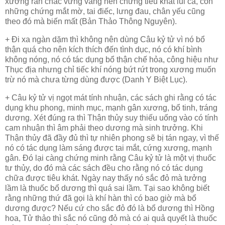
xương rắn chắc vững vàng nên chứng tiêu khát lui cả, còn
những chứng mắt mờ, tai điếc, lưng đau, chân yếu cũng
theo đó mà biến mất (Bản Thảo Thông Nguyên).
+ Đi xa ngàn dặm thì không nên dùng Câu kỷ tử vì nó bổ
thận quá cho nên kích thích đến tình dục, nó có khí bình
không nóng, nó có tác dụng bổ thận chế hỏa, công hiệu như
Thục địa nhưng chỉ tiếc khí nóng bứt rứt trong xương muốn
trừ nó mà chưa từng dùng được (Danh Y Biệt Lục).
+ Câu kỷ tử vị ngọt mát tính nhuận, các sách ghi rằng có tác
dụng khu phong, minh mục, mạnh gân xương, bổ tinh, tráng
dương. Xét đúng ra thì Thận thủy suy thiếu uống vào có tính
cam nhuận thì âm phải theo dương mà sinh trưởng. Khi
Thận thủy đã đầy đủ thì tự nhiên phong
sẽ bị
tán ngay, vì thế
nó có tác dụng làm sáng được tai mắt, cứng xương, mạnh
gân. Đó lại càng chứng minh rằng Câu kỷ tử là một vị thuốc
tư thủy, do đó mà các sách đều cho rằng nó có tác dụng
chữa được tiêu khát. Ngày nay thấy nó sắc đỏ mà tưởng
lầm là thuốc bổ dương thì quá sai lầm. Tại sao không biết
rằng những thứ đã gọi là khí hàn thì có bao giờ mà bổ
dương được? Nếu cứ cho sắc đỏ đó là bổ dương thì Hồng
hoa, Tử thảo thì sắc nó cũng đỏ mà có ai quả quyết là thuốc