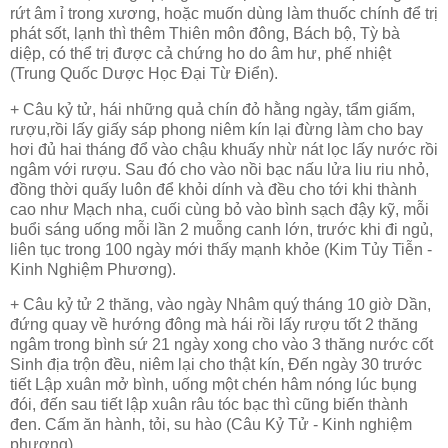
rứt
âm ỉ trong xương, hoặc muốn dùng làm thuốc chính để trị
phát sốt, lạnh thì thêm Thiên môn đông, Bách bộ, Tỳ bà
diệp, có thể trị được cả chứng ho do âm hư, phế nhiệt
(Trung Quốc Dược Học Đại Từ Điển).
+ Câu kỷ tử, hái những quả chín đỏ hằng ngày, tẩm giấm,
rượu,rồi lấy giấy sáp phong niêm kín lại đừng làm cho bay
hơi đủ hai tháng đổ vào chậu khuấy nhừ nát lọc lấy nước rồi
ngâm với rượu. Sau đó cho vào nồi bạc nấu lửa liu riu nhỏ,
đồng thời quấy luôn để khỏi dính và đều cho tới khi thành
cao như Mạch nha, cuối cùng bỏ vào bình sạch đậy kỹ, mỗi
buổi sáng uống mỗi lần 2 muỗng canh lớn, trước khi đi ngủ,
liên tục trong 100 ngày mới thấy mạnh khỏe (Kim Tủy Tiễn -
Kinh Nghiệm Phương).
+ Câu kỷ tử 2 thăng, vào ngày Nhâm quý tháng 10 giờ Dần,
đứng quay về hướng đông mà hái rồi lấy rượu tốt 2 thăng
ngâm trong bình sứ 21 ngày xong cho vào 3 thăng nước cốt
Sinh địa trộn đều, niêm lại cho thật kín, Đến ngày 30 trước
tiết Lập xuân mở bình, uống một chén hâm nóng lúc bụng
đói, đến sau tiết lập xuân râu tóc bạc thì cũng biến thành
đen. Cấm ăn hành, tỏi, su hào (Câu Kỷ Tử - Kinh nghiệm
phương).