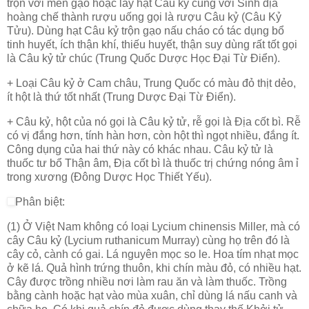
trộn với men gạo hoặc lấy hạt Câu kỷ cùng với Sinh địa
hoàng chế thành rượu uống gọi là rượu Câu kỷ (Câu Kỷ
Tửu). Dùng hạt Câu kỷ trộn gạo nấu cháo có tác dụng bổ
tinh huyết, ích thận khí, thiếu huyết, thận suy dùng rất tốt gọi
là Câu kỷ tử chúc (Trung Quốc Dược Học Đại Từ Điển).
+ Loại Câu kỷ ở Cam châu, Trung Quốc có màu đỏ thịt dẻo,
ít hột là thứ tốt nhất (Trung Dược Đại Từ Điển).
+ Câu kỷ, hột của nó gọi là Câu kỷ tử, rễ gọi là Địa cốt bì. Rễ
có vị đắng hơn, tính hàn hơn, còn hột thì ngọt nhiều, đắng ít.
Công dụng của hai thứ này có khác nhau. Câu kỷ tử là
thuốc tư bổ Thận âm, Địa cốt bì là thuốc trị chứng nóng âm ỉ
trong xương (Đông Dược Học Thiết Yếu).
Phân biệt:
(1) Ở Việt Nam không có loại Lycium chinensis Miller, mà có
cây Câu kỷ (Lycium ruthanicum Murray) cùng họ trên đó là
cây cỏ, cành có gai. Lá nguyên mọc so le. Hoa tím nhạt mọc
ở kẽ lá. Quả hình trứng thuôn, khi chín màu đỏ, có nhiều hạt.
Cây được trồng nhiều nơi làm rau ăn và làm thuốc. Trồng
bằng cành hoặc hạt vào mùa xuân, chỉ dùng lá nấu canh và