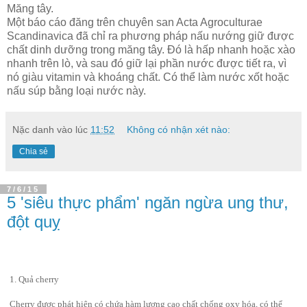
Măng tây.
Một báo cáo đăng trên chuyên san Acta Agroculturae
Scandinavica đã chỉ ra phương pháp nấu nướng giữ được
chất dinh dưỡng trong măng tây. Đó là hấp nhanh hoặc xào
nhanh trên lò, và sau đó giữ lại phần nước được tiết ra, vì
nó giàu vitamin và khoáng chất. Có thể làm nước xốt hoặc
nấu súp bằng loại nước này.
Nặc danh
vào lúc
11:52
Không có nhận xét nào:
Chia sẻ
7/6/15
5 'siêu thực phẩm' ngăn ngừa ung thư,
đột quỵ
1. Quả cherry
Cherry được phát hiện có chứa hàm lượng cao chất chống oxy hóa, có thể