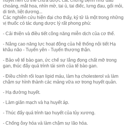
huyết nên có thể chữa được các chứng bệnh như đầu
choáng, mắt hoa, nhìn mờ, tai ù, tai điếc, lưng đau, gối mỏi,
di tinh, liệt dương...
Các nghiên cứu hiện đại cho thấy, kỷ tử là một trong những
vị thuốc có tác dụng dược lý rất phong phú:
- Cải thiện và điều tiết công năng miễn dịch của cơ thể.
- Nâng cao năng lực hoạt động của hệ thống nội tiết Hạ
khâu não - Tuyến yên - Tuyến thượng thận.
- Bảo vệ tế bào gan, ức chế sự lắng đọng chất mỡ trong
gan, thúc đẩy quá trình tái sinh của tế bào gan.
- Điều chỉnh rối loạn lipid máu, làm hạ cholesterol và làm
chậm sự hình thành các mảng vữa xơ trong huyết quản.
- Hạ đường huyết.
- Làm giãn mạch và hạ huyết áp.
- Thúc đẩy quá trình tạo huyết của tủy xương.
- Chống ôxy hóa và làm chậm sự lão hóa.