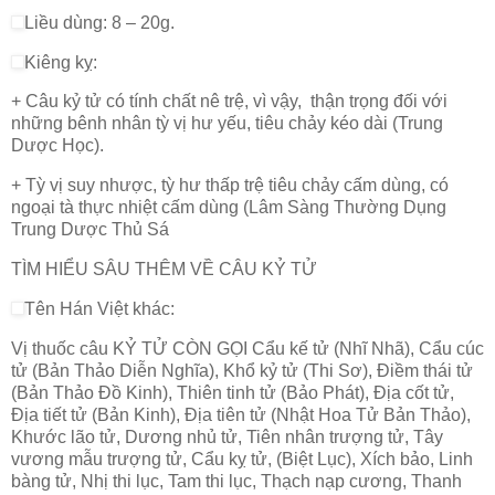
Liều dùng: 8 – 20g.
Kiêng kỵ:
+ Câu kỷ tử có tính chất nê trệ, vì vậy, thận trọng đối với
những bênh nhân tỳ vị hư yếu, tiêu chảy kéo dài (Trung
Dược Học).
+ Tỳ vị suy nhược, tỳ hư thấp trệ tiêu chảy cấm dùng, có
ngoại tà thực nhiệt cấm dùng (Lâm Sàng Thường Dụng
Trung Dược Thủ Sá
TÌM HIỂU SÂU THÊM VỀ CÂU KỶ TỬ
Tên Hán Việt khác:
Vị thuốc câu KỶ TỬ CÒN GỌI Cẩu kế tử (Nhĩ Nhã), Cẩu cúc
tử (Bản Thảo Diễn Nghĩa), Khổ kỷ tử (Thi Sơ), Điềm thái tử
(Bản Thảo Đồ Kinh), Thiên tinh tử (Bảo Phát), Địa cốt tử,
Địa tiết tử (Bản Kinh), Địa tiên tử (Nhật Hoa Tử Bản Thảo),
Khước lão tử, Dương nhủ tử, Tiên nhân trượng tử, Tây
vương mẫu trượng tử, Cẩu kỵ tử, (Biệt Lục), Xích bảo, Linh
bàng tử, Nhị thi lục, Tam thi lục, Thạch nạp cương, Thanh