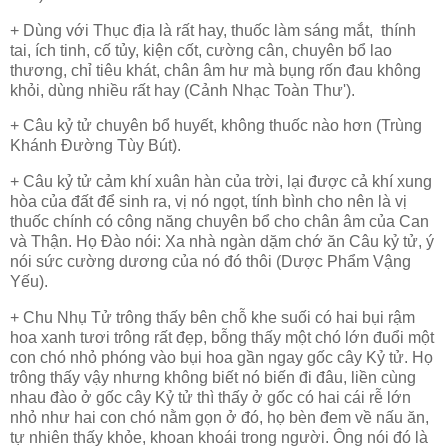
+ Dùng với Thục địa là rất hay, thuốc làm sáng mắt, thính
tai, ích tinh, cố tủy, kiện cốt, cường cân, chuyên bổ lao
thương, chỉ tiêu khát, chân âm hư mà bụng rốn đau không
khỏi, dùng nhiều rất hay (Cảnh Nhạc Toàn Thư').
+ Câu kỷ tử chuyên bổ huyết, không thuốc nào hơn (Trùng
Khánh Đường Tùy Bút).
+ Câu kỷ tử cảm khí xuân hàn của trời, lại được cả khí xung
hòa của đất để sinh ra, vị nó ngọt, tính bình cho nên là vị
thuốc chính có công năng chuyên bổ cho chân âm của Can
và Thận. Họ Đào nói: Xa nhà ngàn dặm chớ ăn Câu kỷ tử, ý
nói sức cường dương của nó đó thôi (Dược Phẩm Vậng
Yếu).
+ Chu Nhụ Tử trông thấy bên chỗ khe suối có hai bụi rậm
hoa xanh tươi trông rất đẹp, bỗng thấy một chó lớn đuổi một
con chó nhỏ phóng vào bụi hoa gần ngay gốc cây Kỷ tử. Họ
trông thấy vậy nhưng không biết nó biến đi đâu, liền cùng
nhau đào ở gốc cây Kỷ tử thì thấy ở gốc có hai cái rễ lớn
nhỏ như hai con chó nằm gọn ở đó, họ bèn đem về nấu ăn,
tự nhiên thấy khỏe, khoan khoái trong người. Ông nói đó là