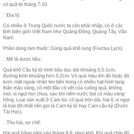
có quả từ tháng 7-10.
Địa lý:
Có nhiều ở Trung Quốc nước ta còn phải nhập, có ở các
tỉnh biên giới Việt Nam như Quảng Đông, Quảng Tây, Vân
Nam.
Phần dùng làm thuốc: Dùng quả khô rụng (Fructus Lycii).
Mô tả dược liệu:
Quả khô Câu kỷ tử hình bầu dục dài khoảng 0,5-1cm,
đường kính khoảng hơn 0,2cm. Vỏ quả màu tím đỏ hoặc đỏ
tươi, mặt ngoài nhăn teo bên trong có nhiều hạt hình tạng
thận màu vàng, có một đầu có vết của cuống quả, không
mùi, vị ngọt hơi chua, sau khi nếm nước bọt có màu vàng
hồng. Loại sản xuất ở Cam túc có quả tròn dài, hạt ít, vị ngọt
là loại tốt nhất nên gọi là Cam kỷ tử hay Cam câu kỷ (Dược
Tài Học).
Thu hái, sơ chế:
Hái quả hàng năm vào tháng 8-9, phơi khô. Khi quả chín đỏ