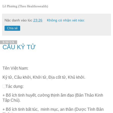
Lê Phương (Theo Healthowealth)
Nặc danh
vào lúc
23:26
Không có nhận xét nào:
Chia sẻ
3/6/15
CÂU KỶ TỬ
Tên Việt Nam:
Kỷ tử, Câu khởi, Khởi tử, Địa cốt tử, Khủ khởi.
Tác dụng:
+ Bổ ích tinh huyết, cường thịnh âm đạo (Bản Thảo Kinh
Tập Chú).
+ Bổ ích tinh bất túc, minh mục, an thần (Dược Tính Bản