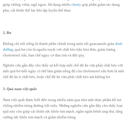
giúp chống viêm, ngủ ngon. Sử dụng nhiều
cherry
góp phần giảm tác dụng
phụ, cải thiện thể lực khi tập luyện thể thao.
2. Bơ
Không chỉ nổi tiếng là thành phần chính trong món sốt guacamole giàu
dinh
dưỡng
, quả bơ còn là nguồn tuyệt vời chất béo bão hòa đơn, giảm lượng
cholesterol xấu, hạn chế nguy cơ đau tim và đột quỵ.
Nghiên cứu gần đây cho thấy sự kết hợp một chế độ ăn vừa phải chất béo với
một quả bơ mỗi ngày có thể làm giảm nồng độ của cholesterol xấu hơn là một
chế độ ăn ít chất béo, hoặc chế độ ăn vừa phải chất béo mà không bơ.
3. Quả nam việt quất
Nam việt quất được biết đến trong nhiều năm qua như một thực phẩm hỗ trợ
chống nhiễm trùng đường tiết niệu. Những nghiên cứu gần đây cho thấy loại
quả này còn giúp cải thiện sức khỏe tim mạch, ngăn ngừa bệnh ung thư, tăng
cường sức khỏe tim mạch và giảm nhiễm trùng.