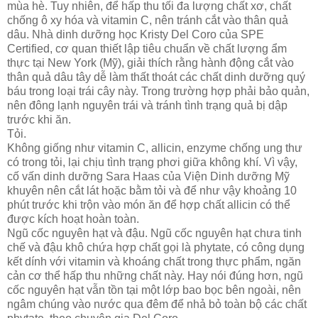
mùa hè. Tuy nhiên, để hấp thu tối đa lượng chất xơ, chất
chống ô xy hóa và vitamin C, nên tránh cắt vào thân quả
dâu. Nhà dinh dưỡng học Kristy Del Coro của SPE
Certified, cơ quan thiết lập tiêu chuẩn về chất lượng ẩm
thực tại New York (Mỹ), giải thích rằng hành động cắt vào
thân quả dâu tây dễ làm thất thoát các chất dinh dưỡng quý
báu trong loại trái cây này. Trong trường hợp phải bảo quản,
nên đông lạnh nguyên trái và tránh tình trạng quả bị dập
trước khi ăn.
Tỏi.
Không giống như vitamin C, allicin, enzyme chống ung thư
có trong tỏi, lại chịu tình trạng phơi giữa không khí. Vì vậy,
cố vấn dinh dưỡng Sara Haas của Viện Dinh dưỡng Mỹ
khuyên nên cắt lát hoặc bằm tỏi và để như vậy khoảng 10
phút trước khi trộn vào món ăn để hợp chất allicin có thể
được kích hoạt hoàn toàn.
Ngũ cốc nguyên hạt và đậu. Ngũ cốc nguyên hạt chưa tinh
chế và đậu khô chứa hợp chất gọi là phytate, có công dụng
kết dính với vitamin và khoáng chất trong thực phẩm, ngăn
cản cơ thể hấp thu những chất này. Hay nói đúng hơn, ngũ
cốc nguyên hạt vẫn tồn tại một lớp bao bọc bên ngoài, nên
ngâm chúng vào nước qua đêm để nhả bỏ toàn bộ các chất