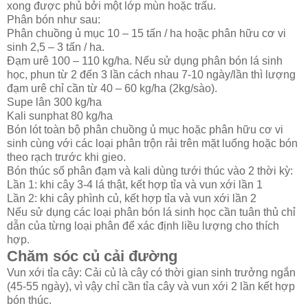
xong được phủ bởi một lớp mùn hoặc trấu.
Phân bón như sau:
Phân chuồng ủ mục 10 – 15 tấn / ha hoặc phân hữu cơ vi
sinh 2,5 – 3 tấn / ha.
Đạm urê 100 – 110 kg/ha. Nếu sử dụng phân bón lá sinh
học, phun từ 2 đến 3 lần cách nhau 7-10 ngày/lần thì lượng
đạm urê chỉ cần từ 40 – 60 kg/ha (2kg/sào).
Supe lân 300 kg/ha
Kali sunphat 80 kg/ha
Bón lót toàn bộ phân chuồng ủ mục hoặc phân hữu cơ vi
sinh cùng với các loại phân trộn rải trên mặt luống hoặc bón
theo rạch trước khi gieo.
Bón thúc số phân đạm và kali dùng tưới thúc vào 2 thời kỳ:
Lần 1: khi cây 3-4 lá thật, kết hợp tỉa và vun xới lần 1
Lần 2: khi cây phình củ, kết hợp tỉa và vun xới lần 2
Nếu sử dụng các loại phân bón lá sinh học cần tuân thủ chỉ
dẫn của từng loại phân để xác định liều lượng cho thích
hợp.
Chăm sóc củ cải đường
Vun xới tỉa cây: Cải củ là cây có thời gian sinh trưởng ngắn
(45-55 ngày), vì vậy chỉ cần tỉa cây và vun xới 2 lần kết hợp
bón thúc.