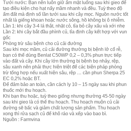
Tưới nước: Bạn nên luôn giữ ẩm mặt luống sau khi gieo để
tạo điều kiện cho hạt nẩy mầm nhanh và đều. Tuỳ theo độ
ẩm đất mà định số lần tưới sau khi cây mọc. Nguồn nước tốt
nhất là giếng khoan hoặc nước sông, hồ không bị ô nhiễm.
Lần 1: khi cây 3-4 lá thật, nhặt cỏ, tỉa bỏ cây xấu và xới nhẹ
Lần 2: khi cây bắt đầu phình củ, tỉa định cây kết hợp với vun
gốc
Phòng trừ sâu bệnh cho củ cải đường
Sau khi mọc mầm, củ cải đường thường bị bệnh lở cổ rễ,
bạn có thể dùng Benlat C50WP 0,2 – 0,3% phun trực tiếp
vào đất và cây. Khi cây lớn thường bị bệnh bọ nhảy, rệp,
sâu xanh nên phải thực hiện triệt để các biện pháp phòng
trừ tổng hợp nếu xuất hiện sâu, rệp … cần phun Sherpa 25
EC 0,2% hoặc BT.
Để đảm bảo an toàn, cần cách ly 10 – 15 ngày sau khi phun
thuốc mới thu hoạch.
Khi bạn thu hoặc, tuỳ theo giống nhưng thường 45-50 ngày
sau khi gieo là có thể thu hoạch. Thu hoạch muộn củ cải
đường sẽ bấc và giảm chất lượng sản phẩm. Thu hoạch
xong thì rửa sạch củ để khô ráo và xếp vào bao bì.
Nguồn : Farmvina