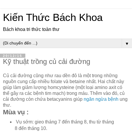
Kiến Thức Bách Khoa
Bách khoa tri thức toàn thư
▼
20/12/15
Kỹ thuật trồng củ cải đường
Củ cải đường cũng như rau dền đỏ là một trong những
nguồn cung cấp nhiều folate và betaine nhất. Hai chất này
giúp làm giảm lượng homcysteine (một loại amino axit có
thể gây ra các bệnh tim mạch) trong máu. Thêm vào đó, củ
cải đường còn chứa betacyanins giúp
ngăn ngừa bệnh
ung
thư.
Mùa vụ :
Vụ sớm: gieo tháng 7 đến tháng 8, thu từ tháng
8 đến tháng 10.