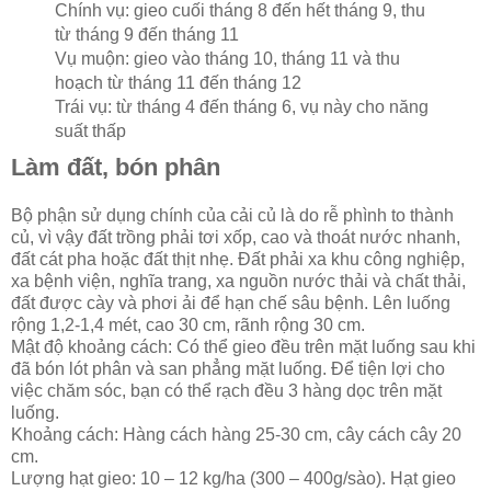
Chính vụ: gieo cuối tháng 8 đến hết tháng 9, thu
từ tháng 9 đến tháng 11
Vụ muộn: gieo vào tháng 10, tháng 11 và thu
hoạch từ tháng 11 đến tháng 12
Trái vụ: từ tháng 4 đến tháng 6, vụ này cho năng
suất thấp
Làm đất, bón phân
Bộ phận sử dụng chính của cải củ là do rễ phình to thành
củ, vì vậy đất trồng phải tơi xốp, cao và thoát nước nhanh,
đất cát pha hoặc đất thịt nhẹ. Đất phải xa khu công nghiệp,
xa bệnh viện, nghĩa trang, xa nguồn nước thải và chất thải,
đất được cày và phơi ải để hạn chế sâu bệnh. Lên luống
rộng 1,2-1,4 mét, cao 30 cm, rãnh rộng 30 cm.
Mật độ khoảng cách: Có thể gieo đều trên mặt luống sau khi
đã bón lót phân và san phẳng mặt luống. Để tiện lợi cho
việc chăm sóc, bạn có thể rạch đều 3 hàng dọc trên mặt
luống.
Khoảng cách: Hàng cách hàng 25-30 cm, cây cách cây 20
cm.
Lượng hạt gieo: 10 – 12 kg/ha (300 – 400g/sào). Hạt gieo