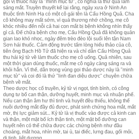
gọi vị thuốc này là "minh mục tử", có nghĩa là thứ quả làm
sáng mắt. Truyền thuyết kể lại rằng, ngày xưa ở Ninh An
thuộc tỉnh Ninh Hạ có một cô gái tên là Cẩu Hồng Quả. Cha
cô không may mất sớm, vì quá thương nhớ chồng, mẹ cô
khóc nhiều đến nỗi cả hai con mắt bị bệnh không nhìn thấy
gì cả. Để chữa bệnh cho mẹ, Cẩu Hồng Quả đã không quản
gian lao khó nhọc, ngày đêm trèo đèo lội suối lên tận Nam
Sơn hái thuốc. Cảm động trước tấm lòng hiếu thảo của cô,
tiên ông Bạch Hồ Tử đã hiện ra và chỉ dẫn Cẩu Hồng Quả
thu hái kỷ tử về làm thuốc cho mẹ cô uống. Quả nhiên, sau
một thời gian dùng thuốc, mắt mẹ cô ngày càng sáng ra và
khỏi hẳn. Vì thế, dân trong vùng gọi thảo dược này là "minh
mục tử" và coi đó là thứ "linh đan diệu dược" chuyên chữa
bệnh về mắt.
Theo dược học cổ truyền, kỷ tử vị ngọt, tính bình, có công
dụng tư bổ can thận, dưỡng huyết, minh mục và nhuận phế.
Nếu can thận âm hư thì tinh và huyết đều thiếu, không thể
nuôi dưỡng mắt đầy đủ được, phát sinh chứng hoa mắt, mắt
mờ, thị lực giảm sút... Kỷ tử là vị thuốc vào được cả kinh can
và thận, một mặt bổ ích thận tinh, một mặt bổ dưỡng can
huyết nên có thể chữa được các chứng bệnh như đầu
choáng, mắt hoa, nhìn mờ, tai ù, tai điếc, lưng đau, gối mỏi,
di tinh, liệt dương...