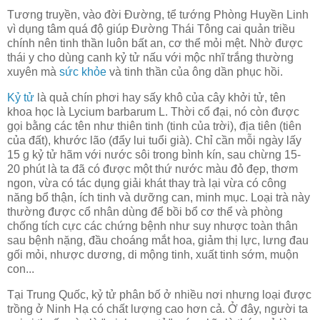
Tương truyền, vào đời Đường, tể tướng Phòng Huyền Linh
vì dụng tâm quá độ giúp Đường Thái Tông cai quản triều
chính nên tinh thần luôn bất an, cơ thể mỏi mệt. Nhờ được
thái y cho dùng canh kỷ tử nấu với mộc nhĩ trắng thường
xuyên mà
sức khỏe
và tinh thần của ông dần phục hồi.
Kỷ tử
là quả chín phơi hay sấy khô của cây khởi tử, tên
khoa học là Lycium barbarum L. Thời cổ đại, nó còn được
gọi bằng các tên như thiên tinh (tinh của trời), địa tiên (tiên
của đất), khước lão (đẩy lui tuổi già). Chỉ cần mỗi ngày lấy
15 g kỷ tử hãm với nước sôi trong bình kín, sau chừng 15-
20 phút là ta đã có được một thứ nước màu đỏ đẹp, thơm
ngon, vừa có tác dụng giải khát thay trà lại vừa có công
năng bổ thận, ích tinh và dưỡng can, minh mục. Loại trà này
thường được cổ nhân dùng để bồi bổ cơ thể và phòng
chống tích cực các chứng bệnh như suy nhược toàn thân
sau bệnh nặng, đầu choáng mắt hoa, giảm thị lực, lưng đau
gối mỏi, nhược dương, di mộng tinh, xuất tinh sớm, muộn
con...
Tại Trung Quốc, kỷ tử phân bố ở nhiều nơi nhưng loại được
trồng ở Ninh Hạ có chất lượng cao hơn cả. Ở đây, người ta