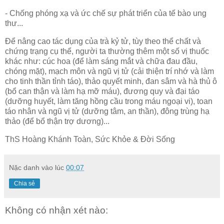
- Chống phóng xạ và ức chế sự phát triển của tế bào ung
thư...
Để nâng cao tác dụng của trà kỷ tử, tùy theo thể chất và
chứng trạng cụ thể, người ta thường thêm một số vị thuốc
khác như: cúc hoa (để làm sáng mắt và chữa đau đầu,
chóng mặt), mạch môn và ngũ vị tử (cải thiện trí nhớ và làm
cho tinh thần tỉnh táo), thảo quyết minh, đan sâm và hà thủ ô
(bổ can thận và làm hạ mỡ máu), đương quy và đại táo
(dưỡng huyết, làm tăng hồng cầu trong máu ngoại vi), toan
táo nhân và ngũ vị tử (dưỡng tâm, an thần), đông trùng hạ
thảo (để bổ thận trợ dương)...
ThS Hoàng Khánh Toàn, Sức Khỏe & Đời Sống
Nặc danh
vào lúc
00:07
Chia sẻ
Không có nhận xét nào: