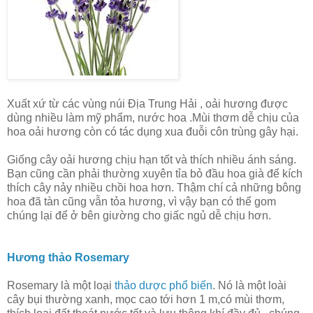
Xuất xứ từ các vùng núi Địa Trung Hải , oải hương được
dùng nhiều làm mỹ phẩm, nước hoa .Mùi thơm dễ chịu của
hoa oải hương còn có tác dụng xua đuỗi côn trùng gây hại.
Giống cây oải hương chịu hạn tốt và thích nhiều ánh sáng.
Bạn cũng cần phải thường xuyên tỉa bỏ đầu hoa già để kích
thích cây nảy nhiều chồi hoa hơn. Thậm chí cả những bông
hoa đã tàn cũng vẫn tỏa hương, vì vậy bạn có thể gom
chúng lại để ở bên giường cho giấc ngủ dễ chịu hơn.
Hương thảo Rosemary
Rosemary là một loại
thảo dược phổ biến
. Nó là một loài
cây bụi thường xanh, mọc cao tới hơn 1 m,có mùi thơm,