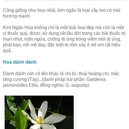
Cũng giống như hoa nhài, kim ngân là loại cây leo có mùi
hương mạnh.
Kim Ngân Hoa không chỉ là một loài hoa đẹp mà còn là một
vị thuốc quý, được sử dụng rất lâu đời trong các bài thuốc trị
mụn nhọt, mẩn ngứa, chống dị ứng trong viêm mũi dị ứng,
phát ban, nổi mề đay, đặc biệt trị rôm sảy ở trẻ em rất hiệu
quả.
Hoa dành dành
Dành dành còn có tên khác là chi tử, thuỷ hoàng chi, mác
làng cương (Tày)...(danh pháp hai phần: Gardenia
jasminoides Ellis, đồng nghĩa: G. augusta)