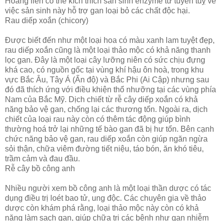
Hoàng liên có thể kích thích sản sinh enzyme từ tuyến tuỵ về
việc sản sinh này hỗ trợ gan loại bỏ các chất độc hại.
Rau diếp xoắn (chicory)
Được biết đến như một loại hoa có màu xanh lam tuyệt đẹp,
rau diếp xoắn cũng là một loại thảo mộc có khả năng thanh
lọc gan. Đây là một loại cây lưỡng niên có sức chịu đựng
khá cao, có nguồn gốc tại vùng khí hậu ôn hoà, trong khu
vực Bắc Âu, Tây Á (Ấn độ) và Bắc Phi (Ai Cập) nhưng sau
đó đã thích ứng với điều khiện thổ nhưỡng tại các vùng phía
Nam của Bắc Mỹ. Dịch chiết từ rễ cây diếp xoắn có khả
năng bảo vệ gan, chống lại các thương tổn. Ngoài ra, dịch
chiết của loại rau này còn có thêm tác động giúp bình
thường hoá trở lại những tế bào gan đã bị hư tổn. Bên cạnh
chức năng bảo vệ gan, rau diếp xoắn còn giúp ngăn ngừa
sỏi thận, chữa viêm đường tiết niệu, táo bón, ăn khó tiêu,
trầm cảm và đau đầu.
Rễ cây bồ công anh
Nhiều người xem bồ công anh là một loại thần dược có tác
dụng điều trị loét bao tử, ung độc. Các chuyên gia về thảo
dược còn khám phá rằng, loại thảo mộc này còn có khả
năng làm sạch gan, giúp chữa trị các bệnh như gan nhiễm