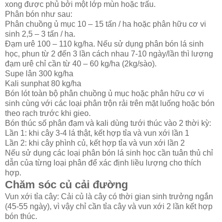
xong được phủ bởi một lớp mùn hoặc trấu.
Phân bón như sau:
Phân chuồng ủ mục 10 – 15 tấn / ha hoặc phân hữu cơ vi
sinh 2,5 – 3 tấn / ha.
Đạm urê 100 – 110 kg/ha. Nếu sử dụng phân bón lá sinh
học, phun từ 2 đến 3 lần cách nhau 7-10 ngày/lần thì lượng
đạm urê chỉ cần từ 40 – 60 kg/ha (2kg/sào).
Supe lân 300 kg/ha
Kali sunphat 80 kg/ha
Bón lót toàn bộ phân chuồng ủ mục hoặc phân hữu cơ vi
sinh cùng với các loại phân trộn rải trên mặt luống hoặc bón
theo rạch trước khi gieo.
Bón thúc số phân đạm và kali dùng tưới thúc vào 2 thời kỳ:
Lần 1: khi cây 3-4 lá thật, kết hợp tỉa và vun xới lần 1
Lần 2: khi cây phình củ, kết hợp tỉa và vun xới lần 2
Nếu sử dụng các loại phân bón lá sinh học cần tuân thủ chỉ
dẫn của từng loại phân để xác định liều lượng cho thích
hợp.
Chăm sóc củ cải đường
Vun xới tỉa cây: Cải củ là cây có thời gian sinh trưởng ngắn
(45-55 ngày), vì vậy chỉ cần tỉa cây và vun xới 2 lần kết hợp
bón thúc.