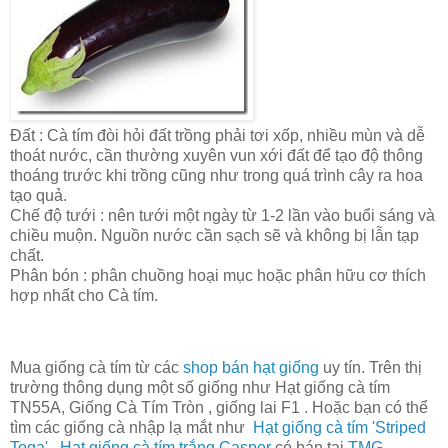
Đất : Cà tím đòi hỏi đất trồng phải tơi xốp, nhiều mùn và dễ
thoát nước, cần thường xuyên vun xới đất để tạo độ thông
thoáng trước khi trồng cũng như trong quá trình cây ra hoa
tạo quả.
Chế độ tưới : nên tưới một ngày từ 1-2 lần vào buổi sáng và
chiều muộn. Nguồn nước cần sạch sẽ và không bị lẫn tạp
chất.
Phân bón : phân chuồng hoại mục hoặc phân hữu cơ thích
hợp nhất cho Cà tím.
Mua giống cà tím từ các
shop bán hạt giống
uy tín. Trên thị
trường thông dụng một số giống như Hạt giống cà tím
TN55A, Giống Cà Tím Tròn , giống lai F1 . Hoặc bạn có thể
tìm các giống cà nhập lạ mắt như
Hạt giống cà tím 'Striped
Toga'
,
Hạt giống cà tím trắng Casper
có bán tại
TMG
.