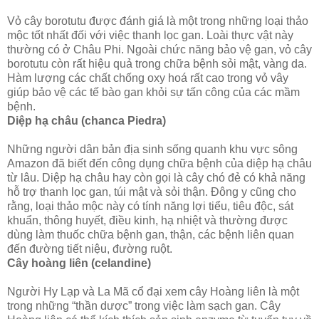
Vỏ cây borotutu được đánh giá là một trong những loại thảo
mộc tốt nhất đối với việc thanh lọc gan. Loài thực vật này
thường có ở Châu Phi. Ngoài chức năng bảo vệ gan, vỏ cây
borotutu còn rất hiệu quả trong chữa bệnh sỏi mật, vàng da.
Hàm lượng các chất chống oxy hoá rất cao trong vỏ vây
giúp bảo vệ các tế bào gan khỏi sự tấn công của các mầm
bệnh.
Diệp hạ châu (chanca Piedra)
Những người dân bản địa sinh sống quanh khu vực sông
Amazon đã biết đến công dụng chữa bệnh của diệp hạ châu
từ lâu. Diệp hạ châu hay còn gọi là cây chó đẻ có khả năng
hỗ trợ thanh lọc gan, túi mật và sỏi thận. Đông y cũng cho
rằng, loại thảo mộc này có tính năng lợi tiểu, tiêu độc, sát
khuẩn, thông huyết, điều kinh, hạ nhiệt và thường được
dùng làm thuốc chữa bệnh gan, thận, các bệnh liên quan
đến đường tiết niệu, đường ruột.
Cây hoàng liên (celandine)
Người Hy Lạp và La Mã cổ đại xem cây Hoàng liên là một
trong những “thần dược” trong việc làm sạch gan. Cây