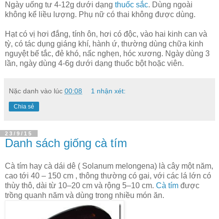
Ngày uống tư 4-12g dưới dạng
thuốc sắc
. Dùng ngoài
không kể liều lượng. Phụ nữ có thai không được dùng.
Hạt có vị hơi đắng, tính ôn, hơi có độc, vào hai kinh can và
tỳ, có tác dụng giáng khí, hành ứ, thường dùng chữa kinh
nguyệt bế tắc, đẻ khó, nấc nghẹn, hóc xương. Ngày dùng 3
lần, ngày dùng 4-6g dưới dạng thuốc bột hoặc viên.
Nặc danh
vào lúc
00:08
1 nhận xét:
Chia sẻ
23/9/15
Danh sách giống cà tím
Cà tím hay cà dái dê ( Solanum melongena) là cây một năm,
cao tới 40 – 150 cm , thông thường có gai, với các lá lớn có
thùy thô, dài từ 10–20 cm và rộng 5–10 cm.
Cà tím
được
trồng quanh năm và dùng trong nhiều món ăn.