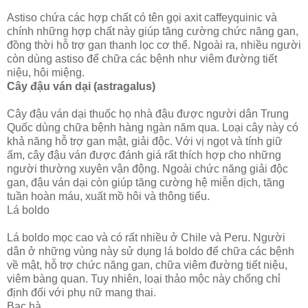
Astiso chứa các hợp chất có tên gọi axit caffeyquinic và
chính những hợp chất này giúp tăng cường chức năng gan,
đồng thời hỗ trợ gan thanh lọc cơ thể. Ngoài ra, nhiều người
còn dùng astiso để chữa các bệnh như viêm đường tiết
niệu, hôi miệng.
Cây đậu ván dại (astragalus)
Cây đậu ván dại thuốc họ nhà đậu được người dân Trung
Quốc dùng chữa bệnh hàng ngàn năm qua. Loại cây này có
khả năng hỗ trợ gan mật, giải độc. Với vị ngọt và tính giữ
ấm, cây đậu ván được đánh giá rất thích hợp cho những
người thường xuyên vận động. Ngoài chức năng giải độc
gan, đậu ván dại còn giúp tăng cường hệ miễn dịch, tăng
tuần hoàn máu, xuất mồ hôi và thông tiểu.
Lá boldo
Lá boldo mọc cao và có rất nhiều ở Chile và Peru. Người
dân ở những vùng này sử dụng lá boldo để chữa các bệnh
về mật, hỗ trợ chức năng gan, chữa viêm đường tiết niệu,
viêm bàng quan. Tuy nhiên, loại thảo mộc này chống chỉ
định đối với phụ nữ mang thai.
Bạc hà