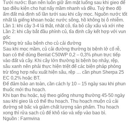
Tưới nước: Bạn nên luôn giữ ẩm mặt luống sau khi gieo để
tạo điều kiện cho hạt nẩy mầm nhanh và đều. Tuỳ theo độ
ẩm đất mà định số lần tưới sau khi cây mọc. Nguồn nước tốt
nhất là giếng khoan hoặc nước sông, hồ không bị ô nhiễm.
Lần 1: khi cây 3-4 lá thật, nhặt cỏ, tỉa bỏ cây xấu và xới nhẹ
Lần 2: khi cây bắt đầu phình củ, tỉa định cây kết hợp với vun
gốc
Phòng trừ sâu bệnh cho củ cải đường
Sau khi mọc mầm, củ cải đường thường bị bệnh lở cổ rễ,
bạn có thể dùng Benlat C50WP 0,2 – 0,3% phun trực tiếp
vào đất và cây. Khi cây lớn thường bị bệnh bọ nhảy, rệp,
sâu xanh nên phải thực hiện triệt để các biện pháp phòng
trừ tổng hợp nếu xuất hiện sâu, rệp … cần phun Sherpa 25
EC 0,2% hoặc BT.
Để đảm bảo an toàn, cần cách ly 10 – 15 ngày sau khi phun
thuốc mới thu hoạch.
Khi bạn thu hoặc, tuỳ theo giống nhưng thường 45-50 ngày
sau khi gieo là có thể thu hoạch. Thu hoạch muộn củ cải
đường sẽ bấc và giảm chất lượng sản phẩm. Thu hoạch
xong thì rửa sạch củ để khô ráo và xếp vào bao bì.
Nguồn : Farmvina