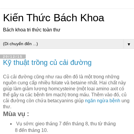
Kiến Thức Bách Khoa
Bách khoa tri thức toàn thư
▼
20/12/15
Kỹ thuật trồng củ cải đường
Củ cải đường cũng như rau dền đỏ là một trong những
nguồn cung cấp nhiều folate và betaine nhất. Hai chất này
giúp làm giảm lượng homcysteine (một loại amino axit có
thể gây ra các bệnh tim mạch) trong máu. Thêm vào đó, củ
cải đường còn chứa betacyanins giúp
ngăn ngừa bệnh
ung
thư.
Mùa vụ :
Vụ sớm: gieo tháng 7 đến tháng 8, thu từ tháng
8 đến tháng 10.