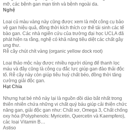
mỡ, các bệnh gan mạn tính và bệnh ngoài da.
Nghệ
Loại củ màu vàng này cũng được xem là một công cụ bảo
vệ gan hiệu quả, đồng thời kích thích cơ thê tái sinh các tế
bào gan. Các nhà ngiên cứu của trường đại học UCLA đã
phát hiện ra rằng, nghệ có khả năng tiêu diệt các chất gây
ung thư.
Rễ cây chút chít vàng (organic yellow dock root)
Loại thảo mộc này được nhiều người dùng để thanh lọc
máu và đây cũng là công cụ đắc lực giúp gan đào thải độc
tố. Rễ cây này còn giúp tiêu huỷ chất béo, đồng thời tăng
cường giải độc gan.
Hạt Chia
Nhựng hạt bé nhỏ này lại là nguồn dồi dào bât nhất trong
thiên nhiên chứa những vi chất quý báu giúp cải thiện chức
năng gan, giải độc gan như: Chất xơ, Omega 3, Chất chống
oxy hóa (Polyphenols: Myricetin, Quercetin và Kaempfero),
các loại Vitamin B…
Astiso