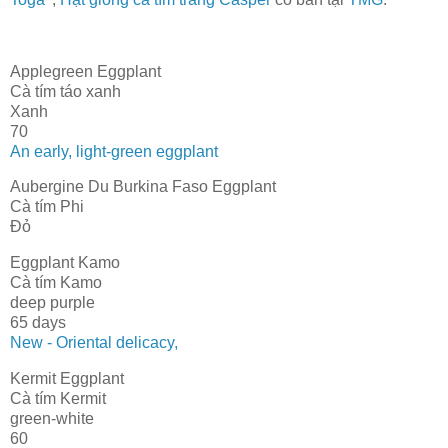
Applegreen Eggplant
Cà tím táo xanh
Xanh
70
An early, light-green eggplant
Aubergine Du Burkina Faso Eggplant
Cà tím Phi
Đỏ
Eggplant Kamo
Cà tím Kamo
deep purple
65 days
New - Oriental delicacy,
Kermit Eggplant
Cà tím Kermit
green-white
60