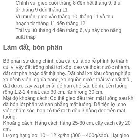
Chính vụ: gieo cuối tháng 8 đến hết tháng 9, thu
từ tháng 9 đến tháng 11
Vụ muộn: gieo vào tháng 10, tháng 11 và thu
hoạch từ tháng 11 đến tháng 12
Trái vụ: từ tháng 4 đến tháng 6, vụ này cho năng
suất thấp
Làm đất, bón phân
Bộ phận sử dụng chính của cải củ là do rễ phình to thành
củ, vì vậy đất trồng phải tơi xốp, cao và thoát nước nhanh,
đất cát pha hoặc đất thịt nhẹ. Đất phải xa khu công nghiệp,
xa bệnh viện, nghĩa trang, xa nguồn nước thải và chất thải,
đất được cày và phơi ải để hạn chế sâu bệnh. Lên luống
rộng 1,2-1,4 mét, cao 30 cm, rãnh rộng 30 cm.
Mật độ khoảng cách: Có thể gieo đều trên mặt luống sau khi
đã bón lót phân và san phẳng mặt luống. Để tiện lợi cho
việc chăm sóc, bạn có thể rạch đều 3 hàng dọc trên mặt
luống.
Khoảng cách: Hàng cách hàng 25-30 cm, cây cách cây 20
cm.
Lượng hạt gieo: 10 – 12 kg/ha (300 – 400g/sào). Hạt gieo