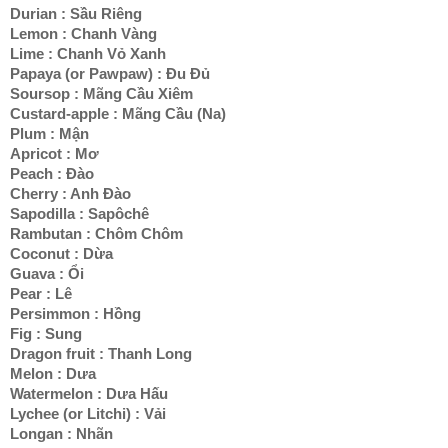
Durian : Sầu Riêng
Lemon : Chanh Vàng
Lime : Chanh Vỏ Xanh
Papaya (or Pawpaw) : Đu Đủ
Soursop : Mãng Cầu Xiêm
Custard-apple : Mãng Cầu (Na)
Plum : Mận
Apricot : Mơ
Peach : Đào
Cherry : Anh Đào
Sapodilla : Sapôchê
Rambutan : Chôm Chôm
Coconut : Dừa
Guava : Ổi
Pear : Lê
Persimmon : Hồng
Fig : Sung
Dragon fruit : Thanh Long
Melon : Dưa
Watermelon : Dưa Hấu
Lychee (or Litchi) : Vải
Longan : Nhãn