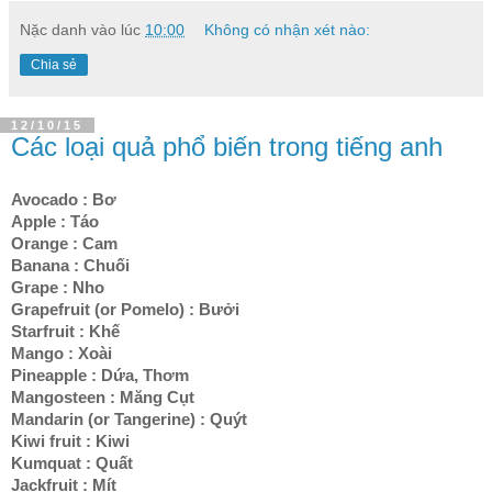
Nặc danh
vào lúc
10:00
Không có nhận xét nào:
Chia sẻ
12/10/15
Các loại quả phổ biến trong tiếng anh
Avocado : Bơ
Apple : Táo
Orange : Cam
Banana : Chuối
Grape : Nho
Grapefruit (or Pomelo) : Bưởi
Starfruit : Khế
Mango : Xoài
Pineapple : Dứa, Thơm
Mangosteen : Măng Cụt
Mandarin (or Tangerine) : Quýt
Kiwi fruit : Kiwi
Kumquat : Quất
Jackfruit : Mít