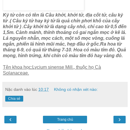
Kỷ tử còn có tên là Câu khởi, khởi tử, địa cốt tử, câu kỷ
tử .( Câu kỷ tử hay kỷ tử là quả chín phơi khô của cây
khởi tử ) .Cây khởi tử là dạng cây nhỏ, chỉ cao từ 0,5 đến
1,5m. Cành mảnh, thỉnh thoảng có gai ngắn mọc ở kẽ lá.
Lá nguyên nhẵn, mọc cách, một số mọc vòng, cuống lá
ngắn, phiến lá hình mũi mác, hẹp đầu ở gốc.Ra hoa từ
tháng 6-9, có quả từ tháng 7-10. Hoa có màu tím đỏ. Quả
mọng, hình trứng, khi chín có màu tím đỏ hay vàng đỏ.
Tên khoa học:Lycium sinense Mill., thuộc họ Cà
Solanaceae.
Nặc danh
vào lúc
10:17
Không có nhận xét nào:
Chia sẻ
‹
›
Trang chủ