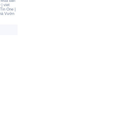
|
Mua bán
0
|
viet
Tin One
|
hà Vườn