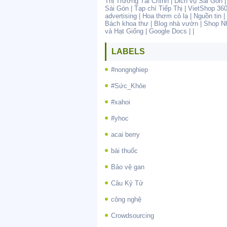
Thị Trường Tài Chính
|
Dich vụ Sài Gòn
Sài Gòn
|
Tạp chí Tiếp Thị
|
VietShop 36
advertising
|
Hoa thơm cỏ lạ
|
Nguồn tin
|
Bách khoa thư
|
Blog nhà vườn
|
Shop N
và Hạt Giống
|
Google Docs
| |
LABELS
#nongnghiep
#Sức_Khỏe
#xahoi
#yhoc
acai berry
bài thuốc
Bảo vệ gan
Câu Kỷ Tử
công nghệ
Crowdsourcing