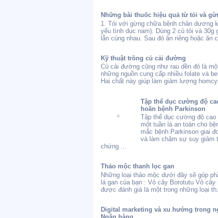
Những bài thuốc hiệu quả từ tỏi và gừ
1. Tỏi với gừng chữa bệnh chân dương 
yếu tình dục nam). Dùng 2 củ tỏi và 30g
lẫn cùng nhau. Sau đó ăn riêng hoặc ăn c
Kỹ thuật trồng củ cải đường
Củ cải đường cũng như rau dền đỏ là một
những nguồn cung cấp nhiều folate và bet
Hai chất này giúp làm giảm lượng homcys
Tập thể dục cường độ cao
hoãn bệnh Parkinson
Tập thể dục cường độ cao 
một tuần là an toàn cho bệ
mắc bệnh Parkinson giai 
và làm chậm sự suy giảm t
chứng ...
Thảo mộc thanh lọc gan
Những loại thảo mộc dưới đây sẽ góp ph
lá gan của bạn : Vỏ cây Borotutu Vỏ cây 
được đánh giá là một trong những loại th.
Digital marketing và xu hướng trong n
Ngân hàng