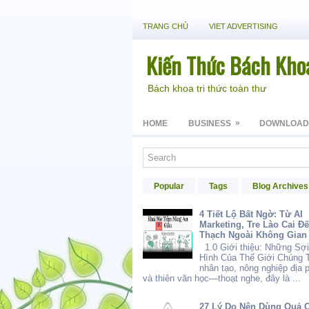
TRANG CHỦ
VIET ADVERTISING
Kiến Thức Bách Kho
Bách khoa tri thức toàn thư
»
HOME
BUSINESS
DOWNLOAD
Popular
Tags
Blog Archives
4 Tiết Lộ Bất Ngờ: Từ AI
Marketing, Tre Lào Cai Đ
Thạch Ngoài Không Gian
1.0 Giới thiệu: Những Sợi
Hình Của Thế Giới Chúng T
nhân tạo, nông nghiệp địa
và thiên văn học—thoạt nghe, đây là ...
27 Lý Do Nên Dùng Quả 