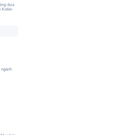
ting dựa
 Kotler
g ngành