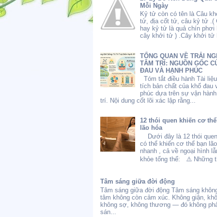
Mỗi Ngày
Kỷ tử còn có tên là Câu kh
tử, địa cốt tử, câu kỷ tử .(
hay kỷ tử là quả chín phơi
cây khởi tử ) .Cây khởi tử l
TỔNG QUAN VỀ TRẢI NG
TÂM TRÍ: NGUỒN GỐC C
ĐAU VÀ HẠNH PHÚC
Tóm tắt điều hành Tài liệ
tích bản chất của khổ đau 
phúc dựa trên sự vận hành
trí. Nội dung cốt lõi xác lập rằng...
12 thói quen khiến cơ th
lão hóa
Dưới đây là 12 thói quen
có thể khiến cơ thể bạn lã
nhanh , cả về ngoại hình l
khỏe tổng thể: ⚠️ Những th
Tâm sáng giữa đời động
Tâm sáng giữa đời động Tâm sáng không
tâm không còn cảm xúc. Không giận, kh
không sợ, không thương — đó không phả
sán...