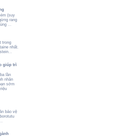
ng
kém (suy
 gừng rang
ùng ...
 trong
aine nhất.
tein...
 giúp trì
ba lần
nh nhân
đoạn sớm
riệu
ần bảo vệ
borotutu
..
gành