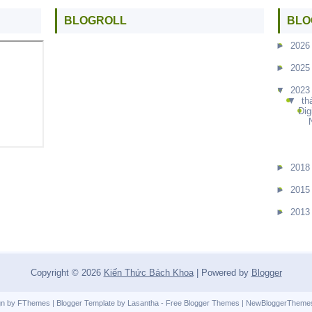
BLOGROLL
BLO
►
2026
►
2025
▼
2023
▼
th
Dig
►
2018
►
2015
►
2013
Copyright ©
2026
Kiến Thức Bách Khoa
| Powered by
Blogger
gn by
FThemes
| Blogger Template by
Lasantha
-
Free Blogger Themes
|
NewBloggerTheme