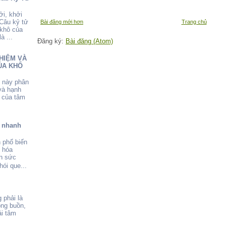
ởi, khởi
 Câu kỷ tử
Bài đăng mới hơn
Trang chủ
 khô của
à ...
Đăng ký:
Bài đăng (Atom)
HIỆM VÀ
ỦA KHỔ
u này phân
và hạnh
 của tâm
ể nhanh
 phổ biến
o hóa
ẫn sức
ói que...
 phải là
ông buồn,
i tâm