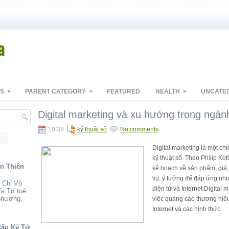
a
»
»
»
S
PARENT CATEGORY
FEATURED
HEALTH
UNCATE
Digital marketing và xu hướng trong ngà
10:38
kỹ thuật số
No comments
Digital marketing là một ch
kỹ thuật số. Theo Philip Kotl
ến Thiên
kế hoạch về sản phẩm, giá, 
vụ, ý tưởng để đáp ứng nhu
 Chỉ Vô
điện tử và Internet.Digital mark
a Trí tuệ
 phương,
việc quảng cáo thương hiệ
Internet và các hình thức...
Câu Kỷ Tử