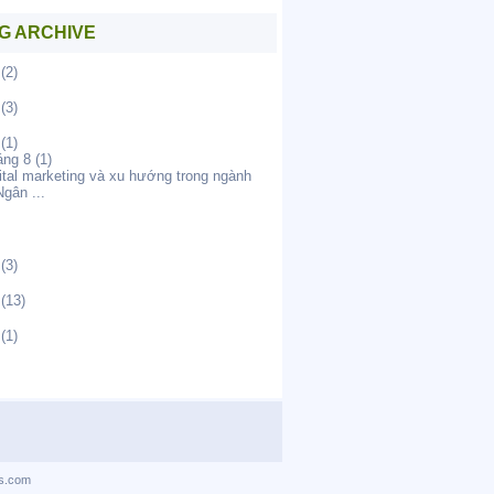
G ARCHIVE
(2)
(3)
(1)
áng 8
(1)
ital marketing và xu hướng trong ngành
Ngân ...
(3)
(13)
(1)
s.com