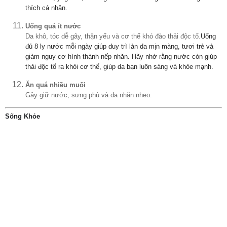
thích cá nhân.
Uống quá ít nước
Da khô, tóc dễ gãy, thận yếu và cơ thể khó đào thải độc tố.
Uống
đủ 8 ly nước mỗi ngày giúp duy trì làn da mịn màng, tươi trẻ và
giảm nguy cơ hình thành nếp nhăn. Hãy nhớ rằng nước còn giúp
thải độc tố ra khỏi cơ thể, giúp da bạn luôn sáng và khỏe mạnh.
Ăn quá nhiều muối
Gây giữ nước, sưng phù và da nhăn nheo.
Sống Khỏe