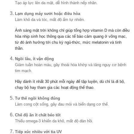
Tạo áp lực lên da mặt, dễ hình thành nếp nhăn.
Lạm dụng máy sưởi hoặc điều hòa
Làm khô da và tóc, mất độ ẩm tự nhiên.
Ánh sáng mặt trời không chỉ giúp tổng hợp vitamin D mà còn điều
hòa nhịp sinh học thông qua các tế bào cảm quang ở võng mạc,
từ đó ảnh hưởng tới chu kỳ ngủ-thức, mức melatonin và tinh
thần.
Ngồi lâu, ít vận động
Giảm tuần hoàn máu, gây thoái hóa khớp và tăng nguy cơ bệnh
tim mạch.
Hãy dành ít nhất 30 phút mỗi ngày để tập luyện, dù chỉ là đi bộ,
chạy bộ hay tham gia các hoạt động thể thao.
Tư thế ngồi không đúng
Làm cong cột sống, gây đau mỏi và biến dạng cơ thể.
Chế độ ăn ít chất béo tốt
Thiếu omega-3 khiến da khô, mất độ đàn hồi.
Tiếp xúc nhiều với tia UV