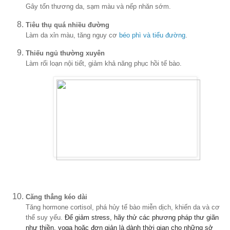
Gây tổn thương da, sạm màu và nếp nhăn sớm.
Tiêu thụ quá nhiều đường
Làm da xỉn màu, tăng nguy cơ
béo phì và tiểu đường
.
Thiếu ngủ thường xuyên
Làm rối loạn nội tiết, giảm khả năng phục hồi tế bào.
Căng thẳng kéo dài
Tăng hormone cortisol, phá hủy tế bào miễn dịch, khiến da và cơ
thể suy yếu.
Để giảm stress, hãy thử các phương pháp thư giãn
như thiền, yoga hoặc đơn giản là dành thời gian cho những sở