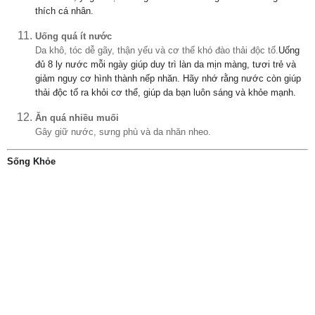
thích cá nhân.
Uống quá ít nước
Da khô, tóc dễ gãy, thận yếu và cơ thể khó đào thải độc tố.
Uống
đủ 8 ly nước mỗi ngày giúp duy trì làn da mịn màng, tươi trẻ và
giảm nguy cơ hình thành nếp nhăn. Hãy nhớ rằng nước còn giúp
thải độc tố ra khỏi cơ thể, giúp da bạn luôn sáng và khỏe mạnh.
Ăn quá nhiều muối
Gây giữ nước, sưng phù và da nhăn nheo.
Sống Khỏe