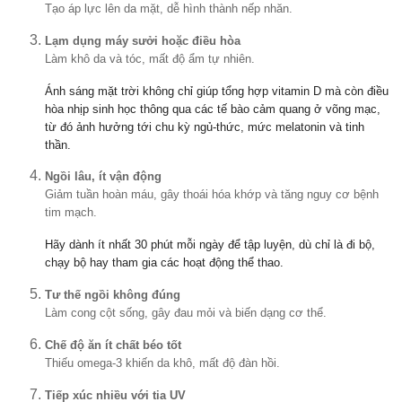
Tạo áp lực lên da mặt, dễ hình thành nếp nhăn.
Lạm dụng máy sưởi hoặc điều hòa
Làm khô da và tóc, mất độ ẩm tự nhiên.
Ánh sáng mặt trời không chỉ giúp tổng hợp vitamin D mà còn điều
hòa nhịp sinh học thông qua các tế bào cảm quang ở võng mạc,
từ đó ảnh hưởng tới chu kỳ ngủ-thức, mức melatonin và tinh
thần.
Ngồi lâu, ít vận động
Giảm tuần hoàn máu, gây thoái hóa khớp và tăng nguy cơ bệnh
tim mạch.
Hãy dành ít nhất 30 phút mỗi ngày để tập luyện, dù chỉ là đi bộ,
chạy bộ hay tham gia các hoạt động thể thao.
Tư thế ngồi không đúng
Làm cong cột sống, gây đau mỏi và biến dạng cơ thể.
Chế độ ăn ít chất béo tốt
Thiếu omega-3 khiến da khô, mất độ đàn hồi.
Tiếp xúc nhiều với tia UV