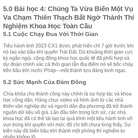
5.0 Bài học 4: Chúng Ta Vừa Biến Một Vụ
Va Chạm Thiên Thạch Bất Ngờ Thành Thí
Nghiệm Khoa Học Toàn Cầu
5.1 Cuộc Chạy Đua Với Thời Gian
Tiểu hành tinh 2023 CX1 được phát hiện chỉ 7 giờ trước khi
nó lao vào bầu khí quyển Trái Đất. Dù khoảng thời gian cực
kỳ ngắn ngủi, cộng đồng khoa học quốc tế đã phối hợp và
dự đoán chính xác cả thời gian lẫn địa điểm nó sẽ bốc cháy
trên bầu trời nước Pháp—một thành tựu đáng kinh ngạc.
5.2 Sức Mạnh Của Đám Đông
Chìa khóa cho thành công này chính là sự hợp tác và khoa
học công dân. Hàng chục video và hình ảnh từ các nhà
thiên văn nghiệp dư và người dân địa phương đã trở thành
nguồn dữ liệu vô giá. Lần đầu tiên trong lịch sử, các nhà
khoa học đã có thể tái tạo lại quá trình một tiểu hành tinh vỡ
vụn trong khí quyển với mức độ chi tiết chưa từng thấy. Sự
kiện này đã biến bầu trời thành một phòng thí nghiệm tự
nhiên khổng lồ.