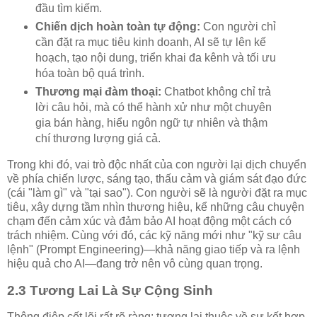
đầu tìm kiếm.
Chiến dịch hoàn toàn tự động:
Con người chỉ
cần đặt ra mục tiêu kinh doanh, AI sẽ tự lên kế
hoạch, tạo nội dung, triển khai đa kênh và tối ưu
hóa toàn bộ quá trình.
Thương mại đàm thoại:
Chatbot không chỉ trả
lời câu hỏi, mà có thể hành xử như một chuyên
gia bán hàng, hiểu ngôn ngữ tự nhiên và thậm
chí thương lượng giá cả.
Trong khi đó, vai trò độc nhất của con người lại dịch chuyển
về phía chiến lược, sáng tạo, thấu cảm và giám sát đạo đức
(cái "làm gì" và "tại sao"). Con người sẽ là người đặt ra mục
tiêu, xây dựng tầm nhìn thương hiệu, kể những câu chuyện
chạm đến cảm xúc và đảm bảo AI hoạt động một cách có
trách nhiệm. Cùng với đó, các kỹ năng mới như "kỹ sư câu
lệnh" (Prompt Engineering)—khả năng giao tiếp và ra lệnh
hiệu quả cho AI—đang trở nên vô cùng quan trọng.
2.3 Tương Lai Là Sự Cộng Sinh
Thông điệp cốt lõi rất rõ ràng: tương lai thuộc về sự kết hợp