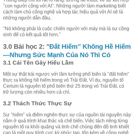
"con người cộng với AI". Những người làm marketing biết
cách làm chủ công nghệ và hợp tác hiệu quả với AI sẽ là
những người dẫn đầu.
"Nó không phải là cuộc chiến người với máy mà là sự cộng
sinh để có kết quả tốt hơn."
3.0 Bài học 2: "
Đất Hiếm" Không Hề Hiếm
—Nhưng Sức Mạnh Của Nó Thì Có
3.1 Cái Tên Gây Hiểu Lầm
Một sự thật trái ngược với lầm tưởng phổ biến là "đất hiếm"
thực ra không hề hiếm trong vỏ Trái Đất. Ví dụ, nguyên tố
Cerium là nguyên tố phổ biến thứ 25 trong vỏ Trái Đất, có
trữ lượng còn nhiều hơn cả chì.
3.2 Thách Thức Thực Sự
Sự "hiếm" và điểm nghẽn thực sự của nguồn tài nguyên này
nằm ở quá trình khai thác và chế biến. Việc tách riêng từng
nguyên tố ra khỏi quặng và tinh chế chúng đến độ tinh khiết
cao là một quy trình cực kỳ phức tạp, tốn kém về công nghệ