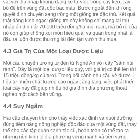
vật với thu nhập không đáng kể từ việc trồng cây keo, cây
bồ đề trên vùng đất dốc bạc màu. Bước ngoặt đến khi ông
quyết định chuyển sang trồng một giống tre đặc thù. Kết quả
thật đáng kinh ngạc: giống tre này không chỉ mang lại thu
nhập ổn định từ 70-100 triệu đồng/ha mỗi năm, mà bộ rễ của
nó còn giúp chống xói mòn hiệu quả, và quan trọng nhất là
đầu ra luôn được thương lái đến tận vườn thu mua.
4.3 Giá Trị Của Một Loại Dược Liệu
Một câu chuyện tương tự đến từ Nghệ An với cây "sâm núi
rành". Đây là một loại dược liệu quý, với giá trị có thể lên tới
15 triệu đồng/kg củ tươi. Trong bối cảnh nhu cầu về dược
liệu tự nhiên chất lượng cao ngày càng tăng, việc phát triển
loại cây này đã giúp nhiều hộ gia đình địa phương thoát
nghèo một cách bền vững.
4.4 Suy Ngẫm
Hai câu chuyện trên cho thấy việc xác định và nuôi dưỡng
đúng tiềm năng nông nghiệp độc đáo của một vùng đất, thay
thế cho các tập quán canh tác cũ, hoàn toàn có thể tạo ra
những nền kinh tế địa phương vững mạnh và bền vững.