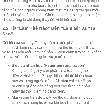
Nỗi sợ hãi rằng AI sẽ thay thế hoàn toàn các nhà tiếp thị là
một mối bận tâm phổ biến. Tuy nhiên, sự thật là vai trò nền
tảng của con người không biến mất, mà đang trải qua một
cuộc chuyển đổi sâu sắc. Chúng ta không bị loại khỏi cuộc
chơi, chúng ta chỉ đang thay đổi vị trí trên sân.
2.2 Từ "Làm Thế Nào" Đến "Làm Gì" và "Tại
Sao"
Cốt lõi của sự thay đổi này nằm ở việc phân chia lại trách
nhiệm. AI đang ngày càng chiếm ưu thế trong việc thực thi
và tối ưu hóa (cái "làm thế nào"). Viễn cảnh tương lai không
còn xa, với những năng lực vượt trội như:
Siêu cá nhân hóa (Hyper-personalization):
Không chỉ là gợi ý sản phẩm, mà toàn bộ giao
diện website có thể thay đổi tức thì để khớp hoàn
hảo với từng người dùng. AI thậm chí có thể tạo
ra video quảng cáo riêng biệt cho từng cá nhân
ngay tại thời điểm họ đang xem.
Marketing tiên đoán:
AI có thể dự đoán nhu cầu
của khách hàng trước cả khi họ nhận ra và bắt