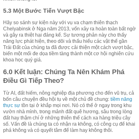
5.3 Một Bước Tiến Vượt Bậc
Hãy so sánh sự kiện này với vụ va chạm thiên thạch
Chelyabinsk ở Nga năm 2013, vốn xảy ra hoàn toàn bất ngờ
và gây ra thiệt hại đáng kể. Sự tương phản này cho thấy
năng lực phát hiện, theo dõi và thấu hiểu các vật thể gần
Trái Đất của chúng ta đã được cải thiện một cách vượt bậc,
biến một mối đe dọa tiềm tàng thành một cơ hội nghiên cứu
khoa học quý giá.
6.0 Kết luận: Chúng Ta Nên Khám Phá
Điều Gì Tiếp Theo?
Từ AI, đất hiếm, nông nghiệp địa phương cho đến vũ trụ, cả
bốn câu chuyện đều hội tụ về một chủ đề chung:
tiềm năng
thực sự
tồn tại ở khắp mọi nơi. Nó có thể ở ngay trong khu
vườn nhà mình, trong mảnh đất quê hương, sâu trong lòng
đất hay thậm chí ở những thiên thể cách xa hàng triệu cây
số. Vấn đề là chúng ta có nhận ra không, có công cụ để khai
phá không và có quyết tâm để làm hay không thôi.