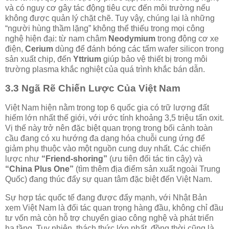
và có nguy cơ gây tác động tiêu cực đến môi trường nếu
không được quản lý chặt chẽ. Tuy vậy, chúng lại là những
“người hùng thầm lặng” không thể thiếu trong mọi công
nghệ hiện đại: từ nam châm
Neodymium
trong động cơ xe
điện,
Cerium
dùng để đánh bóng các tấm wafer silicon trong
sản xuất chip, đến
Yttrium
giúp bảo vệ thiết bị trong môi
trường plasma khắc nghiệt của quá trình khắc bán dẫn.
3.3 Ngã Rẽ Chiến Lược Của Việt Nam
Việt Nam hiện nằm trong top 6 quốc gia có trữ lượng đất
hiếm lớn nhất thế giới, với ước tính khoảng 3,5 triệu tấn oxit.
Vị thế này trở nên đặc biệt quan trọng trong bối cảnh toàn
cầu đang có xu hướng đa dạng hóa chuỗi cung ứng để
giảm phụ thuộc vào một nguồn cung duy nhất. Các chiến
lược như
“Friend-shoring”
(ưu tiên đối tác tin cậy) và
“China Plus One”
(tìm thêm địa điểm sản xuất ngoài Trung
Quốc) đang thúc đẩy sự quan tâm đặc biệt đến Việt Nam.
Sự hợp tác quốc tế đang được đẩy mạnh, với Nhật Bản
xem Việt Nam là đối tác quan trọng hàng đầu, không chỉ đầu
tư vốn mà còn hỗ trợ chuyển giao công nghệ và phát triển
hạ tầng. Tuy nhiên, thách thức lớn nhất, đồng thời cũng là