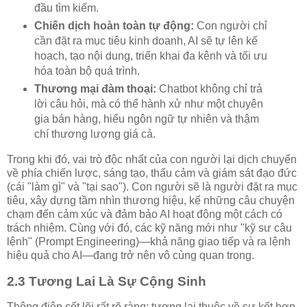
đầu tìm kiếm.
Chiến dịch hoàn toàn tự động:
Con người chỉ
cần đặt ra mục tiêu kinh doanh, AI sẽ tự lên kế
hoạch, tạo nội dung, triển khai đa kênh và tối ưu
hóa toàn bộ quá trình.
Thương mại đàm thoại:
Chatbot không chỉ trả
lời câu hỏi, mà có thể hành xử như một chuyên
gia bán hàng, hiểu ngôn ngữ tự nhiên và thậm
chí thương lượng giá cả.
Trong khi đó, vai trò độc nhất của con người lại dịch chuyển
về phía chiến lược, sáng tạo, thấu cảm và giám sát đạo đức
(cái "làm gì" và "tại sao"). Con người sẽ là người đặt ra mục
tiêu, xây dựng tầm nhìn thương hiệu, kể những câu chuyện
chạm đến cảm xúc và đảm bảo AI hoạt động một cách có
trách nhiệm. Cùng với đó, các kỹ năng mới như "kỹ sư câu
lệnh" (Prompt Engineering)—khả năng giao tiếp và ra lệnh
hiệu quả cho AI—đang trở nên vô cùng quan trọng.
2.3 Tương Lai Là Sự Cộng Sinh
Thông điệp cốt lõi rất rõ ràng: tương lai thuộc về sự kết hợp