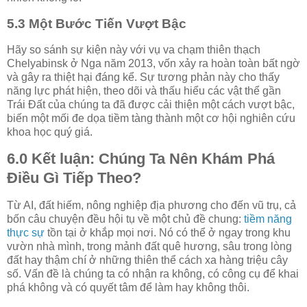
5.3 Một Bước Tiến Vượt Bậc
Hãy so sánh sự kiện này với vụ va chạm thiên thạch
Chelyabinsk ở Nga năm 2013, vốn xảy ra hoàn toàn bất ngờ
và gây ra thiệt hại đáng kể. Sự tương phản này cho thấy
năng lực phát hiện, theo dõi và thấu hiểu các vật thể gần
Trái Đất của chúng ta đã được cải thiện một cách vượt bậc,
biến một mối đe dọa tiềm tàng thành một cơ hội nghiên cứu
khoa học quý giá.
6.0 Kết luận: Chúng Ta Nên Khám Phá
Điều Gì Tiếp Theo?
Từ AI, đất hiếm, nông nghiệp địa phương cho đến vũ trụ, cả
bốn câu chuyện đều hội tụ về một chủ đề chung:
tiềm năng
thực sự
tồn tại ở khắp mọi nơi. Nó có thể ở ngay trong khu
vườn nhà mình, trong mảnh đất quê hương, sâu trong lòng
đất hay thậm chí ở những thiên thể cách xa hàng triệu cây
số. Vấn đề là chúng ta có nhận ra không, có công cụ để khai
phá không và có quyết tâm để làm hay không thôi.