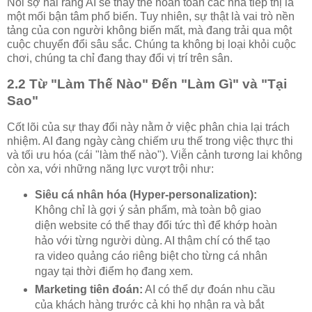
Nỗi sợ hãi rằng AI sẽ thay thế hoàn toàn các nhà tiếp thị là
một mối bận tâm phổ biến. Tuy nhiên, sự thật là vai trò nền
tảng của con người không biến mất, mà đang trải qua một
cuộc chuyển đổi sâu sắc. Chúng ta không bị loại khỏi cuộc
chơi, chúng ta chỉ đang thay đổi vị trí trên sân.
2.2 Từ "Làm Thế Nào" Đến "Làm Gì" và "Tại
Sao"
Cốt lõi của sự thay đổi này nằm ở việc phân chia lại trách
nhiệm. AI đang ngày càng chiếm ưu thế trong việc thực thi
và tối ưu hóa (cái "làm thế nào"). Viễn cảnh tương lai không
còn xa, với những năng lực vượt trội như:
Siêu cá nhân hóa (Hyper-personalization):
Không chỉ là gợi ý sản phẩm, mà toàn bộ giao
diện website có thể thay đổi tức thì để khớp hoàn
hảo với từng người dùng. AI thậm chí có thể tạo
ra video quảng cáo riêng biệt cho từng cá nhân
ngay tại thời điểm họ đang xem.
Marketing tiên đoán:
AI có thể dự đoán nhu cầu
của khách hàng trước cả khi họ nhận ra và bắt