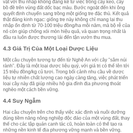
vật với thu nhập không đáng kể từ việc trồng cây keo, cây
bồ đề trên vùng đất dốc bạc màu. Bước ngoặt đến khi ông
quyết định chuyển sang trồng một giống tre đặc thù. Kết quả
thật đáng kinh ngạc: giống tre này không chỉ mang lại thu
nhập ổn định từ 70-100 triệu đồng/ha mỗi năm, mà bộ rễ của
nó còn giúp chống xói mòn hiệu quả, và quan trọng nhất là
đầu ra luôn được thương lái đến tận vườn thu mua.
4.3 Giá Trị Của Một Loại Dược Liệu
Một câu chuyện tương tự đến từ Nghệ An với cây "sâm núi
rành". Đây là một loại dược liệu quý, với giá trị có thể lên tới
15 triệu đồng/kg củ tươi. Trong bối cảnh nhu cầu về dược
liệu tự nhiên chất lượng cao ngày càng tăng, việc phát triển
loại cây này đã giúp nhiều hộ gia đình địa phương thoát
nghèo một cách bền vững.
4.4 Suy Ngẫm
Hai câu chuyện trên cho thấy việc xác định và nuôi dưỡng
đúng tiềm năng nông nghiệp độc đáo của một vùng đất, thay
thế cho các tập quán canh tác cũ, hoàn toàn có thể tạo ra
những nền kinh tế địa phương vững mạnh và bền vững.