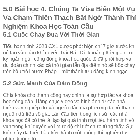
5.0 Bài học 4: Chúng Ta Vừa Biến Một Vụ
Va Chạm Thiên Thạch Bất Ngờ Thành Thí
Nghiệm Khoa Học Toàn Cầu
5.1 Cuộc Chạy Đua Với Thời Gian
Tiểu hành tinh 2023 CX1 được phát hiện chỉ 7 giờ trước khi
nó lao vào bầu khí quyển Trái Đất. Dù khoảng thời gian cực
kỳ ngắn ngủi, cộng đồng khoa học quốc tế đã phối hợp và
dự đoán chính xác cả thời gian lẫn địa điểm nó sẽ bốc cháy
trên bầu trời nước Pháp—một thành tựu đáng kinh ngạc.
5.2 Sức Mạnh Của Đám Đông
Chìa khóa cho thành công này chính là sự hợp tác và khoa
học công dân. Hàng chục video và hình ảnh từ các nhà
thiên văn nghiệp dư và người dân địa phương đã trở thành
nguồn dữ liệu vô giá. Lần đầu tiên trong lịch sử, các nhà
khoa học đã có thể tái tạo lại quá trình một tiểu hành tinh vỡ
vụn trong khí quyển với mức độ chi tiết chưa từng thấy. Sự
kiện này đã biến bầu trời thành một phòng thí nghiệm tự
nhiên khổng lồ.