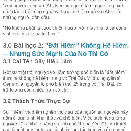
"con người cộng với AI". Những người làm marketing biết
cách làm chủ công nghệ và hợp tác hiệu quả với AI sẽ là
những người dẫn đầu.
"Nó không phải là cuộc chiến người với máy mà là sự cộng
sinh để có kết quả tốt hơn."
3.0 Bài học 2: "
Đất Hiếm" Không Hề Hiếm
—Nhưng Sức Mạnh Của Nó Thì Có
3.1 Cái Tên Gây Hiểu Lầm
Một sự thật trái ngược với lầm tưởng phổ biến là "đất hiếm"
thực ra không hề hiếm trong vỏ Trái Đất. Ví dụ, nguyên tố
Cerium là nguyên tố phổ biến thứ 25 trong vỏ Trái Đất, có
trữ lượng còn nhiều hơn cả chì.
3.2 Thách Thức Thực Sự
Sự "hiếm" và điểm nghẽn thực sự của nguồn tài nguyên này
nằm ở quá trình khai thác và chế biến. Việc tách riêng từng
nguyên tố ra khỏi quặng và tinh chế chúng đến độ tinh khiết
cao là một quy trình cực kỳ phức tạp, tốn kém về công nghệ