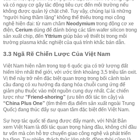
và có nguy cơ gây tác động tiêu cực đến môi trường nếu
không được quản lý chặt chẽ. Tuy vậy, chúng lại là những
“người hùng thầm lặng” không thể thiếu trong mọi công
nghệ hiện đại: từ nam châm
Neodymium
trong động cơ xe
điện,
Cerium
dùng để đánh bóng các tấm wafer silicon trong
sản xuất chip, đến
Yttrium
giúp bảo vệ thiết bị trong môi
trường plasma khắc nghiệt của quá trình khắc bán dẫn.
3.3 Ngã Rẽ Chiến Lược Của Việt Nam
Việt Nam hiện nằm trong top 6 quốc gia có trữ lượng đất
hiếm lớn nhất thế giới, với ước tính khoảng 3,5 triệu tấn oxit.
Vị thế này trở nên đặc biệt quan trọng trong bối cảnh toàn
cầu đang có xu hướng đa dạng hóa chuỗi cung ứng để
giảm phụ thuộc vào một nguồn cung duy nhất. Các chiến
lược như
“Friend-shoring”
(ưu tiên đối tác tin cậy) và
“China Plus One”
(tìm thêm địa điểm sản xuất ngoài Trung
Quốc) đang thúc đẩy sự quan tâm đặc biệt đến Việt Nam.
Sự hợp tác quốc tế đang được đẩy mạnh, với Nhật Bản
xem Việt Nam là đối tác quan trọng hàng đầu, không chỉ đầu
tư vốn mà còn hỗ trợ chuyển giao công nghệ và phát triển
hạ tầng. Tuy nhiên, thách thức lớn nhất, đồng thời cũng là