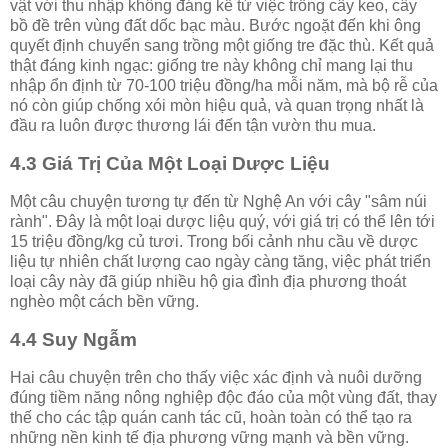
vật với thu nhập không đáng kể từ việc trồng cây keo, cây
bồ đề trên vùng đất dốc bạc màu. Bước ngoặt đến khi ông
quyết định chuyển sang trồng một giống tre đặc thù. Kết quả
thật đáng kinh ngạc: giống tre này không chỉ mang lại thu
nhập ổn định từ 70-100 triệu đồng/ha mỗi năm, mà bộ rễ của
nó còn giúp chống xói mòn hiệu quả, và quan trọng nhất là
đầu ra luôn được thương lái đến tận vườn thu mua.
4.3 Giá Trị Của Một Loại Dược Liệu
Một câu chuyện tương tự đến từ Nghệ An với cây "sâm núi
rành". Đây là một loại dược liệu quý, với giá trị có thể lên tới
15 triệu đồng/kg củ tươi. Trong bối cảnh nhu cầu về dược
liệu tự nhiên chất lượng cao ngày càng tăng, việc phát triển
loại cây này đã giúp nhiều hộ gia đình địa phương thoát
nghèo một cách bền vững.
4.4 Suy Ngẫm
Hai câu chuyện trên cho thấy việc xác định và nuôi dưỡng
đúng tiềm năng nông nghiệp độc đáo của một vùng đất, thay
thế cho các tập quán canh tác cũ, hoàn toàn có thể tạo ra
những nền kinh tế địa phương vững mạnh và bền vững.