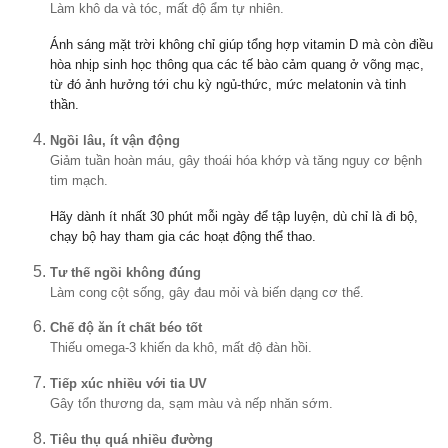
Làm khô da và tóc, mất độ ẩm tự nhiên.
Ánh sáng mặt trời không chỉ giúp tổng hợp vitamin D mà còn điều
hòa nhịp sinh học thông qua các tế bào cảm quang ở võng mạc,
từ đó ảnh hưởng tới chu kỳ ngủ-thức, mức melatonin và tinh
thần.
Ngồi lâu, ít vận động
Giảm tuần hoàn máu, gây thoái hóa khớp và tăng nguy cơ bệnh
tim mạch.
Hãy dành ít nhất 30 phút mỗi ngày để tập luyện, dù chỉ là đi bộ,
chạy bộ hay tham gia các hoạt động thể thao.
Tư thế ngồi không đúng
Làm cong cột sống, gây đau mỏi và biến dạng cơ thể.
Chế độ ăn ít chất béo tốt
Thiếu omega-3 khiến da khô, mất độ đàn hồi.
Tiếp xúc nhiều với tia UV
Gây tổn thương da, sạm màu và nếp nhăn sớm.
Tiêu thụ quá nhiều đường