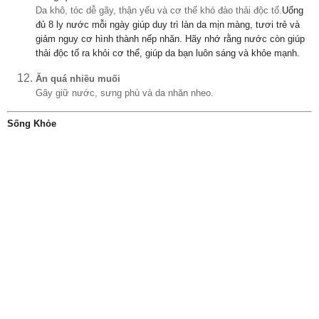
Da khô, tóc dễ gãy, thận yếu và cơ thể khó đào thải độc tố.
Uống
đủ 8 ly nước mỗi ngày giúp duy trì làn da mịn màng, tươi trẻ và
giảm nguy cơ hình thành nếp nhăn. Hãy nhớ rằng nước còn giúp
thải độc tố ra khỏi cơ thể, giúp da bạn luôn sáng và khỏe mạnh.
Ăn quá nhiều muối
Gây giữ nước, sưng phù và da nhăn nheo.
Sống Khỏe