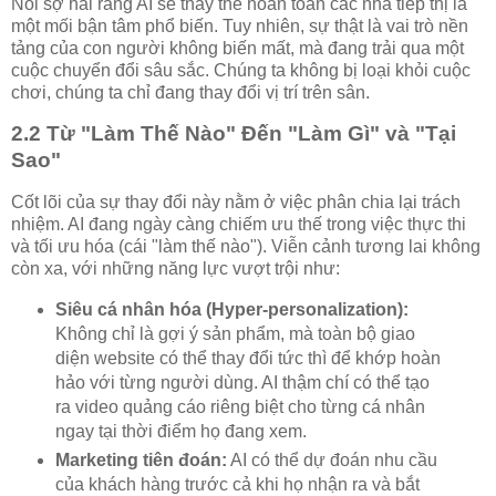
Nỗi sợ hãi rằng AI sẽ thay thế hoàn toàn các nhà tiếp thị là
một mối bận tâm phổ biến. Tuy nhiên, sự thật là vai trò nền
tảng của con người không biến mất, mà đang trải qua một
cuộc chuyển đổi sâu sắc. Chúng ta không bị loại khỏi cuộc
chơi, chúng ta chỉ đang thay đổi vị trí trên sân.
2.2 Từ "Làm Thế Nào" Đến "Làm Gì" và "Tại
Sao"
Cốt lõi của sự thay đổi này nằm ở việc phân chia lại trách
nhiệm. AI đang ngày càng chiếm ưu thế trong việc thực thi
và tối ưu hóa (cái "làm thế nào"). Viễn cảnh tương lai không
còn xa, với những năng lực vượt trội như:
Siêu cá nhân hóa (Hyper-personalization):
Không chỉ là gợi ý sản phẩm, mà toàn bộ giao
diện website có thể thay đổi tức thì để khớp hoàn
hảo với từng người dùng. AI thậm chí có thể tạo
ra video quảng cáo riêng biệt cho từng cá nhân
ngay tại thời điểm họ đang xem.
Marketing tiên đoán:
AI có thể dự đoán nhu cầu
của khách hàng trước cả khi họ nhận ra và bắt