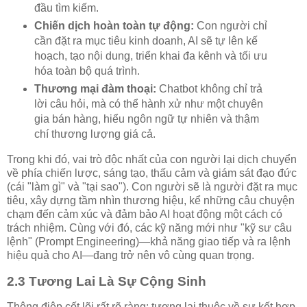
đầu tìm kiếm.
Chiến dịch hoàn toàn tự động:
Con người chỉ
cần đặt ra mục tiêu kinh doanh, AI sẽ tự lên kế
hoạch, tạo nội dung, triển khai đa kênh và tối ưu
hóa toàn bộ quá trình.
Thương mại đàm thoại:
Chatbot không chỉ trả
lời câu hỏi, mà có thể hành xử như một chuyên
gia bán hàng, hiểu ngôn ngữ tự nhiên và thậm
chí thương lượng giá cả.
Trong khi đó, vai trò độc nhất của con người lại dịch chuyển
về phía chiến lược, sáng tạo, thấu cảm và giám sát đạo đức
(cái "làm gì" và "tại sao"). Con người sẽ là người đặt ra mục
tiêu, xây dựng tầm nhìn thương hiệu, kể những câu chuyện
chạm đến cảm xúc và đảm bảo AI hoạt động một cách có
trách nhiệm. Cùng với đó, các kỹ năng mới như "kỹ sư câu
lệnh" (Prompt Engineering)—khả năng giao tiếp và ra lệnh
hiệu quả cho AI—đang trở nên vô cùng quan trọng.
2.3 Tương Lai Là Sự Cộng Sinh
Thông điệp cốt lõi rất rõ ràng: tương lai thuộc về sự kết hợp