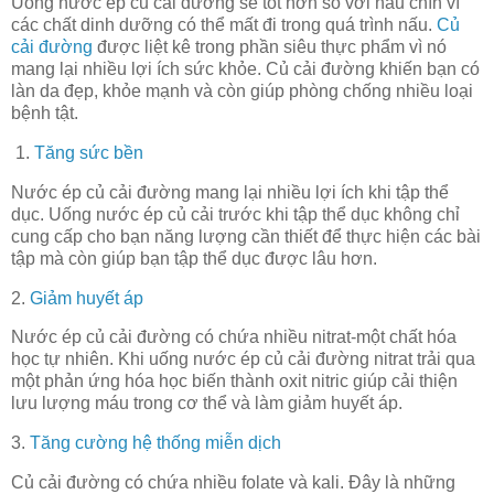
Uống nước ép củ cải đường sẽ tốt hơn so với nấu chín vì
các chất dinh dưỡng có thể mất đi trong quá trình nấu.
Củ
cải đường
được liệt kê trong phần siêu thực phẩm vì nó
mang lại nhiều lợi ích sức khỏe. Củ cải đường khiến bạn có
làn da đẹp, khỏe mạnh và còn giúp phòng chống nhiều loại
bệnh tật.
1.
Tăng sức bền
Nước ép củ cải đường mang lại nhiều lợi ích khi tập thể
dục. Uống nước ép củ cải trước khi tập thể dục không chỉ
cung cấp cho bạn năng lượng cần thiết để thực hiện các bài
tập mà còn giúp bạn tập thể dục được lâu hơn.
2.
Giảm huyết áp
Nước ép củ cải đường có chứa nhiều nitrat-một chất hóa
học tự nhiên. Khi uống nước ép củ cải đường nitrat trải qua
một phản ứng hóa học biến thành oxit nitric giúp cải thiện
lưu lượng máu trong cơ thể và làm giảm huyết áp.
3.
Tăng cường hệ thống miễn dịch
Củ cải đường có chứa nhiều folate và kali. Đây là những