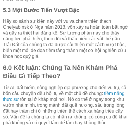
5.3 Một Bước Tiến Vượt Bậc
Hãy so sánh sự kiện này với vụ va chạm thiên thạch
Chelyabinsk ở Nga năm 2013, vốn xảy ra hoàn toàn bất ngờ
và gây ra thiệt hại đáng kể. Sự tương phản này cho thấy
năng lực phát hiện, theo dõi và thấu hiểu các vật thể gần
Trái Đất của chúng ta đã được cải thiện một cách vượt bậc,
biến một mối đe dọa tiềm tàng thành một cơ hội nghiên cứu
khoa học quý giá.
6.0 Kết luận: Chúng Ta Nên Khám Phá
Điều Gì Tiếp Theo?
Từ AI, đất hiếm, nông nghiệp địa phương cho đến vũ trụ, cả
bốn câu chuyện đều hội tụ về một chủ đề chung:
tiềm năng
thực sự
tồn tại ở khắp mọi nơi. Nó có thể ở ngay trong khu
vườn nhà mình, trong mảnh đất quê hương, sâu trong lòng
đất hay thậm chí ở những thiên thể cách xa hàng triệu cây
số. Vấn đề là chúng ta có nhận ra không, có công cụ để khai
phá không và có quyết tâm để làm hay không thôi.