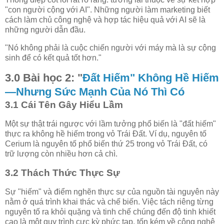
"con người cộng với AI". Những người làm marketing biết
cách làm chủ công nghệ và hợp tác hiệu quả với AI sẽ là
những người dẫn đầu.
"Nó không phải là cuộc chiến người với máy mà là sự cộng
sinh để có kết quả tốt hơn."
3.0 Bài học 2: "
Đất Hiếm" Không Hề Hiếm
—Nhưng Sức Mạnh Của Nó Thì Có
3.1 Cái Tên Gây Hiểu Lầm
Một sự thật trái ngược với lầm tưởng phổ biến là "đất hiếm"
thực ra không hề hiếm trong vỏ Trái Đất. Ví dụ, nguyên tố
Cerium là nguyên tố phổ biến thứ 25 trong vỏ Trái Đất, có
trữ lượng còn nhiều hơn cả chì.
3.2 Thách Thức Thực Sự
Sự "hiếm" và điểm nghẽn thực sự của nguồn tài nguyên này
nằm ở quá trình khai thác và chế biến. Việc tách riêng từng
nguyên tố ra khỏi quặng và tinh chế chúng đến độ tinh khiết
cao là một quy trình cực kỳ phức tạp, tốn kém về công nghệ