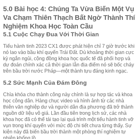
5.0 Bài học 4: Chúng Ta Vừa Biến Một Vụ
Va Chạm Thiên Thạch Bất Ngờ Thành Thí
Nghiệm Khoa Học Toàn Cầu
5.1 Cuộc Chạy Đua Với Thời Gian
Tiểu hành tinh 2023 CX1 được phát hiện chỉ 7 giờ trước khi
nó lao vào bầu khí quyển Trái Đất. Dù khoảng thời gian cực
kỳ ngắn ngủi, cộng đồng khoa học quốc tế đã phối hợp và
dự đoán chính xác cả thời gian lẫn địa điểm nó sẽ bốc cháy
trên bầu trời nước Pháp—một thành tựu đáng kinh ngạc.
5.2 Sức Mạnh Của Đám Đông
Chìa khóa cho thành công này chính là sự hợp tác và khoa
học công dân. Hàng chục video và hình ảnh từ các nhà
thiên văn nghiệp dư và người dân địa phương đã trở thành
nguồn dữ liệu vô giá. Lần đầu tiên trong lịch sử, các nhà
khoa học đã có thể tái tạo lại quá trình một tiểu hành tinh vỡ
vụn trong khí quyển với mức độ chi tiết chưa từng thấy. Sự
kiện này đã biến bầu trời thành một phòng thí nghiệm tự
nhiên khổng lồ.