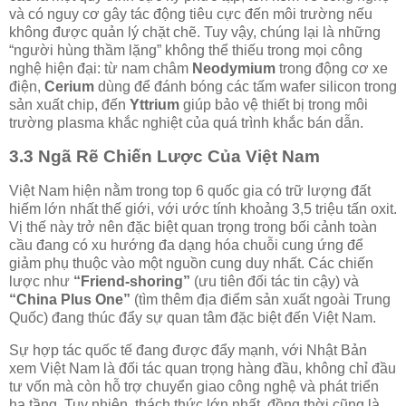
và có nguy cơ gây tác động tiêu cực đến môi trường nếu
không được quản lý chặt chẽ. Tuy vậy, chúng lại là những
“người hùng thầm lặng” không thể thiếu trong mọi công
nghệ hiện đại: từ nam châm
Neodymium
trong động cơ xe
điện,
Cerium
dùng để đánh bóng các tấm wafer silicon trong
sản xuất chip, đến
Yttrium
giúp bảo vệ thiết bị trong môi
trường plasma khắc nghiệt của quá trình khắc bán dẫn.
3.3 Ngã Rẽ Chiến Lược Của Việt Nam
Việt Nam hiện nằm trong top 6 quốc gia có trữ lượng đất
hiếm lớn nhất thế giới, với ước tính khoảng 3,5 triệu tấn oxit.
Vị thế này trở nên đặc biệt quan trọng trong bối cảnh toàn
cầu đang có xu hướng đa dạng hóa chuỗi cung ứng để
giảm phụ thuộc vào một nguồn cung duy nhất. Các chiến
lược như
“Friend-shoring”
(ưu tiên đối tác tin cậy) và
“China Plus One”
(tìm thêm địa điểm sản xuất ngoài Trung
Quốc) đang thúc đẩy sự quan tâm đặc biệt đến Việt Nam.
Sự hợp tác quốc tế đang được đẩy mạnh, với Nhật Bản
xem Việt Nam là đối tác quan trọng hàng đầu, không chỉ đầu
tư vốn mà còn hỗ trợ chuyển giao công nghệ và phát triển
hạ tầng. Tuy nhiên, thách thức lớn nhất, đồng thời cũng là