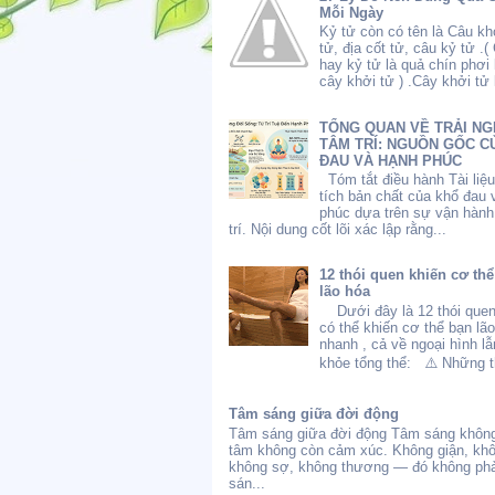
Mỗi Ngày
Kỷ tử còn có tên là Câu kh
tử, địa cốt tử, câu kỷ tử .(
hay kỷ tử là quả chín phơi
cây khởi tử ) .Cây khởi tử l
TỔNG QUAN VỀ TRẢI NG
TÂM TRÍ: NGUỒN GỐC C
ĐAU VÀ HẠNH PHÚC
Tóm tắt điều hành Tài liệ
tích bản chất của khổ đau 
phúc dựa trên sự vận hành
trí. Nội dung cốt lõi xác lập rằng...
12 thói quen khiến cơ th
lão hóa
Dưới đây là 12 thói quen
có thể khiến cơ thể bạn lã
nhanh , cả về ngoại hình l
khỏe tổng thể: ⚠️ Những th
Tâm sáng giữa đời động
Tâm sáng giữa đời động Tâm sáng không
tâm không còn cảm xúc. Không giận, kh
không sợ, không thương — đó không phả
sán...