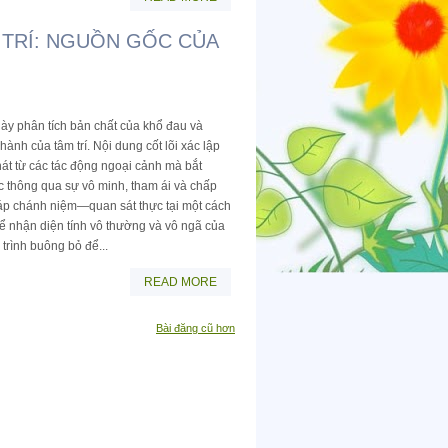
 TRÍ: NGUỒN GỐC CỦA
này phân tích bản chất của khổ đau và
ành của tâm trí. Nội dung cốt lõi xác lập
át từ các tác động ngoại cảnh mà bắt
c thông qua sự vô minh, tham ái và chấp
p chánh niệm—quan sát thực tại một cách
 nhận diện tính vô thường và vô ngã của
 trình buông bỏ để...
READ MORE
Bài đăng cũ hơn