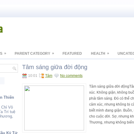
a
»
»
»
S
PARENT CATEGORY
FEATURED
HEALTH
UNCATE
Tâm sáng giữa đời động
10:01
Tâm
No comments
Tâm sáng giữa đời độngTâ
xúc. Không giận, không bu
ến Thiên
phải tâm sáng. Đó có thể ch
cảm xúc, nhưng không bị c
 Chỉ Vô
biết mình đang giận. Buồn,
a Trí tuệ
 phương,
cho cuộc đời. Sợ, nhưng khô
Thương, nhưng không biến t
Câu Kỷ Tử