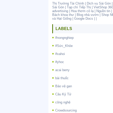
Thị Trường Tài Chính
|
Dich vụ Sài Gòn
Sài Gòn
|
Tạp chí Tiếp Thị
|
VietShop 36
advertising
|
Hoa thơm cỏ lạ
|
Nguồn tin
|
Bách khoa thư
|
Blog nhà vườn
|
Shop N
và Hạt Giống
|
Google Docs
| |
LABELS
#nongnghiep
#Sức_Khỏe
#xahoi
#yhoc
acai berry
bài thuốc
Bảo vệ gan
Câu Kỷ Tử
công nghệ
Crowdsourcing