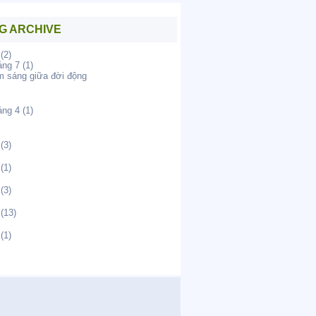
G ARCHIVE
(2)
áng 7
(1)
 sáng giữa đời động
áng 4
(1)
(3)
(1)
(3)
(13)
(1)