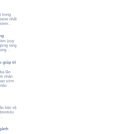
 trong
aine nhất.
tein...
ng
kém (suy
 gừng rang
ùng ...
 giúp trì
ba lần
nh nhân
đoạn sớm
riệu
ần bảo vệ
borotutu
..
gành