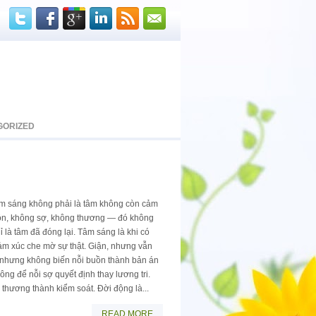
GORIZED
m sáng không phải là tâm không còn cảm
ồn, không sợ, không thương — đó không
ỉ là tâm đã đóng lại. Tâm sáng là khi có
ảm xúc che mờ sự thật. Giận, nhưng vẫn
 nhưng không biến nỗi buồn thành bản án
ng để nỗi sợ quyết định thay lương tri.
hương thành kiểm soát. Đời động là...
READ MORE