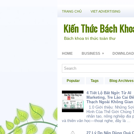
TRANG CHỦ
VIET ADVERTISING
Kiến Thức Bách Kho
Bách khoa tri thức toàn thư
»
HOME
BUSINESS
DOWNLOAD
Popular
Tags
Blog Archives
4 Tiết Lộ Bất Ngờ: Từ AI
Marketing, Tre Lào Cai Đ
Thạch Ngoài Không Gian
1.0 Giới thiệu: Những Sợi
Hình Của Thế Giới Chúng T
nhân tạo, nông nghiệp địa
và thiên văn học—thoạt nghe, đây là ...
27 Lý Do Nên Dùng Quả 