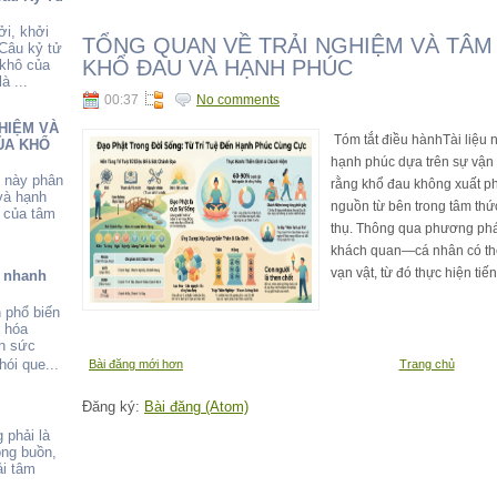
ởi, khởi
TỔNG QUAN VỀ TRẢI NGHIỆM VÀ TÂM
 Câu kỷ tử
KHỔ ĐAU VÀ HẠNH PHÚC
 khô của
à ...
00:37
No comments
HIỆM VÀ
Tóm tắt điều hànhTài liệu 
ỦA KHỔ
hạnh phúc dựa trên sự vận h
u này phân
rằng khổ đau không xuất ph
và hạnh
nguồn từ bên trong tâm thứ
 của tâm
thụ. Thông qua phương phá
khách quan—cá nhân có thể
vạn vật, từ đó thực hiện tiến
ể nhanh
 phổ biến
o hóa
ẫn sức
ói que...
Bài đăng mới hơn
Trang chủ
Đăng ký:
Bài đăng (Atom)
 phải là
ông buồn,
i tâm