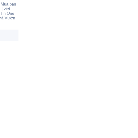
|
Mua bán
0
|
viet
Tin One
|
hà Vườn