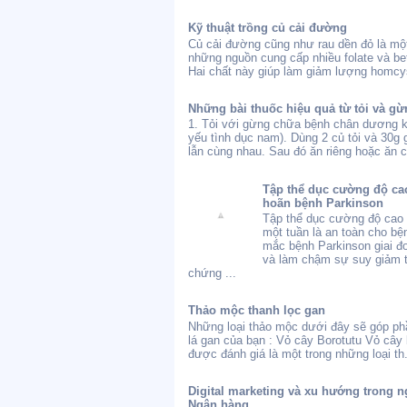
Kỹ thuật trồng củ cải đường
Củ cải đường cũng như rau dền đỏ là một
những nguồn cung cấp nhiều folate và bet
Hai chất này giúp làm giảm lượng homcys
Những bài thuốc hiệu quả từ tỏi và gừ
1. Tỏi với gừng chữa bệnh chân dương 
yếu tình dục nam). Dùng 2 củ tỏi và 30g
lẫn cùng nhau. Sau đó ăn riêng hoặc ăn c
Tập thể dục cường độ cao
hoãn bệnh Parkinson
Tập thể dục cường độ cao 
một tuần là an toàn cho bệ
mắc bệnh Parkinson giai 
và làm chậm sự suy giảm t
chứng ...
Thảo mộc thanh lọc gan
Những loại thảo mộc dưới đây sẽ góp ph
lá gan của bạn : Vỏ cây Borotutu Vỏ cây 
được đánh giá là một trong những loại th.
Digital marketing và xu hướng trong n
Ngân hàng