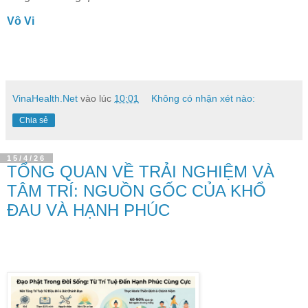
Vô Vi
VinaHealth.Net
vào lúc
10:01
Không có nhận xét nào:
Chia sẻ
15/4/26
TỔNG QUAN VỀ TRẢI NGHIỆM VÀ
TÂM TRÍ: NGUỒN GỐC CỦA KHỔ
ĐAU VÀ HẠNH PHÚC