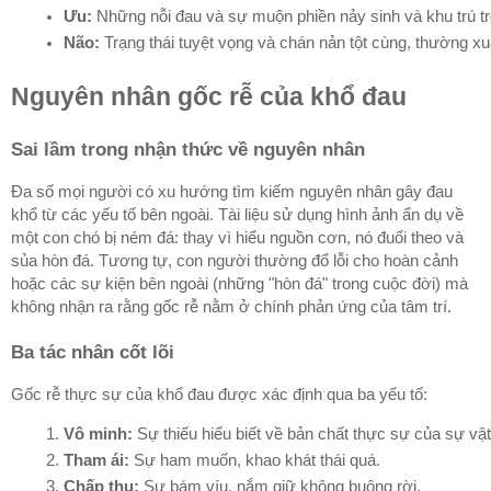
Ưu:
 Những nỗi đau và sự muộn phiền nảy sinh và khu trú tr
Não:
 Trạng thái tuyệt vọng và chán nản tột cùng, thường x
Nguyên nhân gốc rễ của khổ đau
Sai lầm trong nhận thức về nguyên nhân
Đa số mọi người có xu hướng tìm kiếm nguyên nhân gây đau
khổ từ các yếu tố bên ngoài. Tài liệu sử dụng hình ảnh ẩn dụ về
một con chó bị ném đá: thay vì hiểu nguồn cơn, nó đuổi theo và
sủa hòn đá. Tương tự, con người thường đổ lỗi cho hoàn cảnh
hoặc các sự kiện bên ngoài (những "hòn đá" trong cuộc đời) mà
không nhận ra rằng gốc rễ nằm ở chính phản ứng của tâm trí.
Ba tác nhân cốt lõi
Gốc rễ thực sự của khổ đau được xác định qua ba yếu tố:
Vô minh:
 Sự thiếu hiểu biết về bản chất thực sự của sự vật
Tham ái:
 Sự ham muốn, khao khát thái quá.
Chấp thụ:
 Sự bám víu, nắm giữ không buông rời.