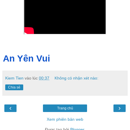
An Yên Vui
Kiem Tien
vào lúc
00:37
Không có nhận xét nào:
Chia sẻ
‹
›
Trang chủ
Xem phiên bản web
Được tạo bởi
Blogger
.