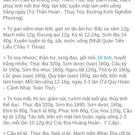
phục linh mỗi thứ 40g, tán bột, luyện mật làm viên uống
hằng ngày (Tứ Thần Hoàn - Thụy Trúc Đường Kinh Nghiệm
Phương).
+ Trị gan viêm mạn tính, gan xơ do âm hư: Bắc sa sâm 12g,
Mạch môn 12g, Đưung qui 12g, Kỷ tử 12-24g, Sinh địa 24-
40g, Xuyên luyện tử 6g, sắc nước uống (Nhất Quán Tiễn -
Liễu Châu Y Thoại)
+ Trị suy nhược, thận hư, lưng đau, gối mỏi,
Di tinh
, huyết
trắng nhiều: Thục địa 320g, Sơn dược (sao) 160g, Câu kỷ
tử 160g, Sơn thù nhục 160g, Ngưu tất 120g, Thỏ ty tử 160g,
Lộc giao (sao) 160g, Quy bản (sao) 160g, tán bột, trộn mật
làm hoàn. Mỗi lần uống 12-16g, ngày 2-3 lần (Tả Quy Hoàn
– Cảnh Nhạc Toàn Thư).
+ Trị hoa mắt, thị lực giảm sút, cườm mắt tuổi gìa, thủy tinh
thể dục
: Thục địa 320g, Sơn thù 1690, Sơn dược 160g,
Đơn bì 80g, Trạch tả 80g, Phục linh 80g, Cúc hoa 120g, Câu
kỷ tử 120g. Tán bột, trộn với mật làm hoàn, ngày uống 2-3
lần, mỗi lần 10-12g (Kỷ Cúc Địa Hoàng Hoàn - Y Cấp) .
+ Câu kỷ tử, Thục địa, Ngũ vị tử, Mạch môn đông, Địa cốt bì,