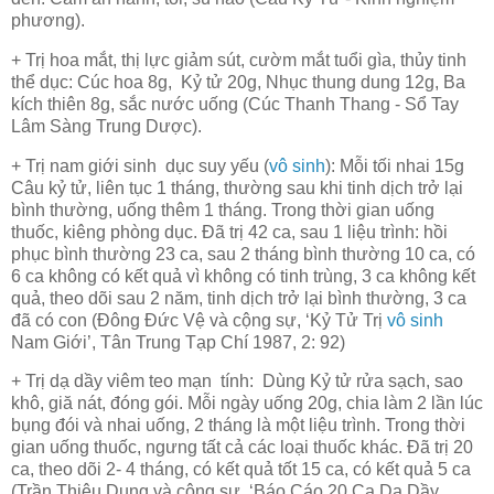
phương).
+ Trị hoa mắt, thị lực giảm sút, cườm mắt tuổi gìa, thủy tinh
thể dục
: Cúc hoa 8g, Kỷ tử 20g, Nhục thung dung 12g, Ba
kích thiên 8g, sắc nước uống (Cúc Thanh Thang - Sổ Tay
Lâm Sàng Trung Dược).
+ Trị nam giới sinh dục suy yếu (
vô sinh
): Mỗi tối nhai 15g
Câu kỷ tử, liên tục 1 tháng, thường sau khi tinh
dịch
trở lại
bình thường, uống thêm 1 tháng. Trong thời gian uống
thuốc, kiêng phòng dục. Đã trị 42 ca, sau 1 liệu trình: hồi
phục bình thường 23 ca, sau 2 tháng bình thường 10 ca, có
6 ca không có kết quả vì không có tinh trùng, 3 ca không kết
quả, theo dõi sau 2 năm, tinh dịch trở lại bình thường, 3 ca
đã có con (Đông Đức Vệ và cộng sự, ‘Kỷ Tử Trị
vô sinh
Nam Giới’, Tân Trung Tạp Chí 1987, 2: 92)
+ Trị dạ dầy viêm teo mạn tính: Dùng Kỷ tử rửa sạch, sao
khô, giă nát, đóng gói. Mỗi ngày uống 20g, chia làm 2 lần lúc
bụng đói và nhai uống, 2 tháng là một liệu trình. Trong thời
gian uống thuốc, ngưng tất cả các loại thuốc khác. Đã trị 20
ca, theo dõi 2- 4 tháng, có kết quả tốt 15 ca, có kết quả 5 ca
(Trần Thiệu Dung và cộng sự, ‘Báo Cáo 20 Ca Dạ Dầy