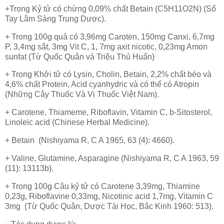
+Trong Kỷ tử có chừng 0,09% chất Betain (C5H11O2N) (Sổ
Tay Lâm Sàng Trung Dược).
+ Trong 100g quả có 3,96mg Caroten, 150mg Canxi, 6,7mg
P, 3,4mg sắt, 3mg Vit C, 1, 7mg axit nicotic, 0,23mg Amon
sunfat (Từ Quốc Quân và Triệu Thủ Huấn)
+ Trong Khởi tử có Lysin, Cholin, Betain, 2,2% chất béo và
4,6% chất Protein, Acid cyanhydric và có thể có Atropin
(Những Cây Thuốc Và Vị Thuốc Việt Nam).
+ Carotene, Thiameme, Riboflavin, Vitamin C, b-Sitosterol,
Linoleic acid (Chinese Herbal Medicine).
+ Betain (Nishiyama R, C A 1965, 63 (4): 4660).
+ Valine, Glutamine, Asparagine (Nishiyama R, C A 1963, 59
(11): 13113b).
+ Trong 100g Câu kỷ tử có Carotene 3,39mg, Thiamine
0,23g, Riboflavine 0,33mg, Nicotinic acid 1,7mg, Vitamin C
3mg (Từ Quốc Quân, Dược Tài Học, Bắc Kinh 1960: 513).