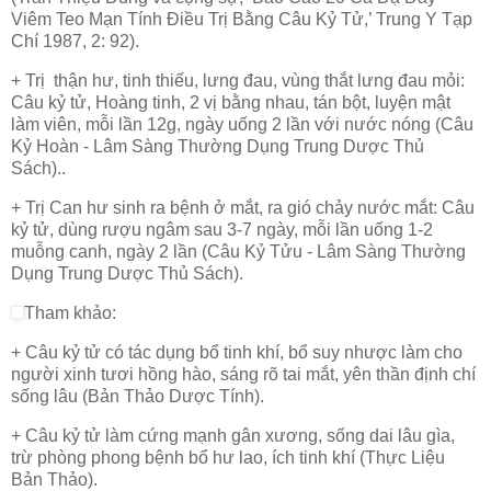
Viêm Teo Mạn Tính Điều Trị Bằng Câu Kỷ Tử,’ Trung Y Tạp
Chí 1987, 2: 92).
+ Trị thận hư, tinh thiếu, lưng đau, vùng thắt lưng đau mỏi:
Câu kỷ tử, Hoàng tinh, 2 vị bằng nhau, tán bột, luyện mật
làm viên, mỗi lần 12g, ngày uống 2 lần với nước nóng (Câu
Kỷ Hoàn - Lâm Sàng Thường Dụng Trung Dược Thủ
Sách)..
+ Trị Can hư sinh ra bệnh ở mắt, ra gió chảy nước mắt: Câu
kỷ tử, dùng rượu ngâm sau 3-7 ngày, mỗi lần uống 1-2
muỗng canh, ngày 2 lần (Câu Kỷ Tửu - Lâm Sàng Thường
Dụng Trung Dược Thủ Sách).
Tham khảo:
+ Câu kỷ tử có tác dụng bổ tinh khí, bổ suy nhược làm cho
người xinh tươi hồng hào, sáng rõ tai mắt, yên thần định chí
sống lâu (Bản Thảo Dược Tính).
+ Câu kỷ tử làm cứng mạnh gân xương, sống dai lâu gìa,
trừ phòng phong bệnh bổ hư lao, ích tinh khí (Thực Liệu
Bản Thảo).