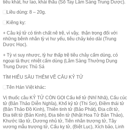
tiêu khát, hư lao, khái thấu (Sổ Tay Lâm Sàng Trung Dược).
Liều dùng: 8 – 20g.
Kiêng kỵ:
+ Câu kỷ tử có tính chất nê trệ, vì vậy, thận trọng đối với
những bênh nhân tỳ vị hư yếu, tiêu chảy kéo dài (Trung
Dược Học).
+ Tỳ vị suy nhược, tỳ hư thấp trệ tiêu chảy cấm dùng, có
ngoại tà thực nhiệt cấm dùng (Lâm Sàng Thường Dụng
Trung Dược Thủ Sá
TÌM HIỂU SÂU THÊM VỀ CÂU KỶ TỬ
Tên Hán Việt khác:
Vị thuốc câu KỶ TỬ CÒN GỌI Cẩu kế tử (Nhĩ Nhã), Cẩu cúc
tử (Bản Thảo Diễn Nghĩa), Khổ kỷ tử (Thi Sơ), Điềm thái tử
(Bản Thảo Đồ Kinh), Thiên tinh tử (Bảo Phát), Địa cốt tử,
Địa tiết tử (Bản Kinh), Địa tiên tử (Nhật Hoa Tử Bản Thảo),
Khước lão tử, Dương nhủ tử, Tiên nhân trượng tử, Tây
vương mẫu trượng tử, Cẩu kỵ tử, (Biệt Lục), Xích bảo, Linh