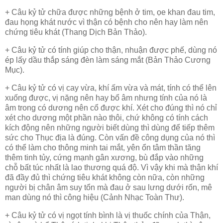
+ Câu kỷ tử chữa được những bệnh ở tim, ọe khan đau tim,
đau họng khát nước vì thận có bệnh cho nên hay làm nên
chứng tiêu khát (Thang Dịch Bản Thảo).
+ Câu kỷ tử có tính giúp cho thận, nhuận được phế, dùng nó
ép lấy dầu thắp sáng đèn làm sáng mắt (Bản Thảo Cương
Mục).
+ Câu kỷ tử có vị cay vừa, khí ấm vừa và mát, tính có thể lên
xuống được, vị nặng nên hay bổ âm nhưng tính của nó là
âm trong có dương nên cổ được khí. Xét cho đúng thì nó chỉ
xét cho dương một phần nào thôi, chứ không có tính cách
kích động nên những người biết dùng thì dùng để tiếp thêm
sức cho Thục địa là đúng. Còn vấn đề công dụng của nó thì
có thể làm cho thông minh tai mắt, yên ổn tâm thần tăng
thêm tinh tủy, cứng mạnh gân xương, bù đắp vào những
chỗ bất túc nhất là lao thương quá độ. Vì vậy khi mà thận khí
đã đầy đủ thì chứng tiêu khát không còn nữa, còn những
người bị chân âm suy tổn mà đau ở sau lưng dưới rốn, mê
man dùng nó thì công hiệu (Cảnh Nhạc Toàn Thư).
+ Câu kỷ tử có vị ngọt tính bình là vị thuốc chính của Thận,