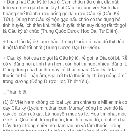
+ Dùng hạt Câu kỷ tử loại ở Cam châu nấu chín, gĩa nát,
trộn với men gạo hoặc lấy hạt Câu kỷ cùng với Sinh địa
hoàng chế thành rượu uống gọi là rượu Câu kỷ (Câu Kỷ
Tửu). Dùng hạt Câu kỷ trộn gạo nấu cháo có tác dụng bổ
tinh huyết, ích thận khí, thiếu huyết, thận suy dùng rất tốt gọi
là Câu kỷ tử chúc (Trung Quốc Dược Học Đại Từ Điển).
+ Loại Câu kỷ ở Cam châu, Trung Quốc có màu đỏ thịt dẻo,
ít hột là thứ tốt nhất (Trung Dược Đại Từ Điển).
+ Câu kỷ, hột của nó gọi là Câu kỷ tử, rễ gọi là Địa cốt bì. Rễ
có vị đắng hơn, tính hàn hơn, còn hột thì ngọt nhiều, đắng ít.
Công dụng của hai thứ này có khác nhau. Câu kỷ tử là
thuốc tư bổ Thận âm, Địa cốt bì là thuốc trị chứng nóng âm ỉ
trong xương (Đông Dược Học Thiết Yếu).
Phân biệt:
(1) Ở Việt Nam không có loại Lycium chinensis Miller, mà có
cây Câu kỷ (Lycium ruthanicum Murray) cùng họ trên đó là
cây cỏ, cành có gai. Lá nguyên mọc so le. Hoa tím nhạt mọc
ở kẽ lá. Quả hình trứng thuôn, khi chín màu đỏ, có nhiều hạt.
Cây được trồng nhiều nơi làm rau ăn và làm thuốc. Trồng