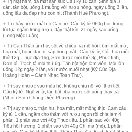
+ Trị mặt nám, da mặt sần sùi: Câu kỷ 10 cân, Sinh địa 3
cân, tán bột, uống 1 muỗng với rượu nóng, ngày uống 3 lần,
uống lâu da đẹp như con nít (Thánh Huệ Phương).
+ Trị chảy nước mắt do Can hư: Câu kỷ tử 960g bọc trong
túi lụa ngâm trong rượu, đậy thật kín, 21 ngày sau uống
(Long Mộc Luận).
+ Trị Can Thận âm hư, sốt về chiều, ra mồ hôi trộm, mắt mờ,
hoa mắt, hoặc đau rít sáp trong mắt: Câu kỷ tử, Cúc hoa mỗi
thứ 12g, Thục địa 16g, Sơn dược mỗi thứ 8g, Phục linh,
Đơn bì, Trạch tả mỗi thứ 6g. Tán bột trộn làm viên. Mỗi lần
uống 12g ngày 2 lần, với nước muối nhạt (Kỷ Cúc Địa
Hoàng Hoàn – Cảnh Nhạc Toàn Thư).
+ Trị suy nhược vào mùa hè, không chịu nổi với thời tiết:
Câu kỷ tử, Ngũ vị tử, tán bột pha nước sôi uống thay trà
(Nhiếp Sinh Chúng Diệu Phương).
+ Trị suy nhược, thận hư, hoa mắt, mắt mộng thịt: Cam câu
kỷ tử 1 cân, ngâm cho thấm với rượu ngon rồi chia làm 4
phần, 1 phần sao với 40g Thục tiêu, 1 phần sao với 40g
Tiểu hồi hương, 1 phần sao với 40g Chi ma (mè), 1 phần
sao với Câu kỷ không thôi. Thêm Thục địa, Bạch truật, Bạch