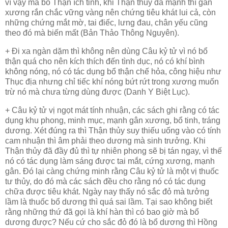
vì vậy mà bổ Thận ích tinh, khi Thận thủy đã mạnh thì gân
xương rắn chắc vững vàng nên chứng tiêu khát lui cả, còn
những chứng mắt mờ, tai điếc, lưng đau, chân yếu cũng
theo đó mà biến mất (Bản Thảo Thông Nguyên).
+ Đi xa ngàn dặm thì không nên dùng Câu kỷ tử vì nó bổ
thận quá cho nên kích thích đến tình dục, nó có khí bình
không nóng, nó có tác dụng bổ thận chế hỏa, công hiệu như
Thục địa nhưng chỉ tiếc khí nóng bứt rứt trong xương muốn
trừ nó mà chưa từng dùng được (Danh Y Biệt Lục).
+ Câu kỷ tử vị ngọt mát tính nhuận, các sách ghi rằng có tác
dụng khu phong, minh mục, mạnh gân xương, bổ tinh, tráng
dương. Xét đúng ra thì Thận thủy suy thiếu uống vào có tính
cam nhuận thì âm phải theo dương mà sinh trưởng. Khi
Thận thủy đã đầy đủ thì tự nhiên phong
sẽ bị
tán ngay, vì thế
nó có tác dụng làm sáng được tai mắt, cứng xương, mạnh
gân. Đó lại càng chứng minh rằng Câu kỷ tử là một vị thuốc
tư thủy, do đó mà các sách đều cho rằng nó có tác dụng
chữa được tiêu khát. Ngày nay thấy nó sắc đỏ mà tưởng
lầm là thuốc bổ dương thì quá sai lầm. Tại sao không biết
rằng những thứ đã gọi là khí hàn thì có bao giờ mà bổ
dương được? Nếu cứ cho sắc đỏ đó là bổ dương thì Hồng