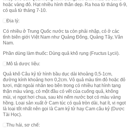
hoặc vàng đỏ. Hạt nhiều hình thân dẹp. Ra hoa từ tháng 6-9,
có quả từ tháng 7-10.
Địa lý:
Có nhiều ở Trung Quốc nước ta còn phải nhập, có ở các
tỉnh biên giới Việt Nam như Quảng Đông, Quảng Tây, Vân
Nam.
Phần dùng làm thuốc: Dùng quả khô rụng (Fructus Lycii).
Mô tả dược liệu:
Quả khô Câu kỷ tử hình bầu dục dài khoảng 0,5-1cm,
đường kính khoảng hơn 0,2cm. Vỏ quả màu tím đỏ hoặc đỏ
tươi, mặt ngoài nhăn teo bên trong có nhiều hạt hình tạng
thận màu vàng, có một đầu có vết của cuống quả, không
mùi, vị ngọt hơi chua, sau khi nếm nước bọt có màu vàng
hồng. Loại sản xuất ở Cam túc có quả tròn dài, hạt ít, vị ngọt
là loại tốt nhất nên gọi là Cam kỷ tử hay Cam câu kỷ (Dược
Tài Học).
Thu hái, sơ chế: