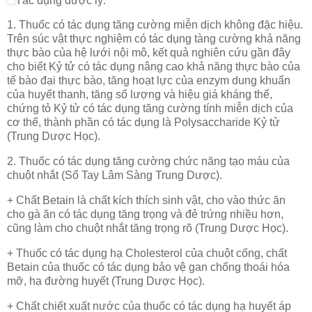
Tác dụng dược lý:
1. Thuốc có tác dụng tăng cường miễn dịch không đặc hiệu.
Trên súc vật thực nghiệm có tác dụng tàng cường khả năng
thực bào của hệ lưới nội mô, kết quả nghiên cứu gần đây
cho biết Kỷ tử có tác dụng nâng cao khả năng thực bào của
tế bào đại thực bào, tăng hoạt lực của enzym dung khuẩn
của huyết thanh, tăng số lượng và hiệu giá kháng thể,
chứng tỏ Kỷ tử có tác dụng tăng cường tính miễn dịch của
cơ thể, thành phần có tác dụng là Polysaccharide Kỷ tử
(Trung Dược Học).
2. Thuốc có tác dụng tăng cường chức năng tạo máu của
chuột nhắt (Sổ Tay Lâm Sàng Trung Dược).
+ Chất Betain là chất kích thích sinh vật, cho vào thức ăn
cho gà ăn có tác dụng tăng trọng và đẻ trứng nhiều hơn,
cũng làm cho chuột nhắt tăng trọng rõ (Trung Dược Học).
+ Thuốc có tác dụng hạ Cholesterol của chuột cống, chất
Betain của thuốc có tác dụng bảo vệ gan chống thoái hóa
mỡ, hạ đường huyết (Trung Dược Học).
+ Chất chiết xuất nước của thuốc có tác dụng hạ huyết áp