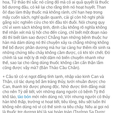
hoa, Tử thảo thì sắc nó cũng đỏ mà có ai quả quyết là thuốc
bổ dương đâu, có kẻ lại cho rằng tính nó hoạt huyết. Than
ôi! đạo làm thầy thuốc mà không rành, chỉ hạn hẹp trong
mấy cuốn sách, nghĩ quẩn quanh, cái gì còn hồ nghi phải
gắng sức nghiên cứu cho tới đầu tới đuôi. Nói chung quy
chỉ vì xem sách không tinh, định câu không rõ nghĩa không
thể nhận xét mà lý hội cho đến cùng, chỉ biết một đoạn nào
đó thì biết làm sao được! Chẳng hạn những bệnh thuộc hư
hàn mà dám dùng nó thì chuyện xảy ra chẳng những không
thể bổ được phần dương mà hư lại càng hư thêm rồi sinh ra
những chứng tiêu chảy không cầm được, có khi tới chết. Đó
chính là sai một ly đi một dặm nó biến chuyển nhanh như
thế, sao lại cho rằng dùng thuốc không cần cẩn thận lắm
cũng được vậy mà? (Bản Thảo Cầu Chân).
+ Câu tử có vị ngọt đắng tính lạnh, nhập vào kinh Can và
Thận, có tác dụng bổ âm tráng thủy, tưới nhuần được cho
Can, thanh trừ được phong độc. Nhờ được tính đắng mát
cho nên Tỳ dễ tiết, với những dạng người có bệnh Tỳ thổ
khô táo,
táo bón
mới nên dùng nó; Với nhưng người có thủy
hàn khô thấp, trường vị hoạt tiết, tiêu lỏng, tiêu sệt luôn thì
không nên dùng nó vì có thể sinh ra tiêu chảy. Nếu ai gọi nó
là thuốc trợ dương khí là sai hoàn toàn (Trường Sa Dược