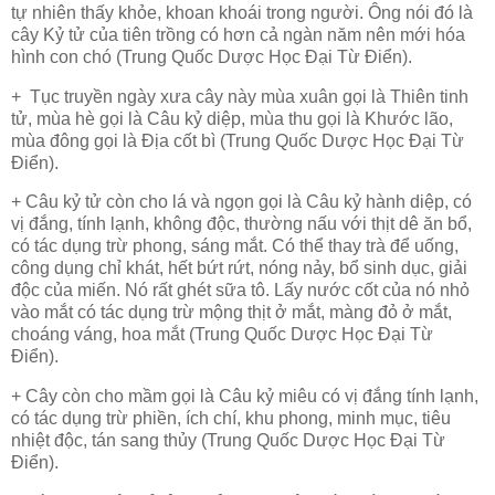
tự nhiên thấy khỏe, khoan khoái trong người. Ông nói đó là
cây Kỷ tử của tiên trồng có hơn cả ngàn năm nên mới hóa
hình con chó (Trung Quốc Dược Học Đại Từ Điển).
+ Tục truyền ngày xưa cây này mùa xuân gọi là Thiên tinh
tử, mùa hè gọi là Câu kỷ diệp, mùa thu gọi là Khước lão,
mùa đông gọi là Địa cốt bì (Trung Quốc Dược Học Đại Từ
Điển).
+ Câu kỷ tử còn cho lá và ngọn gọi là Câu kỷ hành diệp, có
vị đắng, tính lạnh, không độc, thường nấu với thịt dê ăn bổ,
có tác dụng trừ phong, sáng mắt. Có thể thay trà để uống,
công dụng chỉ khát, hết bứt
rứt
, nóng nảy, bổ sinh dục, giải
độc của miến. Nó rất ghét sữa tô. Lấy nước cốt của nó nhỏ
vào mắt có tác dụng trừ mộng thịt ở mắt, màng đỏ ở mắt,
choáng váng, hoa mắt (Trung Quốc Dược Học Đại Từ
Điển).
+ Cây còn cho mầm gọi là Câu kỷ miêu có vị đắng tính lạnh,
có tác dụng trừ phiền, ích chí, khu phong, minh mục, tiêu
nhiệt độc, tán sang thủy (Trung Quốc Dược Học Đại Từ
Điển).