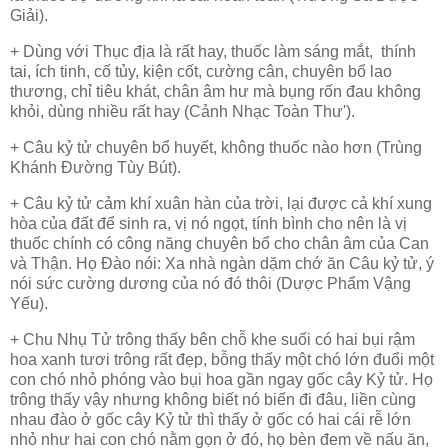
Giải).
+ Dùng với Thục địa là rất hay, thuốc làm sáng mắt, thính
tai, ích tinh, cố tủy, kiện cốt, cường cân, chuyên bổ lao
thương, chỉ tiêu khát, chân âm hư mà bụng rốn đau không
khỏi, dùng nhiều rất hay (Cảnh Nhạc Toàn Thư').
+ Câu kỷ tử chuyên bổ huyết, không thuốc nào hơn (Trùng
Khánh Đường Tùy Bút).
+ Câu kỷ tử cảm khí xuân hàn của trời, lại được cả khí xung
hòa của đất để sinh ra, vị nó ngọt, tính bình cho nên là vị
thuốc chính có công năng chuyên bổ cho chân âm của Can
và Thận. Họ Đào nói: Xa nhà ngàn dặm chớ ăn Câu kỷ tử, ý
nói sức cường dương của nó đó thôi (Dược Phẩm Vậng
Yếu).
+ Chu Nhụ Tử trông thấy bên chỗ khe suối có hai bụi rậm
hoa xanh tươi trông rất đẹp, bỗng thấy một chó lớn đuổi một
con chó nhỏ phóng vào bụi hoa gần ngay gốc cây Kỷ tử. Họ
trông thấy vậy nhưng không biết nó biến đi đâu, liền cùng
nhau đào ở gốc cây Kỷ tử thì thấy ở gốc có hai cái rễ lớn
nhỏ như hai con chó nằm gọn ở đó, họ bèn đem về nấu ăn,