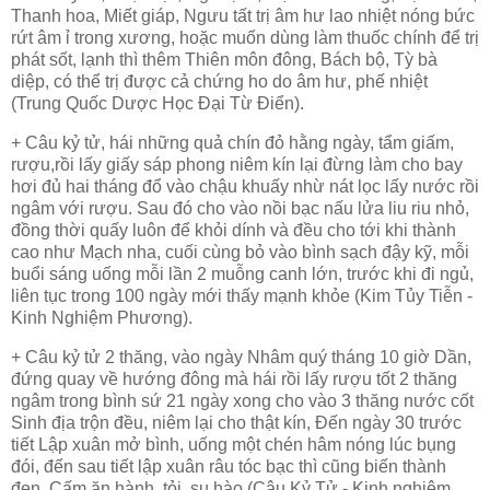
Thanh hoa, Miết giáp, Ngưu tất trị âm hư lao nhiệt nóng bức
rứt
âm ỉ trong xương, hoặc muốn dùng làm thuốc chính để trị
phát sốt, lạnh thì thêm Thiên môn đông, Bách bộ, Tỳ bà
diệp, có thể trị được cả chứng ho do âm hư, phế nhiệt
(Trung Quốc Dược Học Đại Từ Điển).
+ Câu kỷ tử, hái những quả chín đỏ hằng ngày, tẩm giấm,
rượu,rồi lấy giấy sáp phong niêm kín lại đừng làm cho bay
hơi đủ hai tháng đổ vào chậu khuấy nhừ nát lọc lấy nước rồi
ngâm với rượu. Sau đó cho vào nồi bạc nấu lửa liu riu nhỏ,
đồng thời quấy luôn để khỏi dính và đều cho tới khi thành
cao như Mạch nha, cuối cùng bỏ vào bình sạch đậy kỹ, mỗi
buổi sáng uống mỗi lần 2 muỗng canh lớn, trước khi đi ngủ,
liên tục trong 100 ngày mới thấy mạnh khỏe (Kim Tủy Tiễn -
Kinh Nghiệm Phương).
+ Câu kỷ tử 2 thăng, vào ngày Nhâm quý tháng 10 giờ Dần,
đứng quay về hướng đông mà hái rồi lấy rượu tốt 2 thăng
ngâm trong bình sứ 21 ngày xong cho vào 3 thăng nước cốt
Sinh địa trộn đều, niêm lại cho thật kín, Đến ngày 30 trước
tiết Lập xuân mở bình, uống một chén hâm nóng lúc bụng
đói, đến sau tiết lập xuân râu tóc bạc thì cũng biến thành
đen. Cấm ăn hành, tỏi, su hào (Câu Kỷ Tử - Kinh nghiệm