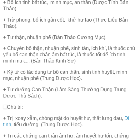
+ Bổ ích tinh bất túc, minh mục, an thần (Dược Tính Bản
Thảo).
+ Trừ phong, bổ ích gân cốt, khử hư lao (Thực Liệu Bản
Thảo).
+ Tư thận,
nhuận
phế (Bản Thảo Cương Mục).
+ Chuyên bổ thận, nhuận phế, sinh tân, ích khí, là thuốc chủ
yếu bổ can thận chân âm bất túc, là thuốc tốt để ích tinh,
minh mụ c... (Bản Thảo Kinh Sơ)
+ Kỷ tử có tác dụng tư bổ can thận, sinh tinh huyết, minh
mục, nhuận phế (Trung Dược Học).
+ Tư dưỡng Can Thận (Lâm Sàng Thường Dụng Trung
Dược Thủ Sách).
Chủ trị:
+ Trị xoay
xẫm
, chóng mặt do huyết hư, thắt lưng đau,
Di
tinh
, tiểu đường (Trung Dược Học).
+ Trị các chứng can thận âm hư, âm huyết hư tổn, chứng