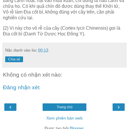
bằng cành hoặc hạt vào mùa xuân, chỉ dùng lá nấu canh và
chữa ho. Có khi quả chín đỏ được dùng thay thế Khởi tử,
Vỏ rễ làm Địa cốt bì, không đúng với cây trên, cần phải
nghiên cứu lại.
(2) Vị này cho vỏ rễ của cây (Cortex lycii Chinensis) gọi là
Địa cốt bì (Danh Từ Dược Học Đông Y).
Nặc danh
vào lúc
00:13
Chia sẻ
Không có nhận xét nào:
Đăng nhận xét
‹
›
Trang chủ
Xem phiên bản web
Được tạo bởi
Blogger
.