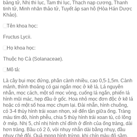
bàng tử, Nhị thi lục, Tam thi lục, Thạch nạp cương, Thanh
tinh tử, Minh nhãn thảo tử, Tuyết áp san hô (Hòa Hán Dược
Khảo).
Tên khoa học:
Fructus Lycii.
Họ khoa học:
Thuộc họ Cà (Solanaceae).
Mô tả:
Là cây bụi mọc đứng, phân cành nhiều, cao 0,5-1,5m. Cành
mảnh, thỉnh thoảng có gai ngắn mọc ở kẽ lá. Lá nguyên
nhẵn, mọc cách, một số mọc vòng, cuống lá ngắn, phiến lá
hình mũi mác, hẹp đầu ở gốc. Hoa nhỏ mọc đơn độc ở kẽ lá
hoặc có một số hoa mọc chụm lại. Đài nhẵn, hình chuông,
có 3-4 thùy hình trái xoan nhọn, xẻ đến tận giữa ống. Tràng
màu tím đỏ, hình phễu, chia 5 thùy hình trái xoan tù, có lông
ở mép. Nhị 5, chỉ nhị hình chỉ đính ở đỉnh của ống tràng, dài
hơn tràng. Bầu có 2 ô, vòi nhụy nhẵn dài bằng nhụy, đầu
nhụy chẻ đôi. Quả mọng hình trứng, khi chín màu đỏ sầm,