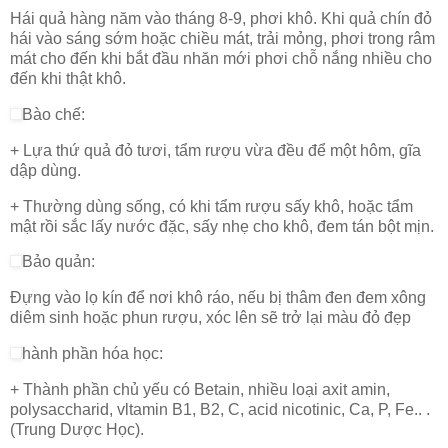
Hái quả hàng năm vào tháng 8-9, phơi khô. Khi quả chín đỏ
hái vào sáng sớm hoặc chiều mát, trải mỏng, phơi trong râm
mát cho đến khi bắt đầu nhăn mới phơi chỗ nắng nhiều cho
đến khi thật khô.
Bào chế:
+ Lựa thứ quả đỏ tươi, tẩm rượu vừa đều để một hôm, gĩa
dập dùng.
+ Thường dùng sống, có khi tẩm rượu sấy khô, hoặc tẩm
mật rồi sắc lấy nước đặc, sấy nhẹ cho khô, đem tán bột mịn.
Bảo quản:
Đựng vào lọ kín để nơi khô ráo, nếu bị thâm đen đem xông
diêm sinh hoặc phun rượu, xóc lên sẽ trở lại màu đỏ đẹp
hành phần hóa học:
+ Thành phần chủ yếu có Betain, nhiều loại axit amin,
polysaccharid, vltamin B1, B2, C, acid nicotinic, Ca, P, Fe.. .
(Trung Dược Học).