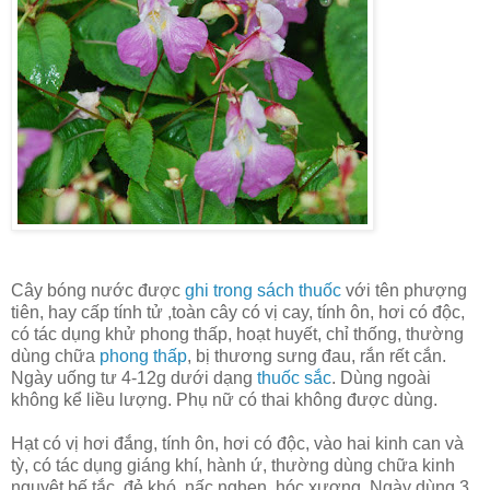
Cây bóng nước được
ghi trong sách thuốc
với tên phượng
tiên, hay cấp tính tử ,toàn cây có vị cay, tính ôn, hơi có độc,
có tác dụng khử phong thấp, hoạt huyết, chỉ thống, thường
dùng chữa
phong thấp
, bị thương sưng đau, rắn rết cắn.
Ngày uống tư 4-12g dưới dạng
thuốc sắc
. Dùng ngoài
không kể liều lượng. Phụ nữ có thai không được dùng.
Hạt có vị hơi đắng, tính ôn, hơi có độc, vào hai kinh can và
tỳ, có tác dụng giáng khí, hành ứ, thường dùng chữa kinh
nguyệt bế tắc, đẻ khó, nấc nghẹn, hóc xương. Ngày dùng 3