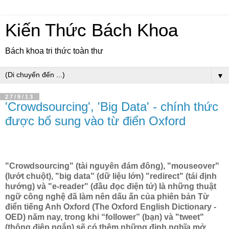
Kiến Thức Bách Khoa
Bách khoa tri thức toàn thư
▼
27/9/13
'Crowdsourcing', 'Big Data' - chính thức
được bổ sung vào từ điển Oxford
"Crowdsourcing" (tài nguyên đám đông), "mouseover"
(lướt chuột), "big data" (dữ liệu lớn) "redirect" (tái định
hướng) và "e-reader" (đầu đọc điện tử) là những thuật
ngữ công nghệ đã làm nên dấu ấn của phiên bản Từ
điển tiếng Anh Oxford (The Oxford English Dictionary -
OED) năm nay, trong khi “follower” (bạn) và "tweet"
(thông điệp ngắn) sẽ có thêm những định nghĩa mở