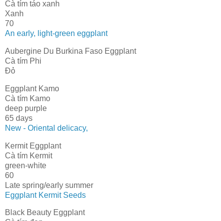
Cà tím táo xanh
Xanh
70
An early, light-green eggplant
Aubergine Du Burkina Faso Eggplant
Cà tím Phi
Đỏ
Eggplant Kamo
Cà tím Kamo
deep purple
65 days
New - Oriental delicacy,
Kermit Eggplant
Cà tím Kermit
green-white
60
Late spring/early summer
Eggplant Kermit Seeds
Black Beauty Eggplant