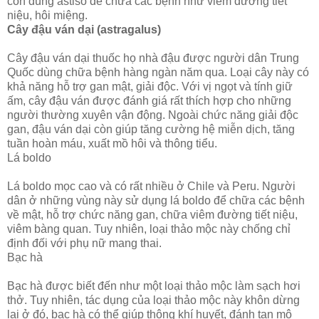
còn dùng astiso để chữa các bệnh như viêm đường tiết
niệu, hôi miệng.
Cây đậu ván dại (astragalus)
Cây đậu ván dại thuốc họ nhà đậu được người dân Trung
Quốc dùng chữa bệnh hàng ngàn năm qua. Loại cây này có
khả năng hỗ trợ gan mật, giải độc. Với vị ngọt và tính giữ
ấm, cây đậu ván được đánh giá rất thích hợp cho những
người thường xuyên vận động. Ngoài chức năng giải độc
gan, đậu ván dại còn giúp tăng cường hệ miễn dịch, tăng
tuần hoàn máu, xuất mồ hôi và thông tiểu.
Lá boldo
Lá boldo mọc cao và có rất nhiều ở Chile và Peru. Người
dân ở những vùng này sử dụng lá boldo để chữa các bệnh
về mật, hỗ trợ chức năng gan, chữa viêm đường tiết niệu,
viêm bàng quan. Tuy nhiên, loại thảo mộc này chống chỉ
định đối với phụ nữ mang thai.
Bạc hà
Bạc hà được biết đến như một loại thảo mộc làm sạch hơi
thở. Tuy nhiên, tác dụng của loại thảo mộc này khôn dừng
lại ở đó, bạc hà có thể giúp thông khí huyết, đánh tan mô