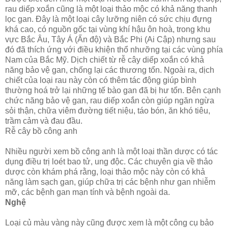
rau diếp xoắn cũng là một loại thảo mộc có khả năng thanh
lọc gan. Đây là một loại cây lưỡng niên có sức chịu đựng
khá cao, có nguồn gốc tại vùng khí hậu ôn hoà, trong khu
vực Bắc Âu, Tây Á (Ấn độ) và Bắc Phi (Ai Cập) nhưng sau
đó đã thích ứng với điều khiện thổ nhưỡng tại các vùng phía
Nam của Bắc Mỹ. Dịch chiết từ rễ cây diếp xoắn có khả
năng bảo vệ gan, chống lại các thương tổn. Ngoài ra, dịch
chiết của loại rau này còn có thêm tác động giúp bình
thường hoá trở lại những tế bào gan đã bị hư tổn. Bên cạnh
chức năng bảo vệ gan, rau diếp xoắn còn giúp ngăn ngừa
sỏi thận, chữa viêm đường tiết niệu, táo bón, ăn khó tiêu,
trầm cảm và đau đầu.
Rễ cây bồ công anh
Nhiều người xem bồ công anh là một loại thần dược có tác
dụng điều trị loét bao tử, ung độc. Các chuyên gia về thảo
dược còn khám phá rằng, loại thảo mộc này còn có khả
năng làm sạch gan, giúp chữa trị các bệnh như gan nhiễm
mỡ, các bệnh gan mạn tính và bệnh ngoài da.
Nghệ
Loại củ màu vàng này cũng được xem là một công cụ bảo