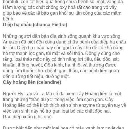
borotutu còn rất hiệu quả trong chữa bệnh sỏi mật, vàng da.
Hàm lượng các chất chống oxy hoá rất cao trong vỏ vây
giúp bảo vệ các tế bào gan khỏi sự tấn công của các mầm
bệnh.
Diệp hạ châu (chanca Piedra)
Những người dân bản địa sinh sống quanh khu vực sông
Amazon đã biết đến công dụng chữa bệnh của diệp hạ châu
từ lâu. Diệp hạ châu hay còn gọi là cây chó đẻ có khả năng
hỗ trợ thanh lọc gan, túi mật và sỏi thận. Đông y cũng cho
rằng, loại thảo mộc này có tính năng lợi tiểu, tiêu độc, sát
khuẩn, thông huyết, điều kinh, hạ nhiệt và thường được
dùng làm thuốc chữa bệnh gan, thận, các bệnh liên quan
đến đường tiết niệu, đường ruột.
Cây hoàng liên (celandine)
Người Hy Lạp và La Mã cổ đại xem cây Hoàng liên là một
trong những “thần dược” trong việc làm sạch gan. Cây
Hoàng liên có thể kích thích sản sinh enzyme từ tuyến tuỵ về
việc sản sinh này hỗ trợ gan loại bỏ các chất độc hại.
Rau diếp xoắn (chicory)
Được biết đến như một loại hoa có màu xanh lam tuyệt đẹp,