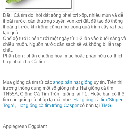
Đất : Cà tím đòi hỏi đất trồng phải tơi xốp, nhiều mùn và dễ
thoát nước, cần thường xuyên vun xới đất để tạo độ thông
thoáng trước khi trồng cũng như trong quá trình cây ra hoa
tạo quả.
Chế độ tưới : nên tưới một ngày từ 1-2 lần vào buổi sáng và
chiều muộn. Nguồn nước cần sạch sẽ và không bị lẫn tạp
chất.
Phân bón : phân chuồng hoại mục hoặc phân hữu cơ thích
hợp nhất cho Cà tím.
Mua giống cà tím từ các
shop bán hạt giống
uy tín. Trên thị
trường thông dụng một số giống như Hạt giống cà tím
TN55A, Giống Cà Tím Tròn , giống lai F1 . Hoặc bạn có thể
tìm các giống cà nhập lạ mắt như
Hạt giống cà tím 'Striped
Toga'
,
Hạt giống cà tím trắng Casper
có bán tại
TMG
.
Applegreen Eggplant