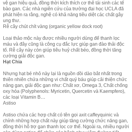
vệ gan hiệu quả, đồng thời kích thích cơ thê tái sinh các tế
bào gan. Các nhà ngiên cứu của trường đại học UCLA đã
phát hiện ra rằng, nghệ có khả năng tiêu diệt các chất gây
ung thư.
Rễ cây chút chít vàng (organic yellow dock root)
Loại thảo mộc này được nhiều người dùng để thanh lọc
máu và đây cũng là công cụ đắc lực giúp gan đào thải độc
tố. Rễ cây này còn giúp tiêu huỷ chất béo, đồng thời tăng
cường giải độc gan.
Hạt Chia
Nhựng hạt bé nhỏ này lại là nguồn dồi dào bât nhất trong
thiên nhiên chứa những vi chất quý báu giúp cải thiện chức
năng gan, giải độc gan như: Chất xơ, Omega 3, Chất chống
oxy hóa (Polyphenols: Myricetin, Quercetin và Kaempfero),
các loại Vitamin B…
Astiso
Astiso chứa các hợp chất có tên gọi axit caffeyquinic và
chính những hợp chất này giúp tăng cường chức năng gan,
đồng thời hỗ trợ gan thanh lọc cơ thể. Ngoài ra, nhiều người