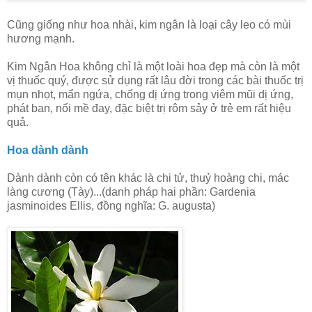
Cũng giống như hoa nhài, kim ngân là loại cây leo có mùi
hương mạnh.
Kim Ngân Hoa không chỉ là một loài hoa đẹp mà còn là một
vị thuốc quý, được sử dụng rất lâu đời trong các bài thuốc trị
mụn nhọt, mẩn ngứa, chống dị ứng trong viêm mũi dị ứng,
phát ban, nổi mề đay, đặc biệt trị rôm sảy ở trẻ em rất hiệu
quả.
Hoa dành dành
Dành dành còn có tên khác là chi tử, thuỷ hoàng chi, mác
làng cương (Tày)...(danh pháp hai phần: Gardenia
jasminoides Ellis, đồng nghĩa: G. augusta)