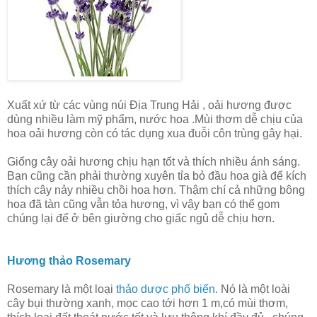
Xuất xứ từ các vùng núi Địa Trung Hải , oải hương được
dùng nhiều làm mỹ phẩm, nước hoa .Mùi thơm dễ chịu của
hoa oải hương còn có tác dụng xua đuỗi côn trùng gây hại.
Giống cây oải hương chịu hạn tốt và thích nhiều ánh sáng.
Bạn cũng cần phải thường xuyên tỉa bỏ đầu hoa già để kích
thích cây nảy nhiều chồi hoa hơn. Thậm chí cả những bông
hoa đã tàn cũng vẫn tỏa hương, vì vậy bạn có thể gom
chúng lại để ở bên giường cho giấc ngủ dễ chịu hơn.
Hương thảo Rosemary
Rosemary là một loại
thảo dược phổ biến
. Nó là một loài
cây bụi thường xanh, mọc cao tới hơn 1 m,có mùi thơm,