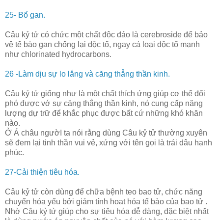
25- Bổ gan.
Câu kỷ tử có chức một chất độc đáo là cerebroside để bảo
vệ tế bào gan chống lại độc tố, ngay cả loại độc tố mạnh
như chlorinated hydrocarbons.
26 -Làm dịu sự lo lắng và căng thẳng thần kinh.
Câu kỷ tử giống như là một chất thích ứng giúp cơ thể đối
phó được vớ sự căng thẳng thần kinh, nó cung cấp năng
lượng dự trữ để khắc phục được bất cứ những khó khăn
nào.
Ở Á châu ngườI ta nói rằng dùng Câu kỷ tử thường xuyên
sẽ đem lại tinh thần vui vẻ, xứng với tên gọi là trái dâu hạnh
phúc.
27-Cải thiện tiêu hóa.
Câu kỷ tử còn dùng để chữa bệnh teo bao tử, chức năng
chuyển hóa yếu bởi giảm tính hoạt hóa tế bào của bao tử .
Nhờ Câu kỷ tử giúp cho sự tiêu hóa dễ dàng, đặc biệt nhất