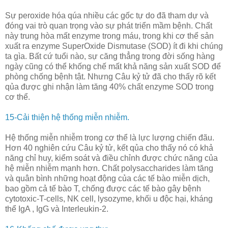
Sự peroxide hóa qúa nhiều các gốc tự do đã tham dự và
đóng vai trò quan trọng vào sự phát triển mầm bệnh. Chất
này trung hòa mất enzyme trong máu, trong khi cơ thể sản
xuất ra enzyme SuperOxide Dismutase (SOD) ít đi khi chúng
ta gìa. Bất cứ tuổi nào, sự căng thẳng trong đời sống hàng
ngày cũng có thể khống chế mất khả năng sản xuất SOD để
phòng chống bệnh tật. Nhưng Câu kỷ tử đã cho thấy rõ kết
qủa được ghi nhận làm tăng 40% chất enzyme SOD trong
cơ thể.
15-Cải thiện hệ thống miễn nhiễm.
Hệ thống miễn nhiễm trong cơ thể là lực lượng chiến đãu.
Hơn 40 nghiên cứu Câu kỷ tử, kết qủa cho thấy nó có khả
năng chỉ huy, kiểm soát và điều chỉnh được chức năng của
hệ miễn nhiễm mạnh hơn. Chất polysaccharides làm tăng
và quân bình những hoạt động của các tế bào miễn dịch,
bao gồm cả tế bào T, chống được các tế bào gây bệnh
cytotoxic-T-cells, NK cell, lysozyme, khối u độc hại, kháng
thể IgA , IgG và Interleukin-2.