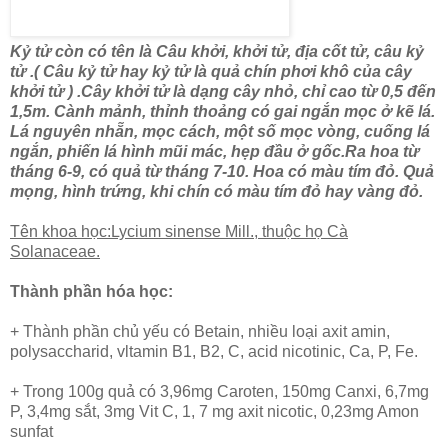
Kỷ tử còn có tên là Câu khởi, khởi tử, địa cốt tử, câu kỷ
tử .( Câu kỷ tử hay kỷ tử là quả chín phơi khô của cây
khởi tử ) .Cây khởi tử là dạng cây nhỏ, chỉ cao từ 0,5 đến
1,5m. Cành mảnh, thỉnh thoảng có gai ngắn mọc ở kẽ lá.
Lá nguyên nhẵn, mọc cách, một số mọc vòng, cuống lá
ngắn, phiến lá hình mũi mác, hẹp đầu ở gốc.Ra hoa từ
tháng 6-9, có quả từ tháng 7-10. Hoa có màu tím đỏ. Quả
mọng, hình trứng, khi chín có màu tím đỏ hay vàng đỏ.
Tên khoa học:Lycium sinense Mill., thuộc họ Cà
Solanaceae.
Thành phần hóa học:
+ Thành phần chủ yếu có Betain, nhiều loại axit amin,
polysaccharid, vltamin B1, B2, C, acid nicotinic, Ca, P, Fe.
+ Trong 100g quả có 3,96mg Caroten, 150mg Canxi, 6,7mg
P, 3,4mg sắt, 3mg Vit C, 1, 7 mg axit nicotic, 0,23mg Amon
sunfat