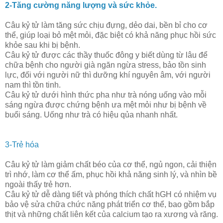
2-Tăng cường năng lượng và sức khỏe.
Câu kỷ tử làm tăng sức chịu đựng, dẻo dai, bền bỉ cho cơ
thể, giúp loại bỏ mệt mỏi, đặc biệt có khả năng phục hồi sức
khỏe sau khi bị bệnh.
Câu kỷ tử được các thầy thuốc đông y biết dùng từ lâu để
chữa bệnh cho người già ngăn ngừa stress, bảo tồn sinh
lực, đối với người nữ thì dưỡng khí nguyên âm, với người
nam thì tồn tinh.
Câu kỷ tử dưới hình thức pha như trà nóng uống vào mỗi
sáng ngừa được chứng bệnh ưa mệt mỏi như bị bệnh về
buổi sáng. Uống như trà có hiệu qủa nhanh nhất.
3-Trẻ hóa
Câu kỷ tử làm giảm chất béo của cơ thể, ngủ ngon, cải thiện
trì nhớ, làm cơ thể ấm, phục hồi khả năng sinh lý, và nhìn bề
ngoài thấy trẻ hơn.
Câu kỷ tử dễ dàng tiết và phóng thích chất hGH có nhiệm vụ
bảo vệ sửa chữa chức năng phát triển cơ thể, bao gồm bắp
thịt và những chất liên kết của calcium tạo ra xương và răng.