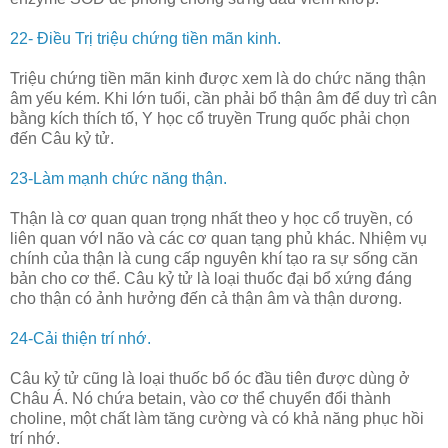
22- Điều Trị triệu chứng tiền mãn kinh.
Triệu chứng tiền mãn kinh được xem là do chức năng thận
âm yếu kém. Khi lớn tuổi, cần phải bổ thận âm để duy trì cân
bằng kích thích tố, Y học cổ truyền Trung quốc phải chọn
đến Câu kỷ tử.
23-Làm mạnh chức năng thận.
Thận là cơ quan quan trọng nhất theo y học cổ truyền, có
liên quan vớI não và các cơ quan tạng phủ khác. Nhiệm vụ
chính của thận là cung cấp nguyên khí tạo ra sự sống căn
bản cho cơ thể. Câu kỷ tử là loại thuốc đại bổ xứng đáng
cho thận có ảnh hưởng đến cả thận âm và thận dương.
24-Cải thiện trí nhớ.
Câu kỷ tử cũng là loại thuốc bổ óc đầu tiên được dùng ở
Châu Á. Nó chứa betain, vào cơ thể chuyển đổi thành
choline, một chất làm tăng cường và có khả năng phục hồi
trí nhớ.