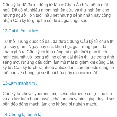
Câu kỷ tử đã được dùng từ lâu ở Châu Á chữa bệnh mất
ngủ. Đã có rất nhiều nhóm nghiên cứu và thử nghiệm cho
những người lớn tuổi, hầu hết những bệnh nhân này công
nhận Câu kỷ tử giúp họ có được giấc ngủ sâu.
12-Cải thiện thị lực.
Từ thời Trung quốc cổ đại, đã được dùng Câu kỷ tử chữa thị
lực suy giảm. Ngày nay các khoa học gia Trung quốc đã
khám phá ra Câu kỷ có khả năng rút ngắn thời gian thích
nghi của mắt vớI bong tối, nó cũng cải thiện thị lực trong ánh
sáng mờ. Những dấu đốm làm mù mắt bị giảm khi dùng Câu
kỷ tử. Câu kỷ tử chứa nhiều antioxidant carotenoids cũng có
thể bảo vệ chống lại sự thoái hóa gây ra cườm mắt.
13-Làm mạnh tim .
Câu kỷ tử chứa cyperone, một sesquiterpene có lợi cho tim
và áp lực tuần hoàn huyết, chất anthocyanins giúp duy trì sự
bền dẻo động mạch làm cho không bị nghẽn mạch.
14-Chống lại bệnh tật.