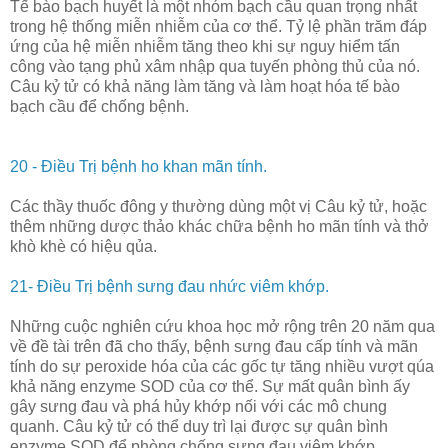
Tế bào bạch huyết là một nhóm bạch cầu quan trọng nhất
trong hệ thống miễn nhiễm của cơ thể. Tỷ lệ phần trăm đáp
ứng của hệ miễn nhiễm tăng theo khi sự nguy hiểm tấn
công vào tạng phủ xâm nhập qua tuyến phòng thủ của nó.
Câu kỷ tử có khả năng làm tăng và làm hoạt hóa tế bào
bạch cầu để chống bệnh.
20 - Điều Trị bệnh ho khan mãn tính.
Các thầy thuốc đông y thường dùng một vị Câu kỷ tử, hoặc
thêm những dược thảo khác chữa bệnh ho mãn tính và thở
khò khè có hiệu qủa.
21- Điều Trị bệnh sưng đau nhức viêm khớp.
Những cuộc nghiên cứu khoa học mở rộng trên 20 năm qua
về đề tài trên đã cho thấy, bệnh sưng đau cấp tính và mãn
tính do sự peroxide hóa của các gốc tự tăng nhiều vượt qúa
khả năng enzyme SOD của cơ thể. Sự mất quân bình ấy
gây sưng đau và phá hủy khớp nối với các mô chung
quanh. Câu kỷ tử có thể duy trì lại được sự quân bình
enzyme SOD để phòng chống sưng đau viêm khớp.