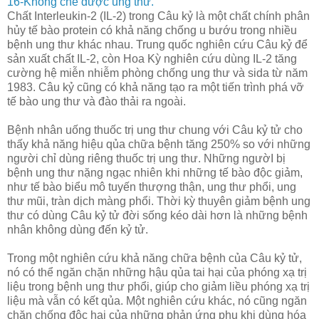
16-Khống chế được ung thư.
Chất Interleukin-2 (IL-2) trong Câu kỷ là một chất chính phân
hủy tế bào protein có khả năng chống u bướu trong nhiều
bệnh ung thư khác nhau. Trung quốc nghiên cứu Câu kỷ để
sản xuất chất IL-2, còn Hoa Kỳ nghiên cứu dùng IL-2 tăng
cường hệ miễn nhiễm phòng chống ung thư và sida từ năm
1983. Câu kỷ cũng có khả năng tạo ra một tiến trình phá vỡ
tế bào ung thư và đào thải ra ngoài.
Bệnh nhân uống thuốc trị ung thư chung với Câu kỷ tử cho
thấy khả năng hiệu qủa chữa bệnh tăng 250% so với những
người chỉ dùng riêng thuốc trị ung thư. Những ngườI bị
bệnh ung thư nặng ngạc nhiên khi những tế bào độc giảm,
như tế bào biểu mô tuyến thượng thận, ung thư phổi, ung
thư mũi, tràn dịch màng phổi. Thời kỳ thuyên giảm bệnh ung
thư có dùng Câu kỷ tử đời sống kéo dài hơn là những bệnh
nhân không dùng đến kỷ tử.
Trong một nghiên cứu khả năng chữa bệnh của Câu kỷ tử,
nó có thể ngăn chặn những hậu qủa tai hại của phóng xạ trị
liệu trong bệnh ung thư phổi, giúp cho giảm liều phóng xạ trị
liệu mà vẫn có kết qủa. Một nghiên cứu khác, nó cũng ngăn
chặn chống độc hại của những phản ứng phụ khi dùng hóa