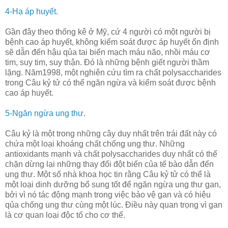
4-Hạ áp huyết.
Gần đây theo thống kê ở Mỹ, cứ 4 người có một người bị
bệnh cao áp huyết, không kiểm soát được áp huyết ổn định
sẽ dẫn đến hậu qủa tai biến mạch máu não, nhồi máu cơ
tim, suy tim, suy thận. Đó là những bệnh giết người thầm
lặng. Năm1998, một nghiên cứu tìm ra chất polysaccharides
trong Câu kỷ tử có thể ngăn ngừa và kiểm soát được bệnh
cao áp huyết.
5-Ngăn ngừa ung thư.
Câu kỷ là một trong những cây duy nhất trên trái đất này có
chứa một loại khoáng chất chống ung thư. Những
antioxidants mạnh và chất polysaccharides duy nhất có thể
chặn dừng lại những thay đổi đột biến của tế bào dẫn đến
ung thư. Một số nhà khoa học tin rằng Câu kỷ tử có thể là
một loại dinh dưỡng bổ sung tốt để ngăn ngừa ung thư gan,
bởi vì nó tác động mạnh trong việc bảo vệ gan và có hiệu
qủa chống ung thư cùng một lúc. Điều này quan trọng vì gan
là cơ quan loại độc tố cho cơ thể.