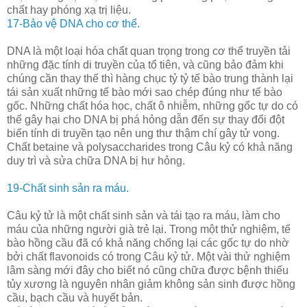
chất hay phóng xạ trị liệu.
17-Bảo vệ DNA cho cơ thể.
DNA là một loại hóa chất quan trọng trong cơ thể truyền tải
những đặc tính di truyền của tổ tiên, và cũng bảo đảm khi
chúng cần thay thế thì hàng chục tỷ tỷ tế bào trung thành lại
tái sản xuất những tế bào mới sao chép đúng như tế bào
gốc. Những chất hóa học, chất ô nhiễm, những gốc tự do có
thể gây hại cho DNA bị phá hỏng dẫn đến sự thay đổi đột
biến tính di truyền tạo nên ung thư thậm chí gây tử vong.
Chất betaine và polysaccharides trong Câu kỷ có khả năng
duy trì và sửa chữa DNA bị hư hỏng.
19-Chất sinh sản ra máu.
Câu kỷ tử là một chất sinh sản và tái tạo ra máu, làm cho
máu của những người già trẻ lại. Trong một thử nghiệm, tế
bào hồng cầu đã có khả năng chống lại các gốc tự do nhờ
bởi chất flavonoids có trong Câu kỷ tử. Một vài thử nghiệm
lâm sàng mới đây cho biết nó cũng chữa được bệnh thiếu
tủy xương là nguyên nhân giảm không sản sinh được hồng
cầu, bạch cầu và huyết bản.