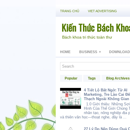
TRANG CHỦ
VIET ADVERTISING
Kiến Thức Bách Kho
Bách khoa tri thức toàn thư
»
HOME
BUSINESS
DOWNLOAD
Popular
Tags
Blog Archives
4 Tiết Lộ Bất Ngờ: Từ AI
Marketing, Tre Lào Cai Đ
Thạch Ngoài Không Gian
1.0 Giới thiệu: Những Sợi
Hình Của Thế Giới Chúng T
nhân tạo, nông nghiệp địa
và thiên văn học—thoạt nghe, đây là ...
27 Lý Do Nên Dùng Quả 