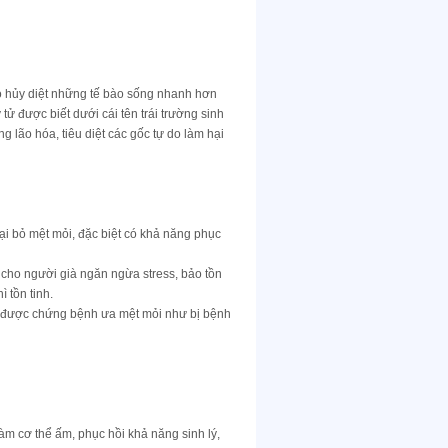
do hủy diệt những tế bào sống nhanh hơn
tử được biết dưới cái tên trái trường sinh
 lão hóa, tiêu diệt các gốc tự do làm hại
oại bỏ mệt mỏi, đặc biệt có khả năng phục
 cho người già ngăn ngừa stress, bảo tồn
 tồn tinh.
a được chứng bệnh ưa mệt mỏi như bị bệnh
làm cơ thể ấm, phục hồi khả năng sinh lý,