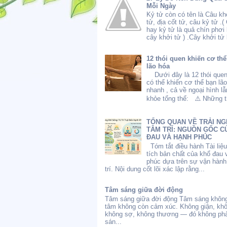
Mỗi Ngày
Kỷ tử còn có tên là Câu kh
tử, địa cốt tử, câu kỷ tử .(
hay kỷ tử là quả chín phơi
cây khởi tử ) .Cây khởi tử l
12 thói quen khiến cơ th
lão hóa
Dưới đây là 12 thói quen
có thể khiến cơ thể bạn lã
nhanh , cả về ngoại hình l
khỏe tổng thể: ⚠️ Những th
TỔNG QUAN VỀ TRẢI NG
TÂM TRÍ: NGUỒN GỐC C
ĐAU VÀ HẠNH PHÚC
Tóm tắt điều hành Tài liệ
tích bản chất của khổ đau 
phúc dựa trên sự vận hành
trí. Nội dung cốt lõi xác lập rằng...
Tâm sáng giữa đời động
Tâm sáng giữa đời động Tâm sáng không
tâm không còn cảm xúc. Không giận, kh
không sợ, không thương — đó không phả
sán...