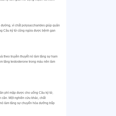
u đường, vì chất polysaccharides giúp quân
rong Câu kỷ tử cũng ngừa được bệnh gan
 và theo truyền thuyết nó làm tăng sự ham
àm tăng testosterone trong máu nên làm
ân phì mập được cho uống Câu kỷ tử,
m cân. Một nghiên cứu khác, chất
i nó làm tăng sự chuyển hóa dưỡng trấp