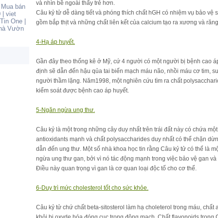
và nhìn bề ngoài thấy trẻ hơn.
|
Mua bán
Câu kỷ tử dễ dàng tiết và phóng thích chất hGH có nhiệm vụ bảo vệ 
0
|
viet
Tin One
|
gồm bắp thịt và những chất liên kết của calcium tạo ra xương và răng
hà Vườn
4-Hạ áp huyết.
Gần đây theo thống kê ở Mỹ, cứ 4 người có một người bị bệnh cao á
định sẽ dẫn đến hậu qủa tai biến mạch máu não, nhồi máu cơ tim, suy
người thầm lặng. Năm1998, một nghiên cứu tìm ra chất polysacchari
kiểm soát được bệnh cao áp huyết.
5-Ngăn ngừa ung thư.
Câu kỷ là một trong những cây duy nhất trên trái đất này có chứa m
antioxidants mạnh và chất polysaccharides duy nhất có thể chặn dừng
dẫn đến ung thư. Một số nhà khoa học tin rằng Câu kỷ tử có thể là m
ngừa ung thư gan, bởi vì nó tác động mạnh trong việc bảo vệ gan và
Điều này quan trọng vì gan là cơ quan loại độc tố cho cơ thể.
6-Duy trì mức cholesterol tốt cho sức khỏe.
Câu kỷ tử chứ chất beta-sitosterol làm hạ choleterol trong máu, chất 
khỏi bị oxyde hóa đóng cục trong động mạch. Chất flavonoids tron