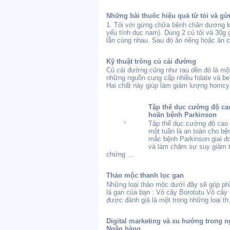
Những bài thuốc hiệu quả từ tỏi và gừ
1. Tỏi với gừng chữa bệnh chân dương 
yếu tình dục nam). Dùng 2 củ tỏi và 30g
lẫn cùng nhau. Sau đó ăn riêng hoặc ăn c
Kỹ thuật trồng củ cải đường
Củ cải đường cũng như rau dền đỏ là một
những nguồn cung cấp nhiều folate và bet
Hai chất này giúp làm giảm lượng homcys
Tập thể dục cường độ cao
hoãn bệnh Parkinson
Tập thể dục cường độ cao 
một tuần là an toàn cho bệ
mắc bệnh Parkinson giai 
và làm chậm sự suy giảm t
chứng ...
Thảo mộc thanh lọc gan
Những loại thảo mộc dưới đây sẽ góp ph
lá gan của bạn : Vỏ cây Borotutu Vỏ cây 
được đánh giá là một trong những loại th.
Digital marketing và xu hướng trong n
Ngân hàng