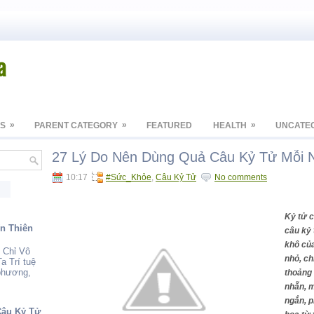
a
»
»
»
S
PARENT CATEGORY
FEATURED
HEALTH
UNCATE
27 Lý Do Nên Dùng Quả Câu Kỷ Tử Mỗi N
10:17
#Sức_Khỏe
,
Câu Kỷ Tử
No comments
Kỷ tử c
ến Thiên
câu kỷ 
khô của
 Chỉ Vô
nhỏ, ch
a Trí tuệ
 phương,
thoảng 
nhẵn, 
ngắn, p
Câu Kỷ Tử