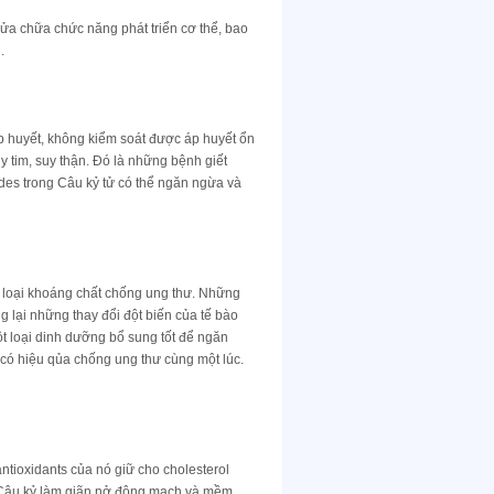
sửa chữa chức năng phát triển cơ thể, bao
.
p huyết, không kiểm soát được áp huyết ổn
 tim, suy thận. Đó là những bệnh giết
des trong Câu kỷ tử có thể ngăn ngừa và
ột loại khoáng chất chống ung thư. Những
 lại những thay đổi đột biến của tế bào
ột loại dinh dưỡng bổ sung tốt để ngăn
 có hiệu qủa chống ung thư cùng một lúc.
antioxidants của nó giữ cho cholesterol
g Câu kỷ làm giãn nở động mạch và mềm