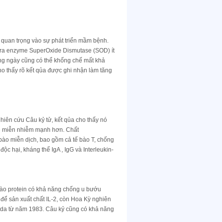
 quan trọng vào sự phát triển mầm bệnh.
t ra enzyme SuperOxide Dismutase (SOD) ít
hàng ngày cũng có thể khống chế mất khả
o thấy rõ kết qủa được ghi nhận làm tăng
hiên cứu Câu kỷ tử, kết qủa cho thấy nó
hệ miễn nhiễm mạnh hơn. Chất
bào miễn dịch, bao gồm cả tế bào T, chống
độc hại, kháng thể IgA , IgG và Interleukin-
ế bào protein có khả năng chống u bướu
để sản xuất chất IL-2, còn Hoa Kỳ nghiên
ida từ năm 1983. Câu kỷ cũng có khả năng