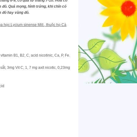
tháng 6-9, có quả từ tháng 7-10. Hoa có
 đỏ. Quả mọng, hình trứng, khi chín có
 đỏ hay vàng đỏ.
a học:Lycium sinense Mill., thuộc họ Cà
ltamin B1, B2, C, acid nicotinic, Ca, P, Fe.
t, 3mg Vit C, 1, 7 mg axit nicotic, 0,23mg
cid