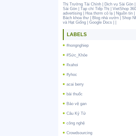
Thị Trường Tài Chính
|
Dich vụ Sài Gòn
Sài Gòn
|
Tạp chí Tiếp Thị
|
VietShop 36
advertising
|
Hoa thơm cỏ lạ
|
Nguồn tin
|
Bách khoa thư
|
Blog nhà vườn
|
Shop N
và Hạt Giống
|
Google Docs
| |
LABELS
#nongnghiep
#Sức_Khỏe
#xahoi
#yhoc
acai berry
bài thuốc
Bảo vệ gan
Câu Kỷ Tử
công nghệ
Crowdsourcing