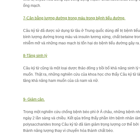
ống mạch.
7-Cân bằng lượng đường trong máu trong bệnh tiểu đường.
Câu kỷ tử đã được sử dụng từ lâu ở Trung quốc dùng để trị bệnh tiể
bình lượng đường trong máu và insulin tương xứng, chất betaine t
nhiễm mỡ và những mao mạch bị tổn hại do bệnh tiểu đường gây ra.
8-Tăng sinh lý
Câu kỷ tử cũng là một loại dược thảo đông y bồi bổ khả năng sinh lý
muốn. Thật ra, những nghiên cứu của khoa học cho thấy Câu kỷ tử l
tăng khả năng ham muốn của cả nam và nữ.
9- Giảm cân.
Trong một nghiên cứu chống bệnh béo phì ở Á châu, những bệnh nh
ngày 2 lần sáng và chiều. Kết qủa trông thấy phần lớn bệnh nhân iả
polysaccharides trong Câu kỷ tử đã làm giảm trọng lượng cơ thể bở
thành năng lượng thay vì chuyển hóa thành chất béo.