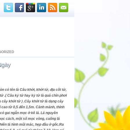
GORIZED
gày
òn có tên là Câu khởi, khởi tử, địa cốt tử,
tử .( Câu kỷ tử hay kỷ tử là quả chín phơi
 cây khởi tử ) .Cây khởi tử là dạng cây
ỉ cao từ 0,5 đến 1,5m. Cành mảnh, thỉnh
có gai ngắn mọc ở kẽ lá. Lá nguyên
mọc cách, một số mọc vòng, cuống lá
hiến lá hình mũi mác, hẹp đầu ở gốc.Ra