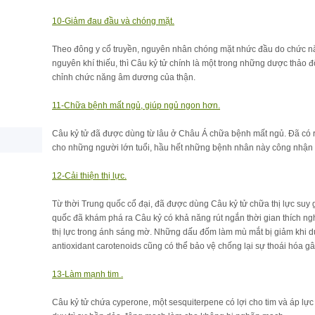
10-Giảm đau đầu và chóng mặt.
Theo đông y cổ truyền, nguyên nhân chóng mặt nhức đầu do chức n
nguyên khí thiếu, thì Câu kỷ tử chính là một trong những dược thảo đ
chỉnh chức năng âm dương của thận.
11-Chữa bệnh mất ngủ, giúp ngủ ngon hơn.
Câu kỷ tử đã được dùng từ lâu ở Châu Á chữa bệnh mất ngủ. Đã có 
cho những người lớn tuổi, hầu hết những bệnh nhân này công nhận 
12-Cải thiện thị lực.
Từ thời Trung quốc cổ đại, đã được dùng Câu kỷ tử chữa thị lực suy
quốc đã khám phá ra Câu kỷ có khả năng rút ngắn thời gian thích nghi
thị lực trong ánh sáng mờ. Những dấu đốm làm mù mắt bị giảm khi d
antioxidant carotenoids cũng có thể bảo vệ chống lại sự thoái hóa g
13-Làm mạnh tim .
Câu kỷ tử chứa cyperone, một sesquiterpene có lợi cho tim và áp lực