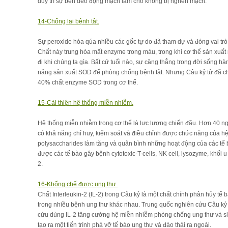
duy trì sự bền dẻo động mạch làm cho không bị nghẽn mạch.
14-Chống lại bệnh tật.
Sự peroxide hóa qúa nhiều các gốc tự do đã tham dự và đóng vai trò
Chất này trung hòa mất enzyme trong máu, trong khi cơ thể sản xuấ
đi khi chúng ta gìa. Bất cứ tuổi nào, sự căng thẳng trong đời sống 
năng sản xuất SOD để phòng chống bệnh tật. Nhưng Câu kỷ tử đã ch
40% chất enzyme SOD trong cơ thể.
15-Cải thiện hệ thống miễn nhiễm.
Hệ thống miễn nhiễm trong cơ thể là lực lượng chiến đãu. Hơn 40 ng
có khả năng chỉ huy, kiểm soát và điều chỉnh được chức năng của 
polysaccharides làm tăng và quân bình những hoạt động của các tế 
được các tế bào gây bệnh cytotoxic-T-cells, NK cell, lysozyme, khối u 
2.
16-Khống chế được ung thư.
Chất Interleukin-2 (IL-2) trong Câu kỷ là một chất chính phân hủy t
trong nhiều bệnh ung thư khác nhau. Trung quốc nghiên cứu Câu kỷ 
cứu dùng IL-2 tăng cường hệ miễn nhiễm phòng chống ung thư và s
tạo ra một tiến trình phá vỡ tế bào ung thư và đào thải ra ngoài.