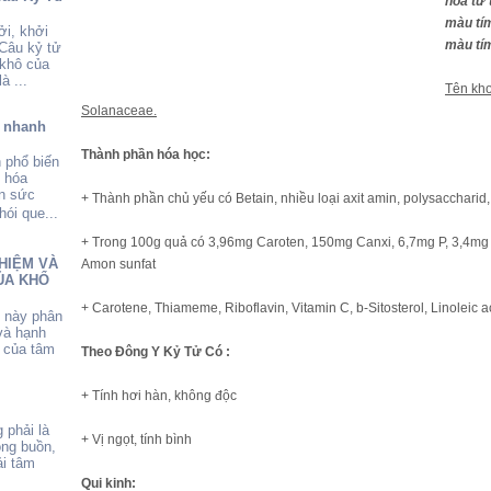
hoa từ 
màu tím
ởi, khởi
màu tím
 Câu kỷ tử
 khô của
à ...
Tên kho
Solanaceae.
ể nhanh
Thành phần hóa học:
 phổ biến
o hóa
ẫn sức
+ Thành phần chủ yếu có Betain, nhiều loại axit amin, polysaccharid, v
ói que...
+ Trong 100g quả có 3,96mg Caroten, 150mg Canxi, 6,7mg P, 3,4mg sắ
HIỆM VÀ
Amon sunfat
ỦA KHỔ
+ Carotene, Thiameme, Riboflavin, Vitamin C, b-Sitosterol, Linoleic a
u này phân
và hạnh
 của tâm
Theo Đông Y Kỷ Tử Có :
+ Tính hơi hàn, không độc
 phải là
+ Vị ngọt, tính bình
ông buồn,
i tâm
Qui kinh: