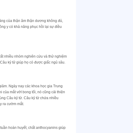
ăng của thận âm thận dương không đủ,
ông y có khả năng phục hồi lại sự điều
rất nhiều nhóm nghiên cứu và thử nghiệm
Câu kỷ tử giúp họ có được giấc ngủ sâu.
 giảm. Ngày nay các khoa học gia Trung
 của mắt vớI bong tối, nó cũng cải thiện
ùng Câu kỷ tử. Câu kỷ tử chứa nhiều
ây ra cườm mắt.
 tuần hoàn huyết, chất anthocyanins giúp