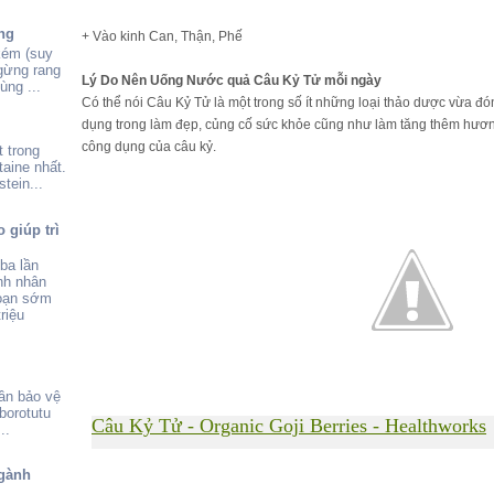
ng
+ Vào kinh Can, Thận, Phế
kém (suy
 gừng rang
Lý Do Nên Uống Nước quả Câu Kỷ Tử mỗi ngày
ùng ...
Có thể nói Câu Kỷ Tử là một trong số ít những loại thảo dược vừa đóng v
dụng trong làm đẹp, củng cố sức khỏe cũng như làm tăng thêm hươ
công dụng của câu kỷ.
 trong
aine nhất.
tein...
 giúp trì
ba lần
nh nhân
đoạn sớm
riệu
ần bảo vệ
borotutu
Câu Kỷ Tử - Organic Goji Berries - Healthworks
..
gành