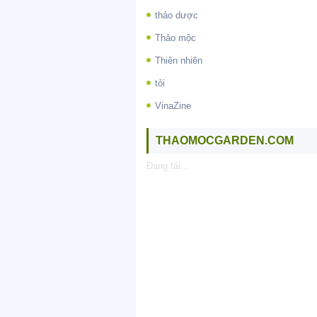
thảo dược
Thảo mộc
Thiên nhiên
tỏi
VinaZine
THAOMOCGARDEN.COM
Đang tải...