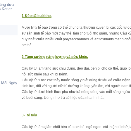
ting dựa
 Kotler
1-Kéo dài tuổi thọ.
Mười tỷ tỷ tế bào trong cơ thể chúng ta thường xuyên bị các gốc tự 
sự sản sinh tế bào mới thay thế, làm cho tuổi thọ giảm, nhưng Câu kỷ 
duy nhất chứa nhiều chất polysaccharides và antioxidants mạnh chống
cơ thể.
2-Tăng cường năng lượng và sức khỏe.
Câu kỷ tử làm tăng sức chịu đựng, dẻo dai, bền bỉ cho cơ thể, giúp l
hồi sức khỏe sau khi bị bệnh.
Câu kỷ tử được các thầy thuốc đông y biết dùng từ lâu để chữa bệnh
Mỗi Ngày
sinh lực, đối với người nữ thì dưỡng khí nguyên âm, với người nam thì
Câu kỷ tử dưới hình thức pha như trà nóng uống vào mỗi sáng ngừ
về buổi sáng. Uống như trà có hiệu qủa nhanh nhất.
3-Trẻ hóa
Câu kỷ tử làm giảm chất béo của cơ thể, ngủ ngon, cải thiện trì nhớ, 