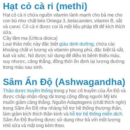
Hạt cỏ cà ri (methi)
Hạt cỏ cà ri chứa nguồn vitamin lành mạnh cho bà mẹ cho
con bú như chất béo Omega 3, betacaroten, vitamin B, sắt
và canxi. Cỏ cà ri được coi là một liệu pháp tốt để kích thích
sữa.
Cây tầm ma (Urtica dioica)
Loại thảo mộc này đặc biệt
giàu dinh dưỡng
, chứa các
khoáng chất vi lượng và vitamin phong phú, đặc biệt là sắt,
kali và silic. Nó được sử dụng để điều trị bệnh thiếu máu,
suy nhược, căng thẳng, đồng thời ổn định lại lượng đường
trong máu sau sinh.
Sâm Ấn Độ (Ashwagandha)
Thảo dược truyền thống
trong y học cổ truyền của Ấn Độ và
được chấp nhận rộng rãi trong cộng đồng người Mỹ khi
muốn giảm căng thẳng. Nguồn Adaptogens (chất thích nghi)
trong Sâm Ấn Độ nhẹ nhàng hỗ trợ hệ thống thượng thận,
làm giảm kích thích thần kinh và
hỗ trợ hệ thống miễn dịch
.
Sâm Ấn Độ thường được sử dụng như trà với một lượng
nhỏ sữa và mật ong kèm theo.