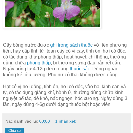
Cây bóng nước được
ghi trong sách thuốc
với tên phượng
tiên, hay cấp tính tử ,toàn cây có vị cay, tính ôn, hơi có độc,
có tác dụng khử phong thấp, hoạt huyết, chỉ thống, thường
dùng chữa
phong thấp
, bị thương sưng đau, rắn rết cắn.
Ngày uống tư 4-12g dưới dạng
thuốc sắc
. Dùng ngoài
không kể liều lượng. Phụ nữ có thai không được dùng.
Hạt có vị hơi đắng, tính ôn, hơi có độc, vào hai kinh can và
tỳ, có tác dụng giáng khí, hành ứ, thường dùng chữa kinh
nguyệt bế tắc, đẻ khó, nấc nghẹn, hóc xương. Ngày dùng 3
lần, ngày dùng 4-6g dưới dạng thuốc bột hoặc viên.
Nặc danh
vào lúc
00:08
1 nhận xét:
Chia sẻ