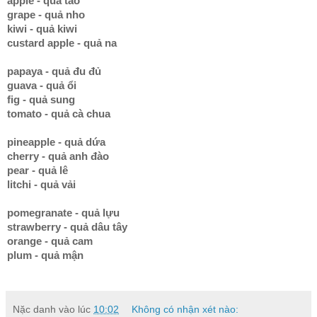
apple - quả táo
grape - quả nho
kiwi - quả kiwi
custard apple - quả na
papaya - quả đu đủ
guava - quả ổi
fig - quả sung
tomato - quả cà chua
pineapple - quả dứa
cherry - quả anh đào
pear - quả lê
litchi - quả vải
pomegranate - quả lựu
strawberry - quả dâu tây
orange - quả cam
plum - quả mận
Nặc danh
vào lúc
10:02
Không có nhận xét nào: