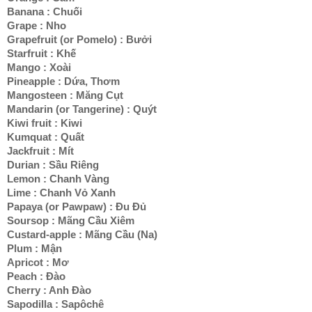
Banana : Chuối
Grape : Nho
Grapefruit (or Pomelo) : Bưởi
Starfruit : Khế
Mango : Xoài
Pineapple : Dứa, Thơm
Mangosteen : Măng Cụt
Mandarin (or Tangerine) : Quýt
Kiwi fruit : Kiwi
Kumquat : Quất
Jackfruit : Mít
Durian : Sầu Riêng
Lemon : Chanh Vàng
Lime : Chanh Vỏ Xanh
Papaya (or Pawpaw) : Đu Đủ
Soursop : Mãng Cầu Xiêm
Custard-apple : Mãng Cầu (Na)
Plum : Mận
Apricot : Mơ
Peach : Đào
Cherry : Anh Đào
Sapodilla : Sapôchê