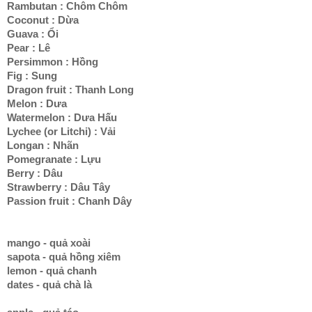
Rambutan : Chôm Chôm
Coconut : Dừa
Guava : Ổi
Pear : Lê
Persimmon : Hồng
Fig : Sung
Dragon fruit : Thanh Long
Melon : Dưa
Watermelon : Dưa Hấu
Lychee (or Litchi) : Vải
Longan : Nhãn
Pomegranate : Lựu
Berry : Dâu
Strawberry : Dâu Tây
Passion fruit : Chanh Dây
mango - quả xoài
sapota - quả hồng xiêm
lemon - quả chanh
dates - quả chà là