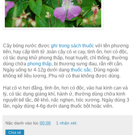
Cây bóng nước được
ghi trong sách thuốc
với tên phượng
tiên, hay cấp tính tử ,toàn cây có vị cay, tính ôn, hơi có độc,
có tác dụng khử phong thấp, hoạt huyết, chỉ thống, thường
dùng chữa
phong thấp
, bị thương sưng đau, rắn rết cắn.
Ngày uống tư 4-12g dưới dạng
thuốc sắc
. Dùng ngoài
không kể liều lượng. Phụ nữ có thai không được dùng.
Hạt có vị hơi đắng, tính ôn, hơi có độc, vào hai kinh can và
tỳ, có tác dụng giáng khí, hành ứ, thường dùng chữa kinh
nguyệt bế tắc, đẻ khó, nấc nghẹn, hóc xương. Ngày dùng 3
lần, ngày dùng 4-6g dưới dạng thuốc bột hoặc viên.
Nặc danh
vào lúc
00:08
1 nhận xét:
Chia sẻ