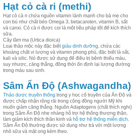
Hạt cỏ cà ri (methi)
Hạt cỏ cà ri chứa nguồn vitamin lành mạnh cho bà mẹ cho
con bú như chất béo Omega 3, betacaroten, vitamin B, sắt
và canxi. Cỏ cà ri được coi là một liệu pháp tốt để kích thích
sữa.
Cây tầm ma (Urtica dioica)
Loại thảo mộc này đặc biệt
giàu dinh dưỡng
, chứa các
khoáng chất vi lượng và vitamin phong phú, đặc biệt là sắt,
kali và silic. Nó được sử dụng để điều trị bệnh thiếu máu,
suy nhược, căng thẳng, đồng thời ổn định lại lượng đường
trong máu sau sinh.
Sâm Ấn Độ (Ashwagandha)
Thảo dược truyền thống
trong y học cổ truyền của Ấn Độ và
được chấp nhận rộng rãi trong cộng đồng người Mỹ khi
muốn giảm căng thẳng. Nguồn Adaptogens (chất thích nghi)
trong Sâm Ấn Độ nhẹ nhàng hỗ trợ hệ thống thượng thận,
làm giảm kích thích thần kinh và
hỗ trợ hệ thống miễn dịch
.
Sâm Ấn Độ thường được sử dụng như trà với một lượng
nhỏ sữa và mật ong kèm theo.