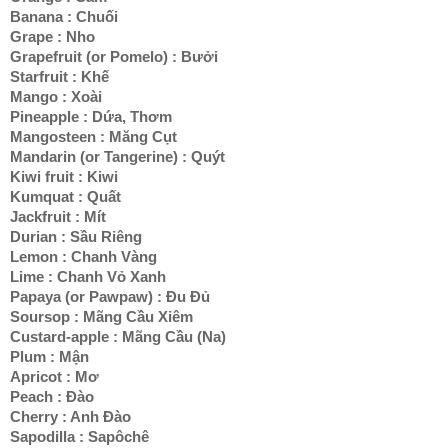
Banana : Chuối
Grape : Nho
Grapefruit (or Pomelo) : Bưởi
Starfruit : Khế
Mango : Xoài
Pineapple : Dứa, Thơm
Mangosteen : Măng Cụt
Mandarin (or Tangerine) : Quýt
Kiwi fruit : Kiwi
Kumquat : Quất
Jackfruit : Mít
Durian : Sầu Riêng
Lemon : Chanh Vàng
Lime : Chanh Vỏ Xanh
Papaya (or Pawpaw) : Đu Đủ
Soursop : Mãng Cầu Xiêm
Custard-apple : Mãng Cầu (Na)
Plum : Mận
Apricot : Mơ
Peach : Đào
Cherry : Anh Đào
Sapodilla : Sapôchê