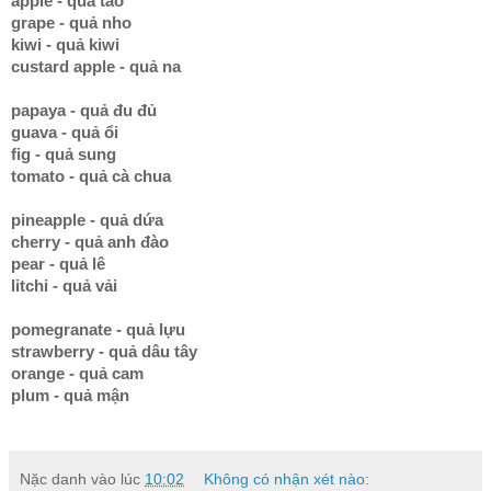
apple - quả táo
grape - quả nho
kiwi - quả kiwi
custard apple - quả na
papaya - quả đu đủ
guava - quả ổi
fig - quả sung
tomato - quả cà chua
pineapple - quả dứa
cherry - quả anh đào
pear - quả lê
litchi - quả vải
pomegranate - quả lựu
strawberry - quả dâu tây
orange - quả cam
plum - quả mận
Nặc danh
vào lúc
10:02
Không có nhận xét nào: