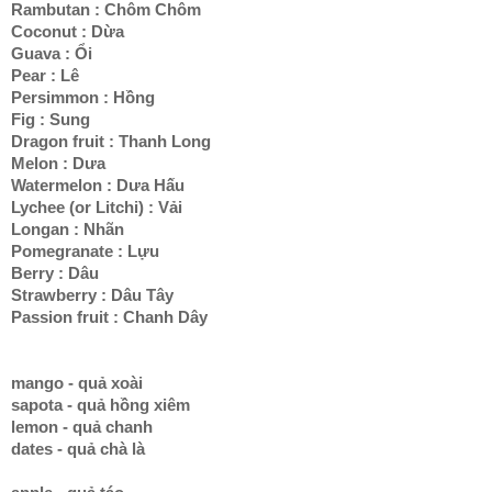
Rambutan : Chôm Chôm
Coconut : Dừa
Guava : Ổi
Pear : Lê
Persimmon : Hồng
Fig : Sung
Dragon fruit : Thanh Long
Melon : Dưa
Watermelon : Dưa Hấu
Lychee (or Litchi) : Vải
Longan : Nhãn
Pomegranate : Lựu
Berry : Dâu
Strawberry : Dâu Tây
Passion fruit : Chanh Dây
mango - quả xoài
sapota - quả hồng xiêm
lemon - quả chanh
dates - quả chà là