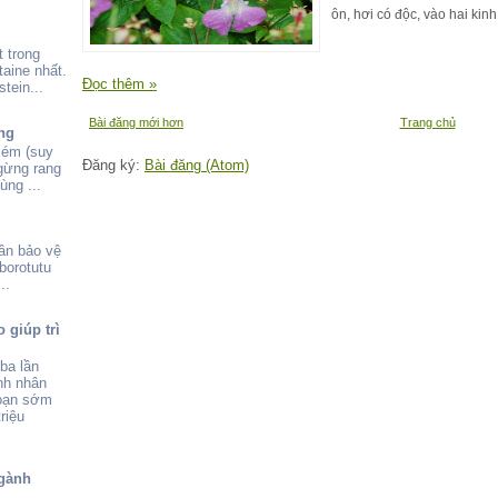
ôn, hơi có độc, vào hai kinh
 trong
aine nhất.
Đọc thêm »
tein...
Bài đăng mới hơn
Trang chủ
ng
kém (suy
Đăng ký:
Bài đăng (Atom)
 gừng rang
ùng ...
ần bảo vệ
borotutu
..
 giúp trì
ba lần
nh nhân
đoạn sớm
riệu
gành