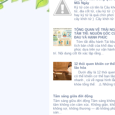
Mỗi Ngày
Kỷ tử còn có tên là Câu kh
tử, địa cốt tử, câu kỷ tử .(
hay kỷ tử là quả chín phơi
cây khởi tử ) .Cây khởi tử l
TỔNG QUAN VỀ TRẢI NG
TÂM TRÍ: NGUỒN GỐC C
ĐAU VÀ HẠNH PHÚC
Tóm tắt điều hành Tài liệ
tích bản chất của khổ đau 
phúc dựa trên sự vận hành
trí. Nội dung cốt lõi xác lập rằng...
12 thói quen khiến cơ th
lão hóa
Dưới đây là 12 thói quen
có thể khiến cơ thể bạn lã
nhanh , cả về ngoại hình l
khỏe tổng thể: ⚠️ Những th
Tâm sáng giữa đời động
Tâm sáng giữa đời động Tâm sáng không
tâm không còn cảm xúc. Không giận, kh
không sợ, không thương — đó không phả
sán...