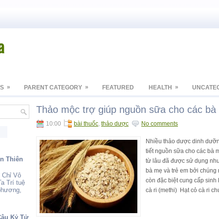
a
»
»
»
S
PARENT CATEGORY
FEATURED
HEALTH
UNCATE
Thảo mộc trợ giúp nguồn sữa cho các ba
10:00
bài thuốc
,
thảo dược
No comments
Nhiều thảo dược dinh dưỡng 
tiết nguồn sữa cho các bà
ến Thiên
từ lâu đã được sử dụng nh
bà mẹ và trẻ em bởi chúng
 Chỉ Vô
còn đặc biệt cung cấp sin
a Trí tuệ
 phương,
cà ri (methi) Hạt cỏ cà ri chư
Câu Kỷ Tử