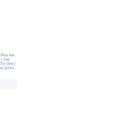
|
Mua bán
0
|
viet
Tin One
|
hà Vườn