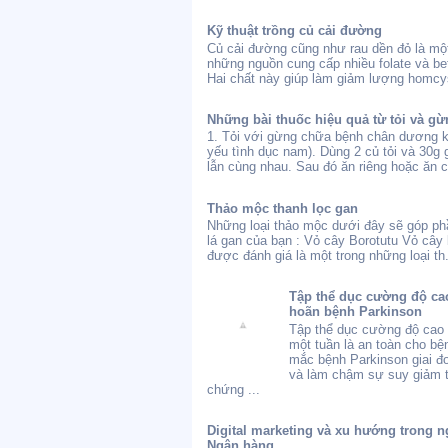
Kỹ thuật trồng củ cải đường
Củ cải đường cũng như rau dền đỏ là một
những nguồn cung cấp nhiều folate và bet
Hai chất này giúp làm giảm lượng homcys
Những bài thuốc hiệu quả từ tỏi và gừ
1. Tỏi với gừng chữa bệnh chân dương 
yếu tình dục nam). Dùng 2 củ tỏi và 30g
lẫn cùng nhau. Sau đó ăn riêng hoặc ăn c
Thảo mộc thanh lọc gan
Những loại thảo mộc dưới đây sẽ góp ph
lá gan của bạn : Vỏ cây Borotutu Vỏ cây 
được đánh giá là một trong những loại th.
Tập thể dục cường độ cao
hoãn bệnh Parkinson
Tập thể dục cường độ cao 
một tuần là an toàn cho bệ
mắc bệnh Parkinson giai 
và làm chậm sự suy giảm t
chứng ...
Digital marketing và xu hướng trong n
Ngân hàng