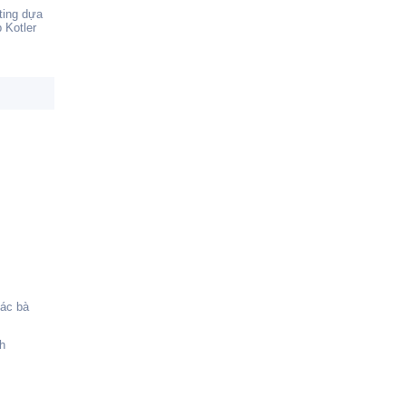
ting dựa
 Kotler
ác bà
nh