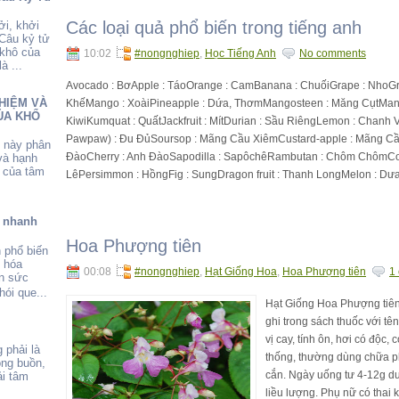
Các loại quả phổ biến trong tiếng anh
ởi, khởi
 Câu kỷ tử
 khô của
10:02
#nongnghiep
,
Học Tiếng Anh
No comments
à ...
Avocado : BơApple : TáoOrange : CamBanana : ChuốiGrape : NhoGrape
HIỆM VÀ
KhếMango : XoàiPineapple : Dứa, ThơmMangosteen : Măng CụtMandarin
ỦA KHỔ
KiwiKumquat : QuấtJackfruit : MítDurian : Sầu RiêngLemon : Chan
Pawpaw) : Đu ĐủSoursop : Mãng Cầu XiêmCustard-apple : Mãng Cầu
u này phân
ĐàoCherry : Anh ĐàoSapodilla : SapôchêRambutan : Chôm ChômCoc
và hạnh
 của tâm
LêPersimmon : HồngFig : SungDragon fruit : Thanh LongMelon : Dư
ể nhanh
Hoa Phượng tiên
 phổ biến
o hóa
00:08
#nongnghiep
,
Hạt Giống Hoa
,
Hoa Phượng tiên
1
ẫn sức
ói que...
Hạt Giống Hoa Phượng tiê
ghi trong sách thuốc với tên
vị cay, tính ôn, hơi có độc,
 phải là
thống, thường dùng chữa ph
ông buồn,
cắn. Ngày uống tư 4-12g d
i tâm
liều lượng. Phụ nữ có thai 