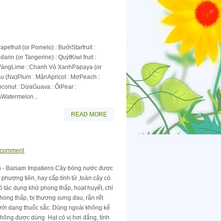
fruit (or Pomelo) : BưởiStarfruit :
 (or Tangerine) : QuýtKiwi fruit :
h VàngLime : Chanh Vỏ XanhPapaya (or
 (Na)Plum : MậnApricot : MơPeach :
onut : DừaGuava : ỔiPear :
aWatermelon...
READ MORE
 comment
n - Balsam Impatiens Cây bóng nước được
 phượng tiên, hay cấp tính tử ,toàn cây có
 có tác dụng khử phong thấp, hoạt huyết, chỉ
ong thấp, bị thương sưng đau, rắn rết
ưới dạng thuốc sắc. Dùng ngoài không kể
không được dùng. Hạt có vị hơi đắng, tính