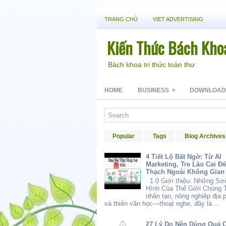
TRANG CHỦ
VIET ADVERTISING
Kiến Thức Bách Kho
Bách khoa tri thức toàn thư
»
HOME
BUSINESS
DOWNLOAD
Popular
Tags
Blog Archives
4 Tiết Lộ Bất Ngờ: Từ AI
Marketing, Tre Lào Cai Đ
Thạch Ngoài Không Gian
1.0 Giới thiệu: Những Sợi
Hình Của Thế Giới Chúng T
nhân tạo, nông nghiệp địa
và thiên văn học—thoạt nghe, đây là ...
27 Lý Do Nên Dùng Quả 