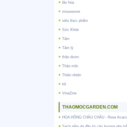
lão hóa
mouseover
siêu thực phẩm
Sức Khỏe
Tâm
Tâm lý
thảo dược
Thảo mộc
Thiên nhiên
tỏi
VinaZine
THAOMOCGARDEN.COM
HOA HỒNG CHÂU CHẤU - Rose Acaci
Sạch nấm da đầu từ cây hương nhu tr