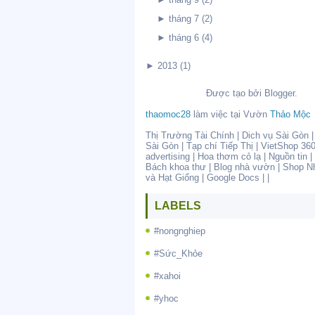
►
tháng 7
(2)
►
tháng 6
(4)
►
2013
(1)
Được tạo bởi
Blogger
.
thaomoc28
làm việc tại
Vườn
Thảo Mộc
Thị Trường Tài Chính
|
Dich vụ Sài Gòn
Sài Gòn
|
Tạp chí Tiếp Thị
|
VietShop 36
advertising
|
Hoa thơm cỏ lạ
|
Nguồn tin
|
Bách khoa thư
|
Blog nhà vườn
|
Shop N
và Hạt Giống
|
Google Docs
| |
LABELS
#nongnghiep
#Sức_Khỏe
#xahoi
#yhoc