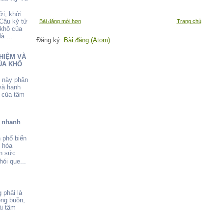
ởi, khởi
 Câu kỷ tử
Bài đăng mới hơn
Trang chủ
 khô của
à ...
Đăng ký:
Bài đăng (Atom)
HIỆM VÀ
ỦA KHỔ
u này phân
và hạnh
 của tâm
ể nhanh
 phổ biến
o hóa
ẫn sức
ói que...
 phải là
ông buồn,
i tâm