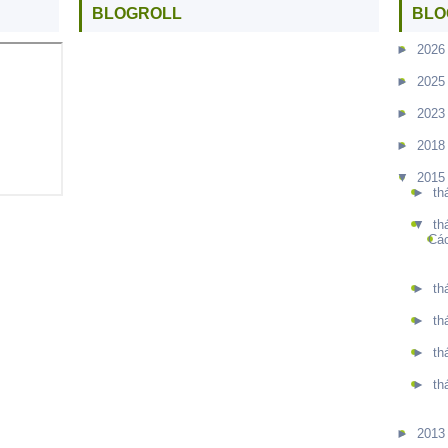
BLOGROLL
BLO
►
2026
►
2025
►
2023
►
2018
▼
2015
►
th
▼
th
Các
►
th
►
th
►
th
►
th
►
2013