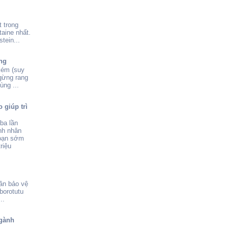
 trong
aine nhất.
tein...
ng
kém (suy
 gừng rang
ùng ...
 giúp trì
ba lần
nh nhân
đoạn sớm
riệu
ần bảo vệ
borotutu
..
gành