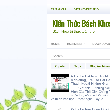
TRANG CHỦ
VIET ADVERTISING
Kiến Thức Bách Kho
Bách khoa tri thức toàn thư
»
HOME
BUSINESS
DOWNLOAD
Popular
Tags
Blog Archives
4 Tiết Lộ Bất Ngờ: Từ AI
Marketing, Tre Lào Cai Đ
Thạch Ngoài Không Gian
1.0 Giới thiệu: Những Sợi
Hình Của Thế Giới Chúng T
nhân tạo, nông nghiệp địa
và thiên văn học—thoạt nghe, đây là ...
27 Lý Do Nên Dùng Quả 