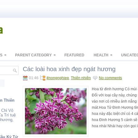
a
»
»
»
S
PARENT CATEGORY
FEATURED
HEALTH
UNCATE
Các loài hoa xinh đẹp ngát hương
01:46
#nongnghiep
,
Thiên nhiên
No comments
Hoa tử đinh hương Có mùi 
Đối với loại cây này, chún
ến Thiên
vào nơi có nhiều ánh nắng 
mát.Hoa Tử Đinh Hương tím 
 Chỉ Vô
hoa này đặc biệt chỉ có 4 cá
a Trí tuệ
 phương,
hoa Đinh Hương 5 cánh sẽ t
hoa nhài Nhài hay còn gọi l
Câu Kỷ Tử