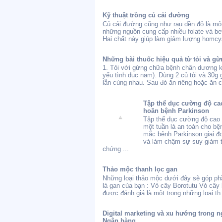
Kỹ thuật trồng củ cải đường
Củ cải đường cũng như rau dền đỏ là một
những nguồn cung cấp nhiều folate và bet
Hai chất này giúp làm giảm lượng homcys
Những bài thuốc hiệu quả từ tỏi và gừ
1. Tỏi với gừng chữa bệnh chân dương 
yếu tình dục nam). Dùng 2 củ tỏi và 30g
lẫn cùng nhau. Sau đó ăn riêng hoặc ăn c
Tập thể dục cường độ cao
hoãn bệnh Parkinson
Tập thể dục cường độ cao 
một tuần là an toàn cho bệ
mắc bệnh Parkinson giai 
và làm chậm sự suy giảm t
chứng ...
Thảo mộc thanh lọc gan
Những loại thảo mộc dưới đây sẽ góp ph
lá gan của bạn : Vỏ cây Borotutu Vỏ cây 
được đánh giá là một trong những loại th.
Digital marketing và xu hướng trong n
Ngân hàng