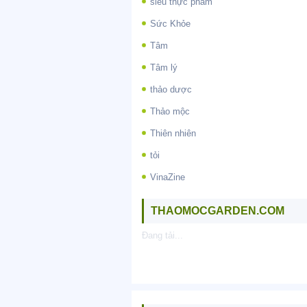
siêu thực phẩm
Sức Khỏe
Tâm
Tâm lý
thảo dược
Thảo mộc
Thiên nhiên
tỏi
VinaZine
THAOMOCGARDEN.COM
Đang tải...