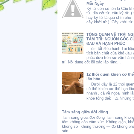
Mỗi Ngày
Kỷ tử còn có tên là Câu kh
tử, địa cốt tử, câu kỷ tử .(
hay kỷ tử là quả chín phơi
cây khởi tử ) .Cây khởi tử l
TỔNG QUAN VỀ TRẢI NG
TÂM TRÍ: NGUỒN GỐC C
ĐAU VÀ HẠNH PHÚC
Tóm tắt điều hành Tài liệ
tích bản chất của khổ đau 
phúc dựa trên sự vận hành
trí. Nội dung cốt lõi xác lập rằng...
12 thói quen khiến cơ th
lão hóa
Dưới đây là 12 thói quen
có thể khiến cơ thể bạn lã
nhanh , cả về ngoại hình l
khỏe tổng thể: ⚠️ Những th
Tâm sáng giữa đời động
Tâm sáng giữa đời động Tâm sáng không
tâm không còn cảm xúc. Không giận, kh
không sợ, không thương — đó không phả
sán...