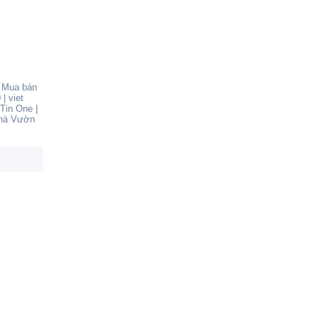
|
Mua bán
0
|
viet
Tin One
|
hà Vườn