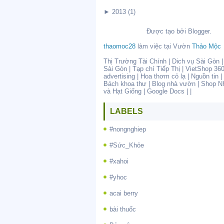
►
2013
(1)
Được tạo bởi
Blogger
.
thaomoc28
làm việc tại
Vườn
Thảo Mộc
Thị Trường Tài Chính
|
Dich vụ Sài Gòn
Sài Gòn
|
Tạp chí Tiếp Thị
|
VietShop 36
advertising
|
Hoa thơm cỏ lạ
|
Nguồn tin
|
Bách khoa thư
|
Blog nhà vườn
|
Shop N
và Hạt Giống
|
Google Docs
| |
LABELS
#nongnghiep
#Sức_Khỏe
#xahoi
#yhoc
acai berry
bài thuốc