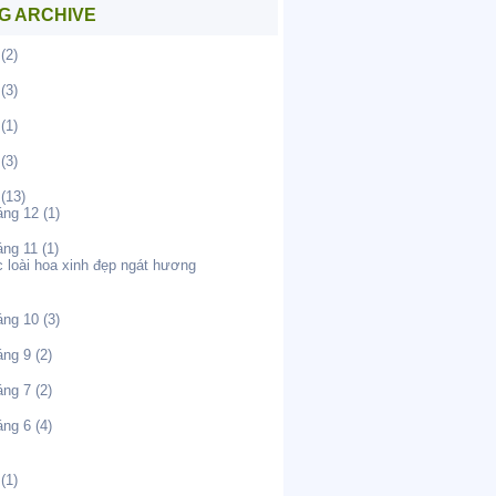
G ARCHIVE
(2)
(3)
(1)
(3)
(13)
áng 12
(1)
áng 11
(1)
 loài hoa xinh đẹp ngát hương
áng 10
(3)
áng 9
(2)
áng 7
(2)
áng 6
(4)
(1)